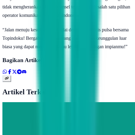
tidak mengherankan jika Telkomsel tetap menjadi salah satu pilihan
operator komunikasi terbaik di Indonesia.
“Jalan menuju kesuksesan dimulai dengan berbisnis pulsa bersama
Topindoku! Bergabunglah sekarang dan rasakan keunggulan luar
biasa yang dapat membawa kamu lebih dekat dengan impianmu!”
Bagikan Artikel
Artikel Terkait