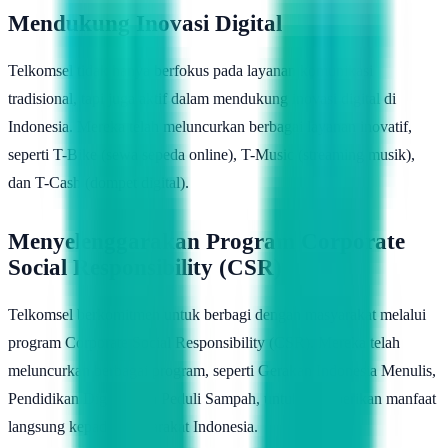
Mendukung Inovasi Digital
Telkomsel tidak hanya berfokus pada layanan komunikasi
tradisional, tapi juga aktif dalam mendukung inovasi digital di
Indonesia. Mereka telah meluncurkan berbagai layanan inovatif,
seperti T-Bike (sewa sepeda online), T-Music (streaming musik),
dan T-Cash (dompet digital).
Menyelenggarakan Program Corporate
Social Responsibility (CSR)
Telkomsel berkomitmen untuk berbagi dengan masyarakat melalui
program Corporate Social Responsibility (CSR). Mereka telah
meluncurkan berbagai program, seperti Gerakan Indonesia Menulis,
Pendidikan Digital, dan Peduli Sampah, untuk memberikan manfaat
langsung kepada masyarakat Indonesia.