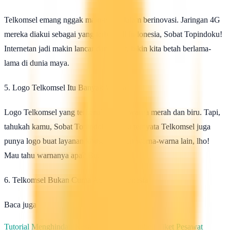
Telkomsel emang nggak main-main dalam berinovasi. Jaringan 4G
mereka diakui sebagai yang terbaik di Indonesia, Sobat Topindoku!
Internetan jadi makin lancar dan cepat, bikin kita betah berlama-
lama di dunia maya.
5. Logo Telkomsel Itu Banyak Warna
Logo Telkomsel yang terkenal itu kan warna merah dan biru. Tapi,
tahukah kamu, Sobat Topindoku, kalau ternyata Telkomsel juga
punya logo buat layanan khusus dengan warna-warna lain, lho!
Mau tahu warnanya apa? Baca terus ya!
6. Telkomsel Bukan Cuma Ada di Indonesia
Baca juga
Tutorial Menghindari Kesalahan Saat Membeli Tiket Pesawat