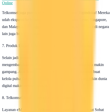
Online
Telkomsel juga punya jejak internasional, Sobat Topindoku! Mereka
udah ekspansi ke beberapa negara, seperti Timor Leste, Singapore,
dan Malaysia. Jadi, nggak hanya di Indonesia, sobat-sobat di negara
lain juga bisa merasakan manfaatnya!
7. Produk Digital Telkomsel Bikin Kita Makin Gampang
Selain jadi provider telekomunikasi, Telkomsel juga
mengembangkan produk digital yang membuat hidup kita makin
gampang. Ada Tcash buat transaksi digital, MyTelkomsel buat
kelola pulsa dan paket data, serta layanan lainnya yang bikin dunia
digital makin menyenangkan.
8. Telkomsel Sudah Punya Layanan eMoney
Layanan eMoney dari Telkomsel juga penting banget buat Sobat