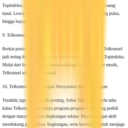
Topindoku yang demen bertransaksi tanpa menggunakan uang
tunai. Lewat eMoney, kamu bisa bayar belanjaan, isi ulang pulsa,
hingga bayar tagihan listrik dengan mudah dan praktis.
9. Telkomsel Jadi Sponsor Banyak Event Keren
Berkat posisinya sebagai provider terbesar di Indonesia, Telkomsel
jadi sering ikutan mensponsori event-event keren, Sobat Topindoku.
Mulai dari festival musik, lomba olahraga, sampai konser musik,
Telkomsel ada di mana-mana!
10. Telkomsel Peduli dengan Masyarakat dan Lingkungan
Terakhir, tapi nggak kalah penting, Sobat Topindoku perlu tahu
kalau Telkomsel juga punya program-program CSR yang peduli
dengan masyarakat dan lingkungan sekitar. Mereka sangat aktif
mendukung pendidikan, lingkungan, serta kesehatan untuk menjaga