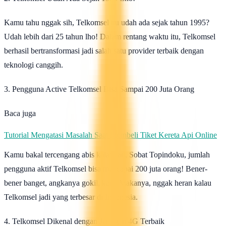
Kamu tahu nggak sih, Telkomsel itu udah ada sejak tahun 1995?
Udah lebih dari 25 tahun lho! Dalam rentang waktu itu, Telkomsel
berhasil bertransformasi jadi salah satu provider terbaik dengan
teknologi canggih.
3. Pengguna Active Telkomsel Bisa Sampai 200 Juta Orang
Baca juga
Tutorial Mengatasi Masalah Saat Membeli Tiket Kereta Api Online
Kamu bakal tercengang abis kalau tau, Sobat Topindoku, jumlah
pengguna aktif Telkomsel bisa mencapai 200 juta orang! Bener-
bener banget, angkanya gokil, kan? Makanya, nggak heran kalau
Telkomsel jadi yang terbesar di Indonesia.
4. Telkomsel Dikenal dengan Jaringan 4G Terbaik