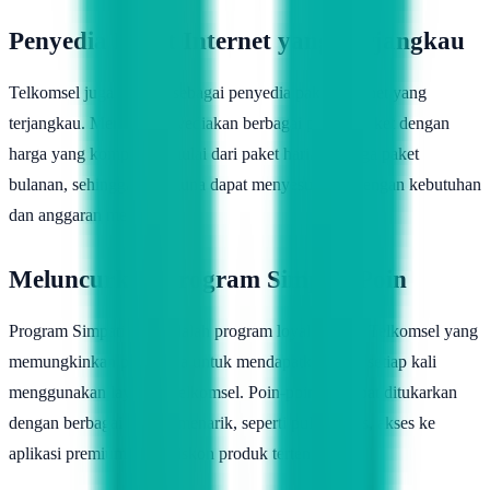
Penyedia Paket Internet yang Terjangkau
Telkomsel juga dikenal sebagai penyedia paket internet yang
terjangkau. Mereka menyediakan berbagai pilihan paket dengan
harga yang kompetitif, mulai dari paket harian hingga paket
bulanan, sehingga pengguna dapat menyesuaikan dengan kebutuhan
dan anggaran mereka.
Meluncurkan Program Simpati Poin
Program Simpati Poin adalah program loyalitas dari Telkomsel yang
memungkinkan pengguna untuk mendapatkan poin setiap kali
menggunakan layanan Telkomsel. Poin-poin ini dapat ditukarkan
dengan berbagai hadiah menarik, seperti pulsa gratis, akses ke
aplikasi premium, atau diskon produk tertentu.