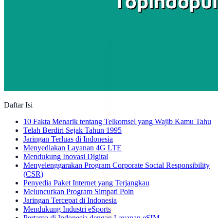
Daftar Isi
10 Fakta Menarik tentang Telkomsel yang Wajib Kamu Tahu
Telah Berdiri Sejak Tahun 1995
Jaringan Terluas di Indonesia
Menyediakan Layanan 4G LTE
Mendukung Inovasi Digital
Menyelenggarakan Program Corporate Social Responsibility
(CSR)
Penyedia Paket Internet yang Terjangkau
Meluncurkan Program Simpati Poin
Jaringan Tercepat di Indonesia
Mendukung Industri eSports
Pertama di Indonesia dengan Layanan eSIM