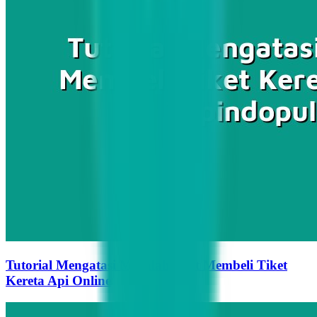
Tutorial Mengatasi Masalah Saat Membeli Tiket
Kereta Api Online