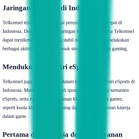
Jaringan Tercepat di Indonesia
Telkomsel telah dikenal sebagai penyedia jaringan tercepat di
Indonesia. Dengan kekuatan jaringan mereka, pengguna Telkomsel
dapat menikmati koneksi yang stabil dan cepat dalam melakukan
berbagai aktivitas online, termasuk streaming video dan gaming.
Mendukung Industri eSports
Telkomsel juga berperan aktif dalam mendukung industri eSports di
Indonesia. Mereka telah menjadi sponsor dari berbagai turnamen
eSports, serta meluncurkan layanan khusus untuk para gamer,
seperti kuota khusus untuk gaming dan layanan pelaporan kinerja
dalam game.
Pertama di Indonesia dengan Layanan