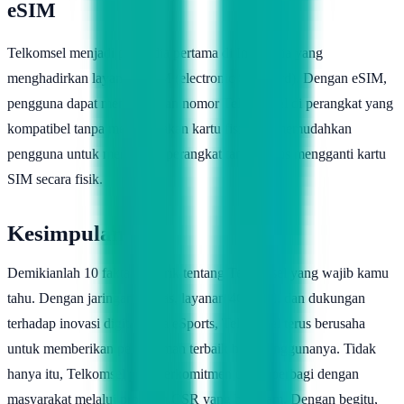
eSIM
Telkomsel menjadi penyedia pertama di Indonesia yang
menghadirkan layanan eSIM (electronic SIM card). Dengan eSIM,
pengguna dapat mengaktifkan nomor Telekomsel di perangkat yang
kompatibel tanpa menggunakan kartu fisik. Ini memudahkan
pengguna untuk mengganti perangkat tanpa harus mengganti kartu
SIM secara fisik.
Kesimpulan
Demikianlah 10 fakta menarik tentang Telkomsel yang wajib kamu
tahu. Dengan jaringan terluas, layanan 4G LTE, dan dukungan
terhadap inovasi digital serta eSports, Telkomsel terus berusaha
untuk memberikan pengalaman terbaik bagi penggunanya. Tidak
hanya itu, Telkomsel juga berkomitmen untuk berbagi dengan
masyarakat melalui program CSR yang beragam. Dengan begitu,