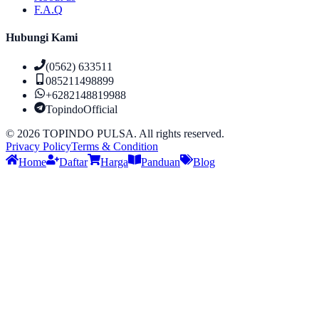
F.A.Q
Hubungi Kami
(0562) 633511
085211498899
+6282148819988
TopindoOfficial
©
2026
TOPINDO PULSA. All rights reserved.
Privacy Policy
Terms & Condition
Home
Daftar
Harga
Panduan
Blog