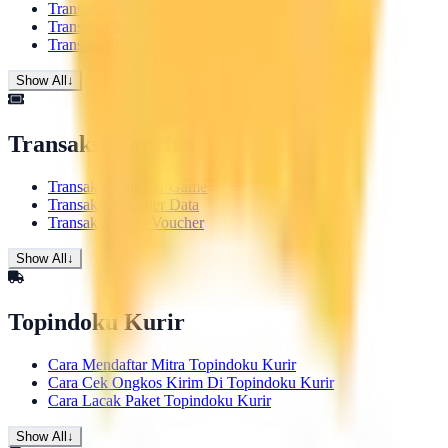
Transaksi PLN Pascabayar
Transaksi PDAM
Transaksi Telkom
Show All
↓
Transaksi Voucher
Transaksi Voucher Game
Transaksi Voucher Data
Transaksi Inject Voucher
Show All
↓
Topindoku Kurir
Cara Mendaftar Mitra Topindoku Kurir
Cara Cek Ongkos Kirim Di Topindoku Kurir
Cara Lacak Paket Topindoku Kurir
Show All
↓