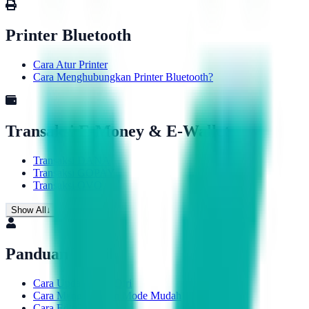
Printer Bluetooth
Cara Atur Printer
Cara Menghubungkan Printer Bluetooth?
Transaksi E-Money & E-Wallet
Transaksi DANA
Transaksi GOPAY
Transaksi OVO
Show All
↓
Panduan Profil
Cara Update Data Diri
Cara Menggunakan Mode Mudah
Cara Edit Profil