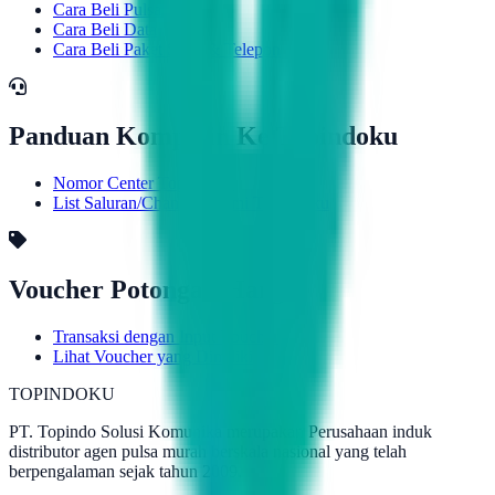
Cara Beli Pulsa
Cara Beli Data
Cara Beli Paket SMS & Telepon
Panduan Komplain Ke Topindoku
Nomor Center Topindoku
List Saluran/Channel Resmi Topindoku
Voucher Potongan Harga
Transaksi dengan Input Voucher
Lihat Voucher yang Dimiliki
TOPINDOKU
PT. Topindo Solusi Komunika merupakan Perusahaan induk
distributor agen pulsa murah berskala nasional yang telah
berpengalaman sejak tahun 2009.