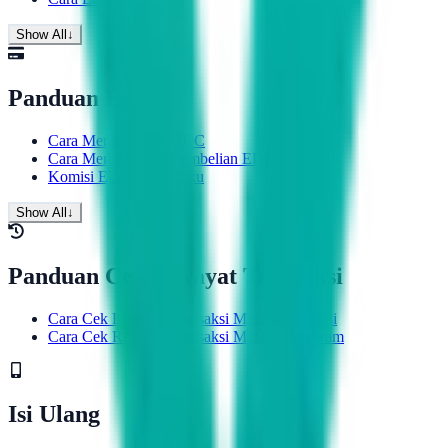
Show All
↓
Panduan EDC
Cara Mendapatkan EDC
Cara Membatalkan Pembelian EDC
Komisi EDC Topindoku
Show All
↓
Panduan Cek Riwayat Transaksi
Cara Cek Riwayat Transaksi Melalui Aplikasi
Cara Cek Riwayat Transaksi Melalui Telegram
Isi Ulang