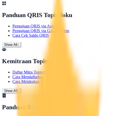
Panduan QRIS Topindoku
Pengajuan QRIS via App
Pengajuan QRIS via Google Form
Cara Cek Saldo QRIS
Show All
↓
Kemitraan Topindoku
Daftar Mitra Topindoku
Cara Mendaftarkan Mitra
Cara Melakukan Transfer Saldo
Show All
↓
Panduan Bayar Tagihan