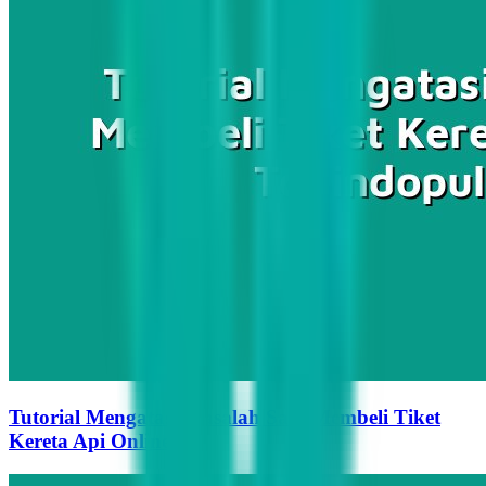
Tutorial Mengatasi Masalah Saat Membeli Tiket
Kereta Api Online