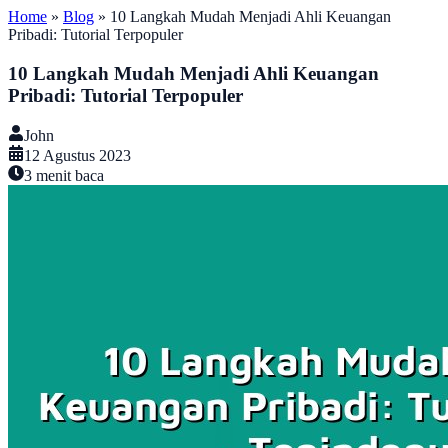
Home
»
Blog
»
10 Langkah Mudah Menjadi Ahli Keuangan
Pribadi: Tutorial Terpopuler
10 Langkah Mudah Menjadi Ahli Keuangan
Pribadi: Tutorial Terpopuler
John
12 Agustus 2023
3
menit baca