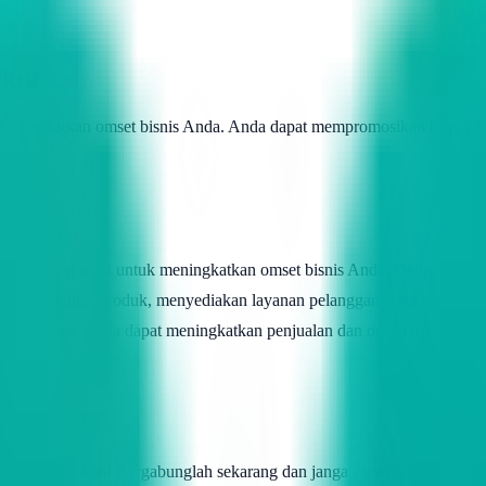
ktif
meningkatkan omset bisnis Anda. Anda dapat mempromosikan bisnis Anda
trategi yang tepat untuk meningkatkan omset bisnis Anda. Dengan men
aiki kualitas produk, menyediakan layanan pelanggan yang baik, me
ra efektif, Anda dapat meningkatkan penjualan dan omset bisnis And
ng menggiurkan! Bergabunglah sekarang dan jangan lewatkan kesempat