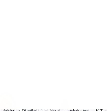
tivitas ya. Di artikel kali ini, kita akan membahas tentang 10 Tips