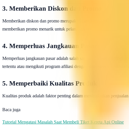
3. Memberikan Diskon dan Promo
Memberikan diskon dan promo merupakan cara yang efektif untuk me
memberikan promo menarik untuk pelanggan setia.
4. Memperluas Jangkauan Pasar
Memperluas jangkauan pasar adalah salah satu cara untuk meningkat
tertentu atau mengikuti program afiliasi dengan situs-situs e-commerce
5. Memperbaiki Kualitas Produk
Kualitas produk adalah faktor penting dalam meningkatkan penjuala
Baca juga
Tutorial Mengatasi Masalah Saat Membeli Tiket Kereta Api Online