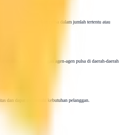
iskon untuk pembelian pulsa dalam jumlah tertentu atau
 menjalin kerjasama dengan agen-agen pulsa di daerah-daerah
litas dan dapat memenuhi kebutuhan pelanggan.