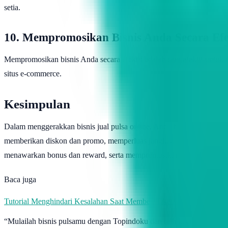
setia.
10. Mempromosikan Bisnis Anda Secara Efe
Mempromosikan bisnis Anda secara efektif adalah cara efektif untuk 
situs e-commerce.
Kesimpulan
Dalam menggerakkan bisnis jual pulsa online, Anda harus memiliki s
memberikan diskon dan promo, memperluas jangkauan pasar, memperb
menawarkan bonus dan reward, serta mempromosikan bisnis Anda seca
Baca juga
Tutorial Menghindari Kesalahan Saat Membeli Tiket Pesawat Online
“Mulailah bisnis pulsamu dengan Topindoku dan raih keunggulan ya