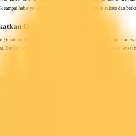
k sampai habis ya agar bisnis pulsa onlinemu semakin sukses dan ber
gkatkan Omset Bisnis Anda
yang tepat untuk meningkatkan omset bisnis Anda. Ada beberapa cara y
. Berikut adalah 10 tips jual pulsa online untuk meningkatkan omset b
narik pelanggan dan meningkatkan penjualan. Anda dapat menawarkan ber
gkatkan penjualan pulsa online. Anda harus memperhatikan harga yang