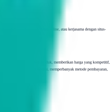
 melalui media sosial, iklan online, atau kerjasama dengan situs-
yediakan berbagai pilihan produk, memberikan harga yang kompetitif,
ningkatkan kecepatan transaksi, memperbanyak metode pembayaran,
a.
an emas ini!”