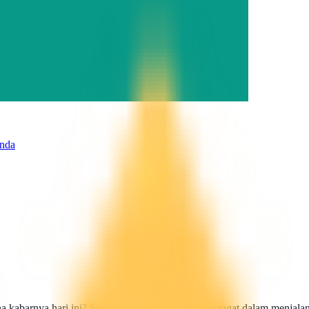
Anda
abarnya hari ini? Semoga selalu sehat dan semangat dalam menjalani ak