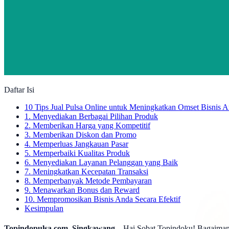
Daftar Isi
10 Tips Jual Pulsa Online untuk Meningkatkan Omset Bisnis 
1. Menyediakan Berbagai Pilihan Produk
2. Memberikan Harga yang Kompetitif
3. Memberikan Diskon dan Promo
4. Memperluas Jangkauan Pasar
5. Memperbaiki Kualitas Produk
6. Menyediakan Layanan Pelanggan yang Baik
7. Meningkatkan Kecepatan Transaksi
8. Memperbanyak Metode Pembayaran
9. Menawarkan Bonus dan Reward
10. Mempromosikan Bisnis Anda Secara Efektif
Kesimpulan
Topindopulsa.com, Singkawang
– Hai Sobat Topindoku! Bagaimana k