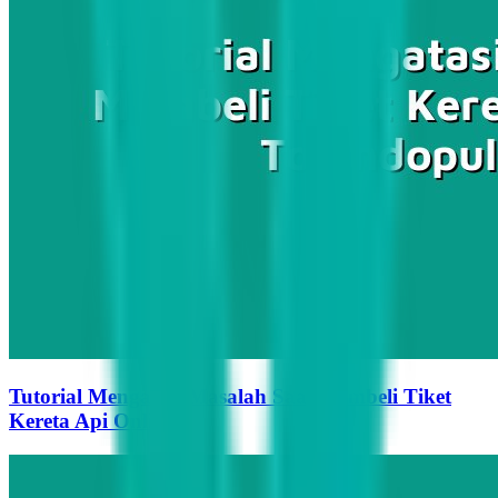
Tutorial Mengatasi Masalah Saat Membeli Tiket
Kereta Api Online