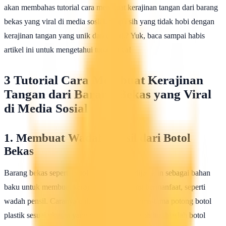
akan membahas tutorial cara membuat kerajinan tangan dari barang
bekas yang viral di media sosial. Siapa sih yang tidak hobi dengan
kerajinan tangan yang unik dan cantik? Yuk, baca sampai habis
artikel ini untuk mengetahui tutorialnya!
3 Tutorial Cara Membuat Kerajinan
Tangan dari Barang Bekas yang Viral
di Media Sosial
1. Membuat Wadah Pensil dari Botol
Bekas
Barang bekas seperti botol plastik, dapat dijadikan sebagai bahan
baku untuk membuat kerajinan tangan yang bermanfaat, seperti
wadah pensil. Caranya cukup mudah, pertama-tama potong botol
plastik sesuai ukuran yang diinginkan. Setelah itu, hiaslah botol