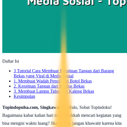
Daftar Isi
3 Tutorial Cara Membuat Kerajinan Tangan dari Barang
Bekas yang Viral di Media Sosial
1. Membuat Wadah Pensil dari Botol Bekas
2. Kerajinan Tangan dari Kardus Bekas
3. Membuat Lampu Tidur dari Kaleng Bekas
Kesimpulan
Topindopulsa.com, Singkawang
– Halo, Sobat Topindoku!
Bagaimana kabar kalian hari ini? Sudahkah mencari kegiatan yang
bisa mengisi waktu luang? Jika belum, jangan khawatir karena kita