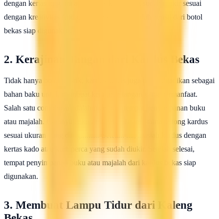
dengan kertas origami atau kertas kado yang sudah diukir sesuai
dengan kreativitas Anda. Setelah selesai, wadah pensil dari botol
bekas siap digunakan.
2. Kerajinan Tangan dari Kardus Bekas
Tidak hanya botol plastik, kardus bekas juga dapat dijadikan sebagai
bahan baku untuk membuat kerajinan tangan yang bermanfaat.
Salah satu contohnya adalah membuat tempat penyimpanan buku
atau majalah. Caranya cukup mudah, pertama-tama potong kardus
sesuai ukuran yang diinginkan. Setelah itu, hiaslah kardus dengan
kertas kado atau kain perca yang sudah diukir. Setelah selesai,
tempat penyimpanan buku atau majalah dari kardus bekas siap
digunakan.
3. Membuat Lampu Tidur dari Kaleng
Bekas