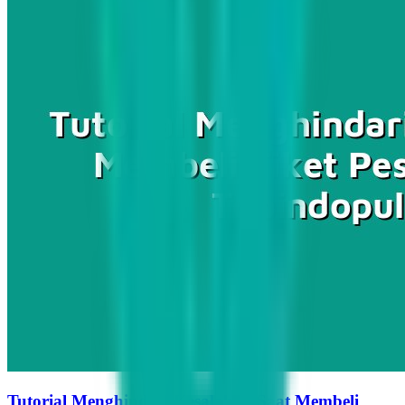
Tutorial Menghindari Kesalahan Saat Membeli