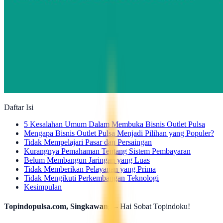
Daftar Isi
5 Kesalahan Umum Dalam Membuka Bisnis Outlet Pulsa
Mengapa Bisnis Outlet Pulsa Menjadi Pilihan yang Populer?
Tidak Mempelajari Pasar dan Persaingan
Kurangnya Pemahaman Tentang Sistem Pembayaran
Belum Membangun Jaringan yang Luas
Tidak Memberikan Pelayanan yang Prima
Tidak Mengikuti Perkembangan Teknologi
Kesimpulan
Topindopulsa.com, Singkawang
– Hai Sobat Topindoku!