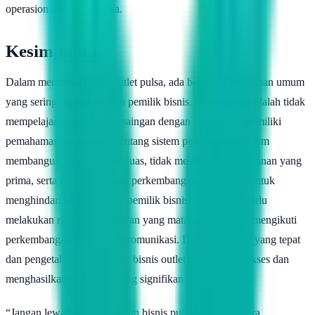
operasional bisnis mereka.
Kesimpulan
Dalam membuka bisnis outlet pulsa, ada beberapa kesalahan umum
yang sering dilakukan oleh pemilik bisnis. Diantaranya adalah tidak
mempelajari pasar dan persaingan dengan baik, tidak memiliki
pemahaman yang cukup tentang sistem pembayaran, belum
membangun jaringan yang luas, tidak memberikan pelayanan yang
prima, serta tidak mengikuti perkembangan teknologi. Untuk
menghindari kesalahan ini, pemilik bisnis outlet pulsa perlu
melakukan riset dan penelitian yang matang, serta terus mengikuti
perkembangan industri telekomunikasi. Dengan strategi yang tepat
dan pengetahuan yang baik, bisnis outlet pulsa dapat sukses dan
menghasilkan kelebihan yang signifikan.
“Jangan lewatkan kesempatan bisnis pulsa terbaik, segera