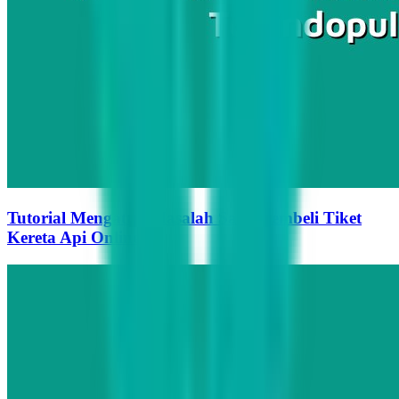
Tutorial Mengatasi Masalah Saat Membeli Tiket
Kereta Api Online