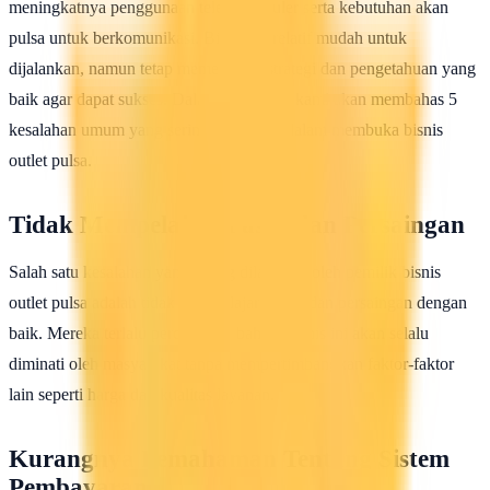
meningkatnya penggunaan telepon seluler serta kebutuhan akan
pulsa untuk berkomunikasi. Bisnis ini relatif mudah untuk
dijalankan, namun tetap memerlukan strategi dan pengetahuan yang
baik agar dapat sukses. Dalam artikel ini, kami akan membahas 5
kesalahan umum yang sering dilakukan dalam membuka bisnis
outlet pulsa.
Tidak Mempelajari Pasar dan Persaingan
Salah satu kesalahan yang sering dilakukan oleh pemilik bisnis
outlet pulsa adalah tidak mempelajari pasar dan persaingan dengan
baik. Mereka terlalu percaya diri bahwa bisnis ini akan selalu
diminati oleh masyarakat tanpa mempertimbangkan faktor-faktor
lain seperti harga dan kualitas layanan.
Kurangnya Pemahaman Tentang Sistem
Pembayaran