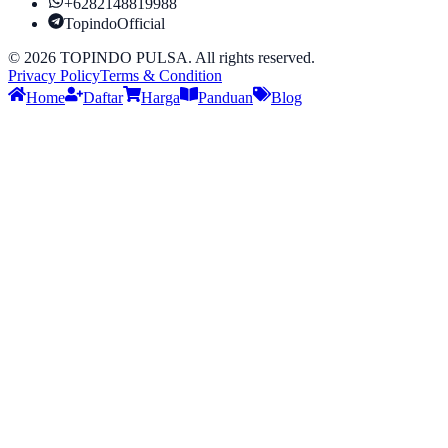
+6282148819988
TopindoOfficial
©
2026
TOPINDO PULSA. All rights reserved.
Privacy Policy
Terms & Condition
Home
Daftar
Harga
Panduan
Blog