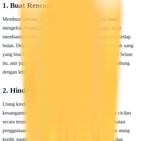
1. Buat Rencana Keuangan
Membuat rencana keuangan adalah langkah pertama untuk
mengelola keuangan dengan bijak. Rencana keuangan akan
membantumu mengetahui pendapatan dan pengeluaranmu setiap
bulan. Dengan begitu, kamu bisa mengetahui berapa banyak uang
yang bisa kamu sisihkan untuk menabung setiap bulannya. Selain
itu, atur juga prioritas pengeluaranmu agar kamu bisa menabung
dengan lebih mudah.
2. Hindari Utang Kredit
Utang kredit bisa menjadi beban yang sangat berat bagi
keuanganmu. Terlebih jika kamu tidak mampu membayar cicilan
secara teratur. Hindari utang kredit yang tidak perlu dan batasi
penggunaan kartu kredit. Jika kamu memang memerlukan utang
kredit, pastikan kamu sudah menghitung dengan matang dan