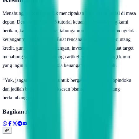
Menabung itu penting untuk menciptakan stabilitas finansial di masa
depan. Dengan mengikuti 5 tutorial keuangan terbaik yang kami
berikan, kamu bisa membuat tabunganmu bertambah dan mengelola
keuanganmu dengan bijak. Buat rencana keuangan, hindari utang
kredit, gunakan aplikasi keuangan, investasi saham, dan buat target
menabung setiap bulan. Semoga artikel ini bermanfaat bagi kamu
yang ingin memulai mengelola keuanganmu dengan bijak.
“Yuk, jangan ragu-ragu lagi untuk bergabung bersama Topindoku
dan jadilah bagian dari kesuksesan bisnis pulsa yang sedang
berkembang pesat!”
Bagikan Artikel