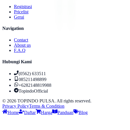
Registrasi
Pricelist
Gerai
Navigation
Contact
About us
F.A.Q
Hubungi Kami
(0562) 633511
085211498899
+6282148819988
TopindoOfficial
©
2026
TOPINDO PULSA. All rights reserved.
Privacy Policy
Terms & Condition
Home
Daftar
Harga
Panduan
Blog