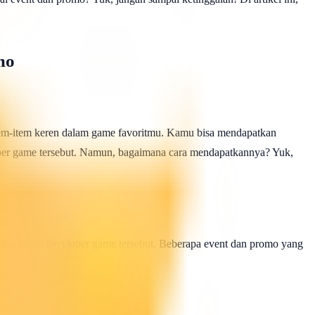
mo
item-item keren dalam game favoritmu. Kamu bisa mendapatkan
oper game tersebut. Namun, bagaimana cara mendapatkannya? Yuk,
situs resmi developer game tersebut. Beberapa event dan promo yang