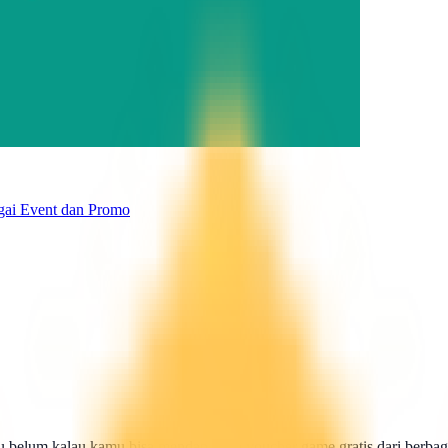
gai Event dan Promo
 belum kalau kamu bisa mendapatkan voucher game gratis dari berbagai