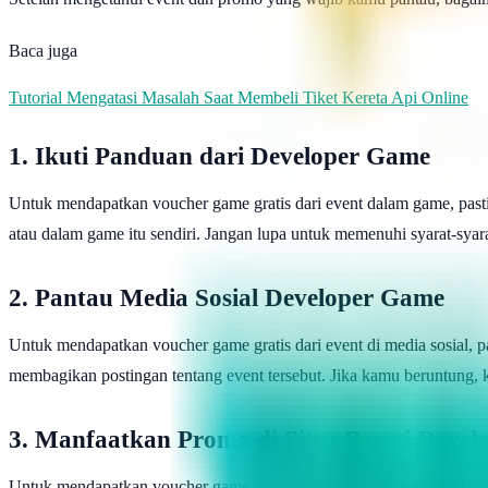
Baca juga
Tutorial Mengatasi Masalah Saat Membeli Tiket Kereta Api Online
1. Ikuti Panduan dari Developer Game
Untuk mendapatkan voucher game gratis dari event dalam game, pasti
atau dalam game itu sendiri. Jangan lupa untuk memenuhi syarat-sya
2. Pantau Media Sosial Developer Game
Untuk mendapatkan voucher game gratis dari event di media sosial, 
membagikan postingan tentang event tersebut. Jika kamu beruntung, k
3. Manfaatkan Promo di Situs Resmi Deve
Untuk mendapatkan voucher game gratis dari promo di situs resmi d