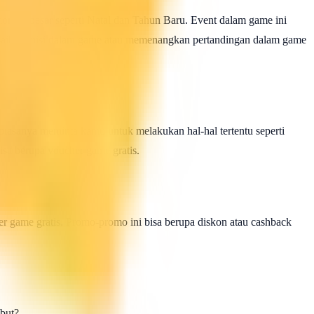
en besar seperti Natal dan Tahun Baru. Event dalam game ini
esaikan misi dalam game atau memenangkan pertandingan dalam game
 biasanya meminta kamu untuk melakukan hal-hal tertentu seperti
isa berupa voucher game gratis.
 game gratis. Promo-promo ini bisa berupa diskon atau cashback
ebut?