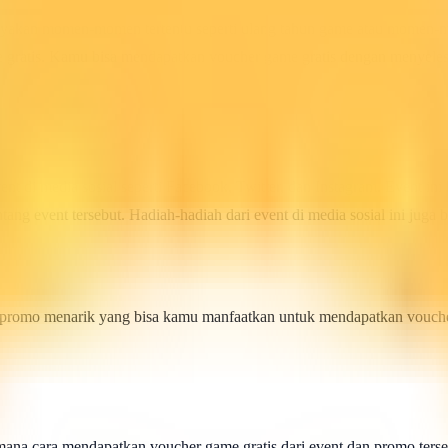
akan momen-momen tertentu seperti ulang tahun game atau momen-mom
e gratis. Kamu bisa mendapatkan voucher game gratis dengan menyel
t di media sosial seperti Facebook, Twitter, dan Instagram. Event ini
g event tersebut. Hadiah-hadiah dari event di media sosial ini juga b
-promo menarik yang bisa kamu manfaatkan untuk mendapatkan voucher
ana cara mendapatkan voucher game gratis dari event dan promo ters