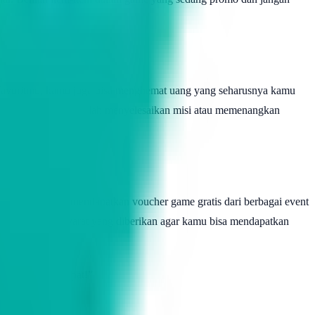
e favoritmu, kamu juga bisa menghemat uang yang seharusnya kamu
ucher game gratis setelah menyelesaikan misi atau memenangkan
g. Kamu bisa mendapatkan voucher game gratis dari berbagai event
menuhi syarat-syarat yang diberikan agar kamu bisa mendapatkan
an mudah dan cepat!”