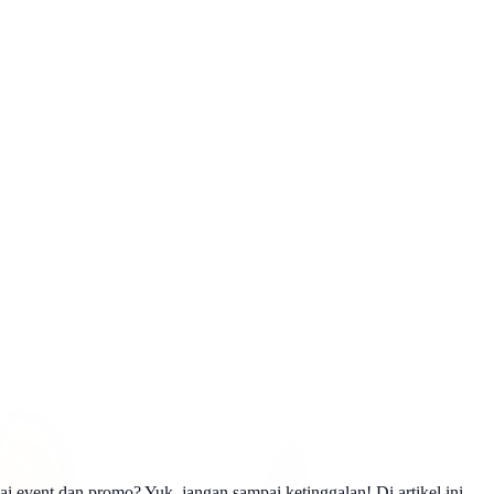
 event dan promo? Yuk, jangan sampai ketinggalan! Di artikel ini,