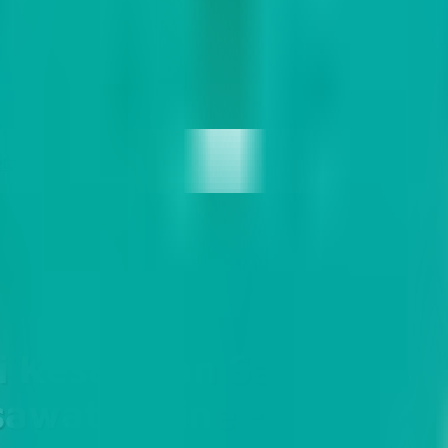
ta Api Online