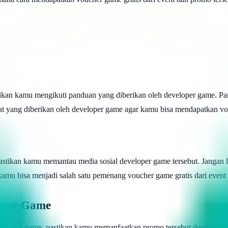
kan kamu mengikuti panduan yang diberikan oleh developer game. Pand
rat yang diberikan oleh developer game agar kamu bisa mendapatkan v
pastikan kamu memantau media sosial developer game tersebut. Jangan 
amu bisa menjadi salah satu pemenang voucher game gratis dari event 
loper Game
eveloper game, pastikan kamu memanfaatkan promo tersebut dengan be