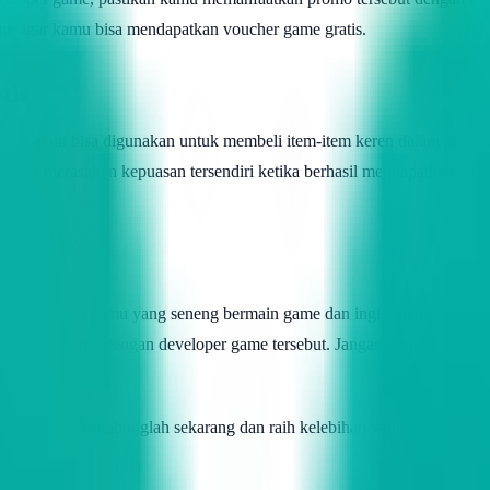
ame agar kamu bisa mendapatkan voucher game gratis.
tis
han. Selain bisa digunakan untuk membeli item-item keren dalam gam
ga bisa merasakan kepuasan tersendiri ketika berhasil mendapatkan vo
rutama bagi kamu yang seneng bermain game dan ingin menghemat uan
g bekerja sama dengan developer game tersebut. Jangan lupa untuk me
kses!
opindoku! Bergabunglah sekarang dan raih kelebihan yang besar deng