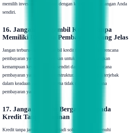
memilih investasi yang sesuai dengan kemampuan keuangan Anda
sendiri.
16. Jangan Mengambil Kredit Tanpa
Memiliki Rencana Pembayaran yang Jelas
Jangan terburu-buru mengambil kredit tanpa memiliki rencana
pembayaran yang jelas. Pastikan untuk memperhitungkan
kemampuan keuangan Anda sendiri dan membuat rencana
pembayaran yang jelas dan terstruktur. Jangan sampai terjebak
dalam keadaan yang sulit karena tidak memiliki rencana
pembayaran yang jelas.
17. Jangan Terlalu Bergantung pada
Kredit Tanpa Jaminan
Kredit tanpa jaminan bisa menjadi solusi untuk memenuhi