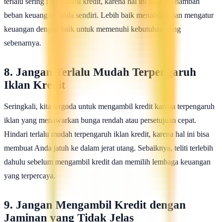
terlalu sering mengambil kredit, karena hal ini akan menambah
beban keuangan Anda sendiri. Lebih baik menabung dan mengatur
keuangan dengan baik untuk memenuhi kebutuhan yang
sebenarnya.
8. Jangan Terlalu Mudah Terpengaruh
Iklan Kredit
Seringkali, kita tergoda untuk mengambil kredit karena terpengaruh
iklan yang menawarkan bunga rendah atau persetujuan cepat.
Hindari terlalu mudah terpengaruh iklan kredit, karena hal ini bisa
membuat Anda jatuh ke dalam jerat utang. Sebaiknya, teliti terlebih
dahulu sebelum mengambil kredit dan memilih lembaga keuangan
yang terpercaya.
9. Jangan Mengambil Kredit dengan
Jaminan yang Tidak Jelas