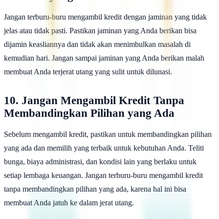
Jangan terburu-buru mengambil kredit dengan jaminan yang tidak
jelas atau tidak pasti. Pastikan jaminan yang Anda berikan bisa
dijamin keasliannya dan tidak akan menimbulkan masalah di
kemudian hari. Jangan sampai jaminan yang Anda berikan malah
membuat Anda terjerat utang yang sulit untuk dilunasi.
10. Jangan Mengambil Kredit Tanpa
Membandingkan Pilihan yang Ada
Sebelum mengambil kredit, pastikan untuk membandingkan pilihan
yang ada dan memilih yang terbaik untuk kebutuhan Anda. Teliti
bunga, biaya administrasi, dan kondisi lain yang berlaku untuk
setiap lembaga keuangan. Jangan terburu-buru mengambil kredit
tanpa membandingkan pilihan yang ada, karena hal ini bisa
membuat Anda jatuh ke dalam jerat utang.