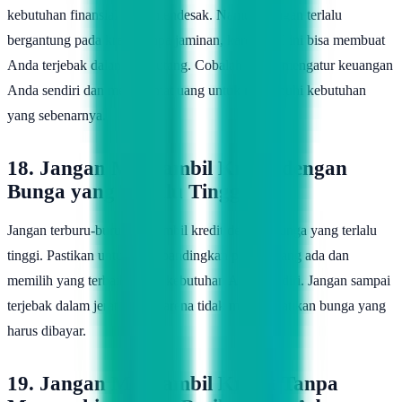
kebutuhan finansial yang mendesak. Namun, jangan terlalu
bergantung pada kredit tanpa jaminan, karena hal ini bisa membuat
Anda terjebak dalam jerat utang. Cobalah untuk mengatur keuangan
Anda sendiri dan menghemat uang untuk memenuhi kebutuhan
yang sebenarnya.
18. Jangan Mengambil Kredit dengan
Bunga yang Terlalu Tinggi
Jangan terburu-buru mengambil kredit dengan bunga yang terlalu
tinggi. Pastikan untuk membandingkan pilihan yang ada dan
memilih yang terbaik untuk kebutuhan Anda sendiri. Jangan sampai
terjebak dalam jerat utang karena tidak memperhatikan bunga yang
harus dibayar.
19. Jangan Mengambil Kredit Tanpa