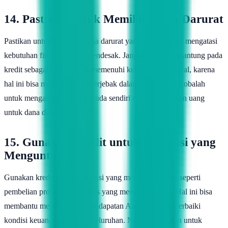
14. Pastikan untuk Memiliki Dana Darurat
Pastikan untuk memiliki dana darurat yang cukup untuk mengatasi
kebutuhan finansial yang mendesak. Jangan terlalu bergantung pada
kredit sebagai solusi untuk memenuhi kebutuhan finansial, karena
hal ini bisa membuat Anda terjebak dalam jerat utang. Cobalah
untuk mengatur keuangan Anda sendiri dan menyisihkan uang
untuk dana darurat.
15. Gunakan Kredit untuk Investasi yang
Menguntungkan
Gunakan kredit untuk investasi yang menguntungkan, seperti
pembelian properti atau bisnis yang menguntungkan. Hal ini bisa
membantu meningkatkan pendapatan Anda dan memperbaiki
kondisi keuangan secara keseluruhan. Namun, pastikan untuk