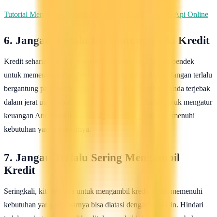
Tutorial Mengatasi Masalah Saat Membeli Tiket Kereta Api Online
6. Jangan Terlalu Bergantung pada Kredit
Kredit seharusnya hanya dipakai sebagai solusi jangka pendek
untuk memenuhi kebutuhan finansial yang mendesak. Jangan terlalu
bergantung pada kredit, karena hal ini akan membuat Anda terjebak
dalam jerat utang yang sulit untuk dilunasi. Cobalah untuk mengatur
keuangan Anda sendiri dan menghemat uang untuk memenuhi
kebutuhan yang sebenarnya.
7. Jangan Terlalu Sering Mengambil
Kredit
Seringkali, kita tergoda untuk mengambil kredit untuk memenuhi
kebutuhan yang sebenarnya bisa diatasi dengan cara lain. Hindari