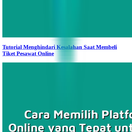
Tutorial Menghindari Kesalahan Saat Membeli
Tiket Pesawat Online