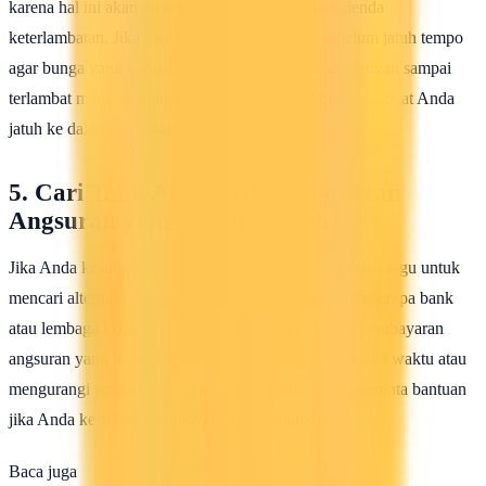
karena hal ini akan menambah beban bunga dan denda
keterlambatan. Jika memungkinkan, bayarlah sebelum jatuh tempo
agar bunga yang harus dibayar tidak terlalu besar. Jangan sampai
terlambat membayar angsuran, karena hal ini bisa membuat Anda
jatuh ke dalam jerat utang.
5. Cari Tahu Alternatif Pembayaran
Angsuran yang Lebih Mudah
Jika Anda kesulitan membayar angsuran kredit, jangan ragu untuk
mencari alternatif pembayaran yang lebih mudah. Beberapa bank
atau lembaga keuangan mungkin memberikan opsi pembayaran
angsuran yang lebih fleksibel, seperti mengubah jangka waktu atau
mengurangi jumlah angsuran. Jangan malu untuk meminta bantuan
jika Anda kesulitan membayar angsuran kredit.
Baca juga