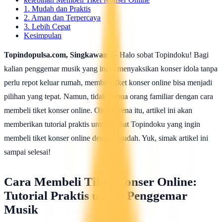
1. Mudah dan Praktis
2. Aman dan Terpercaya
3. Lebih Cepat
Kesimpulan
Topindopulsa.com, Singkawang
– Halo sobat Topindoku! Bagi
kalian penggemar musik yang ingin menyaksikan konser idola tanpa
perlu repot keluar rumah, membeli tiket konser online bisa menjadi
pilihan yang tepat. Namun, tidak semua orang familiar dengan cara
membeli tiket konser online. Oleh karena itu, artikel ini akan
memberikan tutorial praktis untuk Sobat Topindoku yang ingin
membeli tiket konser online dengan mudah. Yuk, simak artikel ini
sampai selesai!
Cara Membeli Tiket Konser Online:
Tutorial Praktis untuk Penggemar
Musik