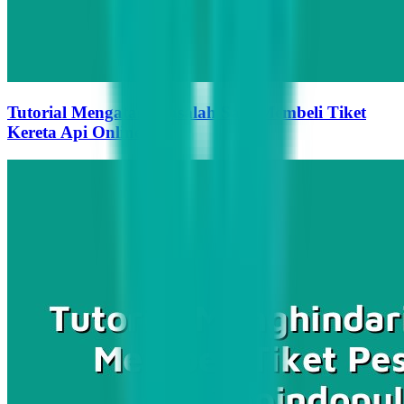
Tutorial Mengatasi Masalah Saat Membeli Tiket
Kereta Api Online