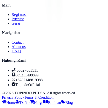
Main
Registrasi
Pricelist
Gerai
Navigation
Contact
About us
F.A.Q
Hubungi Kami
(0562) 633511
085211498899
+6282148819988
TopindoOfficial
©
2026
TOPINDO PULSA. All rights reserved.
Privacy Policy
Terms & Condition
Home
Daftar
Harga
Panduan
Blog