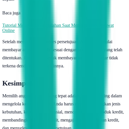
Baca juga
Tutorial Menghindari Kesalahan Saat Membeli Tiket Pesawat
Online
Setelah menyelesaikan proses persetujuan, Anda dapat mulai
membayar angsuran kredit sesuai dengan jangka waktu yang telah
ditentukan. Jangan lupa untuk membayar tepat waktu agar tidak
terkena denda atau sanksi lainnya.
Kesimpulan
Memilih angsuran kredit yang tepat adalah langkah penting dalam
mengelola keuangan Anda. Anda harus mempertimbangkan jenis
kebutuhan, kemampuan finansial, mencari informasi produk kredit,
membandingkan produk kredit, mengajukan permohonan kredit,
dan menyelesaikan proses persetujuan.