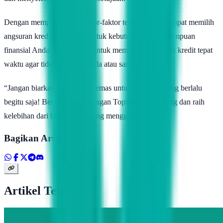
Dengan memperhatikan faktor-faktor tersebut, Anda dapat memilih
angsuran kredit yang tepat untuk kebutuhan dan kemampuan
finansial Anda. Jangan lupa untuk membayar angsuran kredit tepat
waktu agar tidak terkena denda atau sanksi lainnya.
“Jangan biarkan kesempatan emas untuk meraih untung berlalu
begitu saja! Bergabunglah dengan Topindoku sekarang dan raih
kelebihan dari bisnis pulsa yang menggiurkan!”
Bagikan Artikel
Artikel Terkait