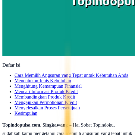
Daftar Isi
Cara Memilih Angsuran yang Tepat untuk Kebutuhan Anda
Menentukan Jenis Kebutuhan
Menghitung Kemampuan Finansial
Mencari Informasi Produk Kredit
Membandingkan Produk Kredit
Mengajukan Permohonan Kredit
Menyelesaikan Proses Persetujuan
Kesimpulan
Topindopulsa.com, Singkawang
– Hai Sobat Topindoku,
sudahkah kamu mengetahui cara memilih angsuran yang tepat untuk