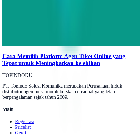
Cara Memilih Platform Agen Tiket Online yang
Tepat untuk Meningkatkan kelebihan
TOPINDOKU
PT. Topindo Solusi Komunika merupakan Perusahaan induk
distributor agen pulsa murah berskala nasional yang telah
berpengalaman sejak tahun 2009.
Main
Registrasi
Pricelist
Gerai