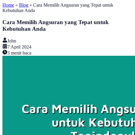
Home
»
Blog
»
Cara Memilih Angsuran yang Tepat untuk
Kebutuhan Anda
Cara Memilih Angsuran yang Tepat untuk
Kebutuhan Anda
John
7 April 2024
3
menit baca