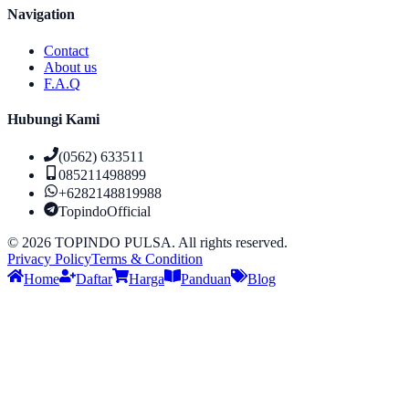
Navigation
Contact
About us
F.A.Q
Hubungi Kami
(0562) 633511
085211498899
+6282148819988
TopindoOfficial
©
2026
TOPINDO PULSA. All rights reserved.
Privacy Policy
Terms & Condition
Home
Daftar
Harga
Panduan
Blog