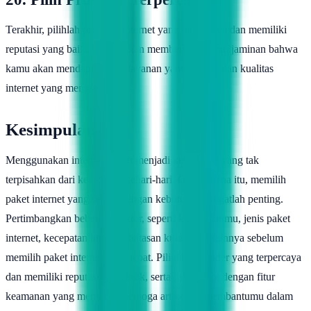
Terakhir, pilihlah provider internet yang terpercaya dan memiliki
reputasi yang baik. Hal ini akan memberikan kamu jaminan bahwa
kamu akan mendapatkan pelayanan yang terbaik dan kualitas
internet yang memuaskan.
Kesimpulan
Menggunakan internet sudah menjadi kebutuhan yang tak
terpisahkan dari kehidupan sehari-hari. Oleh karena itu, memilih
paket internet yang sesuai dengan kebutuhan sangatlah penting.
Pertimbangkan beberapa faktor, seperti kebutuhanmu, jenis paket
internet, kecepatan internet, batasan kuota, dan lainnya sebelum
memilih paket internet yang tepat. Pilihlah provider yang terpercaya
dan memiliki reputasi yang baik, serta dilengkapi dengan fitur
keamanan yang memadai. Semoga artikel ini membantumu dalam