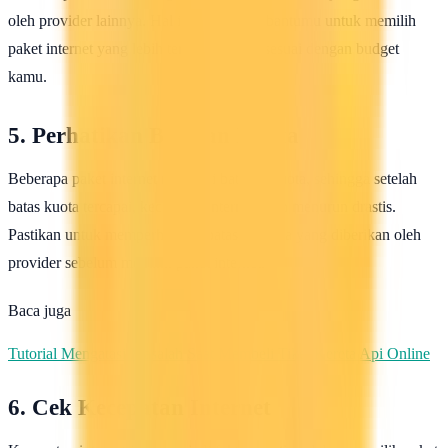
oleh provider lainnya. Hal ini dapat membantumu untuk memilih
paket internet yang lebih terjangkau dan sesuai dengan budget
kamu.
5. Perhatikan Batasan Kuota
Beberapa paket internet memiliki batasan kuota, sehingga setelah
batas kuota tercapai, kecepatan internet akan menurun drastis.
Pastikan untuk memperhatikan batasan kuota yang diberikan oleh
provider sebelum memilih paket internet.
Baca juga
Tutorial Mengatasi Masalah Saat Membeli Tiket Kereta Api Online
6. Cek Kecepatan Internet