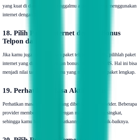
yang kuat di daerah tempat tinggalmu agar kamu bisa menggunakan
internet dengan lancar.
18. Pilih Paket Internet dengan Bonus
Telpon dan SMS
Jika kamu juga membutuhkan paket telpon dan SMS, pilihlah paket
internet yang dilengkapi dengan bonus telpon dan SMS. Hal ini bisa
menjadi nilai tambah bagi kamu yang membutuhkan paket lengkap.
19. Perhatikan Masa Aktif Bonus
Perhatikan masa aktif bonus yang diberikan oleh provider. Beberapa
provider memberikan bonus dengan masa aktif yang singkat,
sehingga kamu harus memanfaatkannya dengan sebaik-baiknya.
20. Pilih Provider Terpercaya