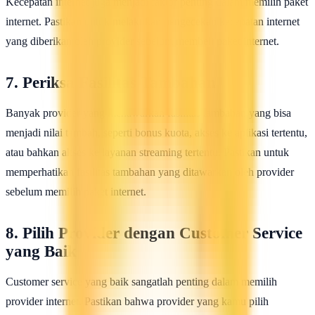
Kecepatan internet juga menjadi faktor penting dalam memilih paket
internet. Pastikan untuk melakukan pengecekan kecepatan internet
yang diberikan oleh provider sebelum membeli paket internet.
7. Periksa Fasilitas Tambahan
Banyak provider yang menawarkan fasilitas tambahan yang bisa
menjadi nilai tambah, seperti bonus kuota, akses ke aplikasi tertentu,
atau bahkan akses ke layanan streaming tertentu. Pastikan untuk
memperhatikan fasilitas tambahan yang ditawarkan oleh provider
sebelum memilih paket internet.
8. Pilih Provider dengan Customer Service
yang Baik
Customer service yang baik sangatlah penting dalam memilih
provider internet. Pastikan bahwa provider yang kamu pilih