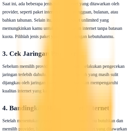
Saat ini, ada beberapa jenis paket internet yang ditawarkan oleh
provider, seperti paket internet harian, mingguan, bulanan, atau
bahkan tahunan. Selain itu, ada juga paket unlimited yang
memungkinkan kamu untuk menggunakan internet tanpa batasan
kuota. Pilihlah jenis paket yang sesuai dengan kebutuhanmu.
3. Cek Jaringan Provider
Sebelum memilih provider, pastikan untuk melakukan pengecekan
jaringan terlebih dahulu. Ada beberapa daerah yang masih sulit
dijangkau oleh jaringan internet, sehingga akan mempengaruhi
kualitas internet yang kamu gunakan.
4. Bandingkan Harga Paket Internet
Setelah menentukan jenis paket internet yang kamu butuhkan dan
memilih provider, bandingkan harga paket internet yang ditawarkan