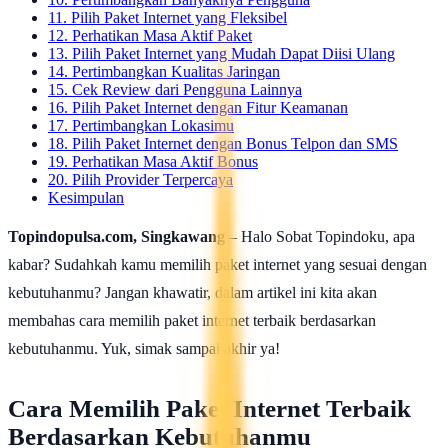
11. Pilih Paket Internet yang Fleksibel
12. Perhatikan Masa Aktif Paket
13. Pilih Paket Internet yang Mudah Dapat Diisi Ulang
14. Pertimbangkan Kualitas Jaringan
15. Cek Review dari Pengguna Lainnya
16. Pilih Paket Internet dengan Fitur Keamanan
17. Pertimbangkan Lokasimu
18. Pilih Paket Internet dengan Bonus Telpon dan SMS
19. Perhatikan Masa Aktif Bonus
20. Pilih Provider Terpercaya
Kesimpulan
Topindopulsa.com, Singkawang
– Halo Sobat Topindoku, apa
kabar? Sudahkah kamu memilih paket internet yang sesuai dengan
kebutuhanmu? Jangan khawatir, dalam artikel ini kita akan
membahas cara memilih paket internet terbaik berdasarkan
kebutuhanmu. Yuk, simak sampai akhir ya!
Cara Memilih Paket Internet Terbaik
Berdasarkan Kebutuhanmu