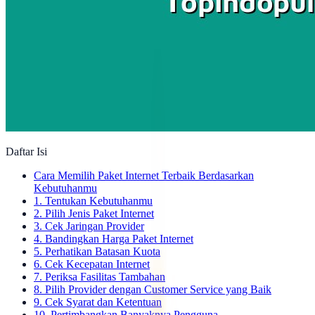
Daftar Isi
Cara Memilih Paket Internet Terbaik Berdasarkan
Kebutuhanmu
1. Tentukan Kebutuhanmu
2. Pilih Jenis Paket Internet
3. Cek Jaringan Provider
4. Bandingkan Harga Paket Internet
5. Perhatikan Batasan Kuota
6. Cek Kecepatan Internet
7. Periksa Fasilitas Tambahan
8. Pilih Provider dengan Customer Service yang Baik
9. Cek Syarat dan Ketentuan
10. Pertimbangkan Banyaknya Pengguna