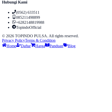
Hubungi Kami
(0562) 633511
085211498899
+6282148819988
TopindoOfficial
©
2026
TOPINDO PULSA. All rights reserved.
Privacy Policy
Terms & Condition
Home
Daftar
Harga
Panduan
Blog