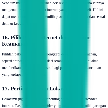
Sebelum membeli paket internet, cek review dari pengguna lainnya
mengenai provider dan paket internet yang akan kamu beli. Hal ini
dapat membantumu untuk memilih provider yang terbaik dan sesuai
dengan kebutuhanmu.
16. Pilih Paket Internet dengan Fitur
Keamanan
Pilihlah paket internet yang dilengkapi dengan fitur keamanan,
seperti antivirus atau proteksi dari serangan hacker. Hal ini akan
memberikan perlindungan ekstra bagi perangkatmu dari ancaman
yang terdapat di dunia maya.
17. Pertimbangkan Lokasimu
Lokasimu juga menjadi faktor penting dalam memilih provider
internet. Pastikan bahwa provider yang kamu pilih memiliki jaringan