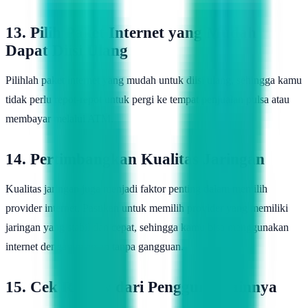
13. Pilih Paket Internet yang Mudah
Dapat Diisi Ulang
Pilihlah paket internet yang mudah untuk diisi ulang, sehingga kamu
tidak perlu repot-repot untuk pergi ke tempat penjualan pulsa atau
membayar melalui ATM.
14. Pertimbangkan Kualitas Jaringan
Kualitas jaringan juga menjadi faktor penting dalam memilih
provider internet. Pastikan untuk memilih provider yang memiliki
jaringan yang stabil dan cepat, sehingga kamu bisa menggunakan
internet dengan nyaman tanpa gangguan.
15. Cek Review dari Pengguna Lainnya