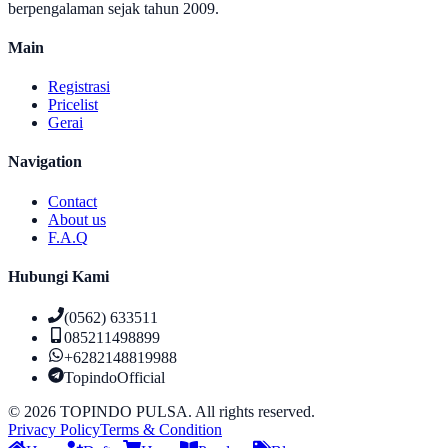
berpengalaman sejak tahun 2009.
Main
Registrasi
Pricelist
Gerai
Navigation
Contact
About us
F.A.Q
Hubungi Kami
(0562) 633511
085211498899
+6282148819988
TopindoOfficial
©
2026
TOPINDO PULSA. All rights reserved.
Privacy Policy
Terms & Condition