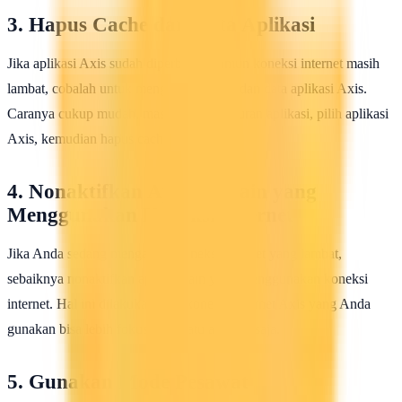
3. Hapus Cache dan Data Aplikasi
Jika aplikasi Axis sudah diperbarui, namun koneksi internet masih
lambat, cobalah untuk menghapus cache dan data aplikasi Axis.
Caranya cukup mudah, masuk ke pengaturan aplikasi, pilih aplikasi
Axis, kemudian hapus cache dan data.
4. Nonaktifkan Aplikasi Lain yang
Menggunakan Koneksi Internet
Jika Anda sedang mengalami koneksi internet yang lambat,
sebaiknya nonaktifkan aplikasi lain yang menggunakan koneksi
internet. Hal ini dilakukan agar koneksi internet Axis yang Anda
gunakan bisa lebih fokus pada satu aplikasi saja.
5. Gunakan Mode Pesawat