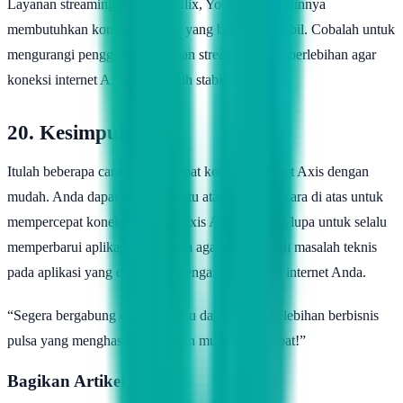
Layanan streaming seperti Netflix, Youtube, dan lainnya
membutuhkan koneksi internet yang besar dan stabil. Cobalah untuk
mengurangi penggunaan layanan streaming yang berlebihan agar
koneksi internet Axis Anda lebih stabil dan cepat.
20. Kesimpulan
Itulah beberapa cara mempercepat koneksi internet Axis dengan
mudah. Anda dapat mencoba satu atau beberapa cara di atas untuk
mempercepat koneksi internet Axis Anda. Jangan lupa untuk selalu
memperbarui aplikasi Axis Anda agar tidak terjadi masalah teknis
pada aplikasi yang dapat mempengaruhi koneksi internet Anda.
“Segera bergabung di Topindoku dan nikmati kelebihan berbisnis
pulsa yang menghasilkan dengan mudah dan cepat!”
Bagikan Artikel