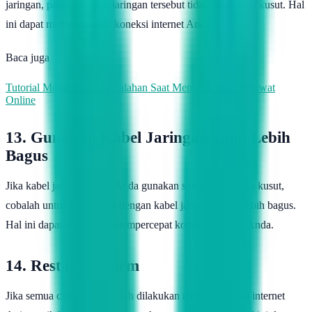
jaringan, pastikan kabel jaringan tersebut tidak rusak atau kusut. Hal
ini dapat mempengaruhi koneksi internet Anda.
Baca juga
Tutorial Menghindari Kesalahan Saat Membeli Tiket Pesawat
Online
13. Gunakan Kabel Jaringan yang Lebih
Bagus
Jika kabel jaringan yang Anda gunakan sudah rusak atau kusut,
cobalah untuk mengganti dengan kabel jaringan yang lebih bagus.
Hal ini dapat membantu mempercepat koneksi internet Anda.
14. Restart Modem
Jika semua cara di atas sudah dilakukan namun koneksi internet