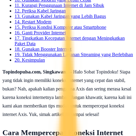
11. Kurangi Penggunaan Internet di Jam Sibuk
12. Periksa Kabel Jaringan
13. Gunakan Kabel Jaringan yang Lebih Bagus
14. Restart Modem
15. Periksa Kondisi Komputer atau Smartphone
16. Ganti Provider Internet
17. Tingkatkan Kecepatan Internet dengan Meningkatkan
Paket Data
18. Gunakan Booster Internet
19. Tidak Menggunakan Layanan Streaming yang Berlebihan
20. Kesimpulan
Topindopulsa.com, Singkawang
– Halo Sobat Topindoku! Siapa
yang tidak ingin memiliki koneksi internet yang cepat dan stabil,
bukan? Nah, apakah kalian pengguna Axis dan sering merasa kesal
karena koneksi internetnya lambat? Jangan khawatir, karena kali ini
kami akan memberikan tips mudah untuk mempercepat koneksi
internet Axis. Yuk, simak artikel ini sampai selesai!
Cara Mempercepat Koneksi Internet