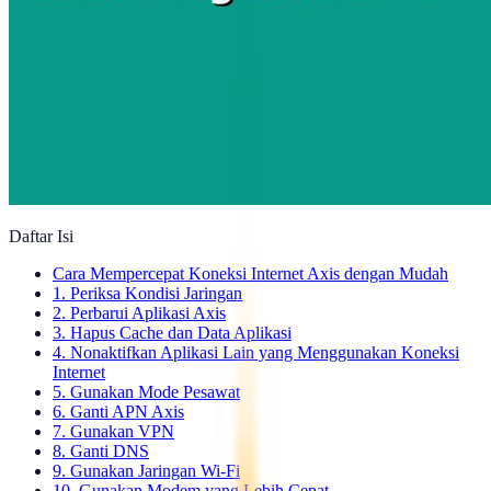
Daftar Isi
Cara Mempercepat Koneksi Internet Axis dengan Mudah
1. Periksa Kondisi Jaringan
2. Perbarui Aplikasi Axis
3. Hapus Cache dan Data Aplikasi
4. Nonaktifkan Aplikasi Lain yang Menggunakan Koneksi
Internet
5. Gunakan Mode Pesawat
6. Ganti APN Axis
7. Gunakan VPN
8. Ganti DNS
9. Gunakan Jaringan Wi-Fi
10. Gunakan Modem yang Lebih Cepat