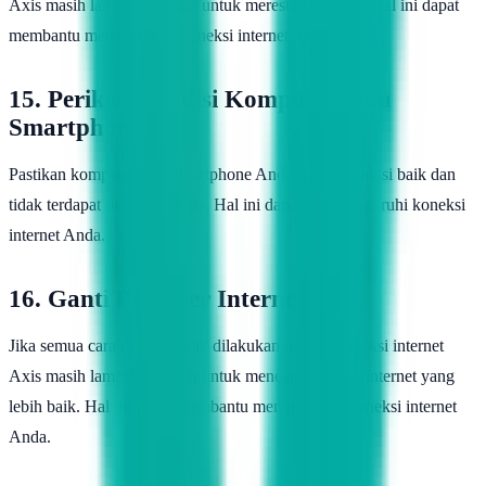
Axis masih lambat, cobalah untuk merestart modem. Hal ini dapat
membantu mempercepat koneksi internet Anda.
15. Periksa Kondisi Komputer atau
Smartphone
Pastikan komputer atau smartphone Anda dalam kondisi baik dan
tidak terdapat masalah teknis. Hal ini dapat mempengaruhi koneksi
internet Anda.
16. Ganti Provider Internet
Jika semua cara di atas sudah dilakukan namun koneksi internet
Axis masih lambat, cobalah untuk mencari provider internet yang
lebih baik. Hal ini dapat membantu mempercepat koneksi internet
Anda.