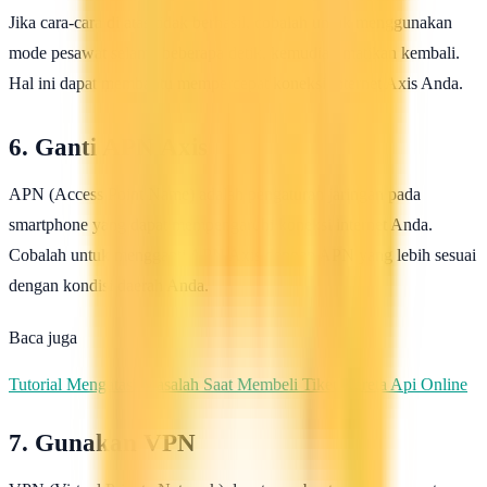
Jika cara-cara di atas tidak berhasil, cobalah untuk menggunakan
mode pesawat selama beberapa detik, kemudian matikan kembali.
Hal ini dapat membantu mempercepat koneksi internet Axis Anda.
6. Ganti APN Axis
APN (Access Point Name) adalah pengaturan jaringan pada
smartphone yang dapat mempengaruhi koneksi internet Anda.
Cobalah untuk mengganti APN Axis dengan APN yang lebih sesuai
dengan kondisi daerah Anda.
Baca juga
Tutorial Mengatasi Masalah Saat Membeli Tiket Kereta Api Online
7. Gunakan VPN