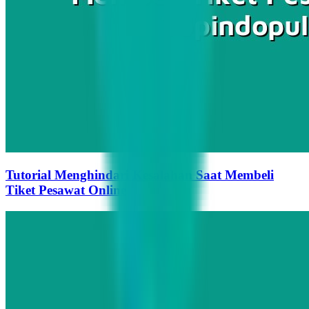
Tutorial Menghindari Kesalahan Saat Membeli
Tiket Pesawat Online