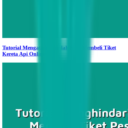
Tutorial Mengatasi Masalah Saat Membeli Tiket
Kereta Api Online