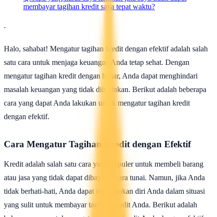
membayar tagihan kredit saya tepat waktu?
.
Halo, sahabat! Mengatur tagihan kredit dengan efektif adalah salah
satu cara untuk menjaga keuangan Anda tetap sehat. Dengan
mengatur tagihan kredit dengan benar, Anda dapat menghindari
masalah keuangan yang tidak diinginkan. Berikut adalah beberapa
cara yang dapat Anda lakukan untuk mengatur tagihan kredit
dengan efektif.
Cara Mengatur Tagihan Kredit dengan Efektif
Kredit adalah salah satu cara yang populer untuk membeli barang
atau jasa yang tidak dapat dibayar secara tunai. Namun, jika Anda
tidak berhati-hati, Anda dapat menemukan diri Anda dalam situasi
yang sulit untuk membayar tagihan kredit Anda. Berikut adalah