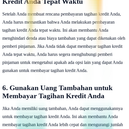
Kredit Anda Tepat Waktu
Setelah Anda membuat rencana pembayaran tagihan kredit Anda,
Anda harus memastikan bahwa Anda melakukan pembayaran
tagihan kredit Anda tepat waktu. Ini akan membantu Anda
menghindari denda atau biaya tambahan yang dapat dikenakan oleh
pemberi pinjaman. Jika Anda tidak dapat membayar tagihan kredit
Anda tepat waktu, Anda harus segera menghubungi pemberi
pinjaman untuk mengetahui apakah ada opsi lain yang dapat Anda
gunakan untuk membayar tagihan kredit Anda.
6. Gunakan Uang Tambahan untuk
Membayar Tagihan Kredit Anda
Jika Anda memiliki uang tambahan, Anda dapat menggunakannya
untuk membayar tagihan kredit Anda. Ini akan membantu Anda
membayar tagihan kredit Anda lebih cepat dan mengurangi jumlah