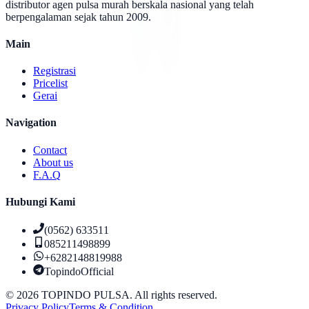
distributor agen pulsa murah berskala nasional yang telah
berpengalaman sejak tahun 2009.
Main
Registrasi
Pricelist
Gerai
Navigation
Contact
About us
F.A.Q
Hubungi Kami
(0562) 633511
085211498899
+6282148819988
TopindoOfficial
©
2026
TOPINDO PULSA. All rights reserved.
Privacy Policy
Terms & Condition