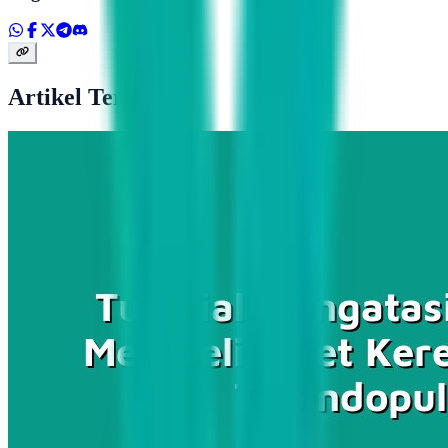
Artikel Terkait