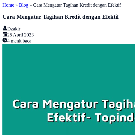
Home
»
Blog
»
Cara Mengatur Tagihan Kredit dengan Efektif
Cara Mengatur Tagihan Kredit dengan Efektif
Dzakir
25 April 2023
4
menit baca