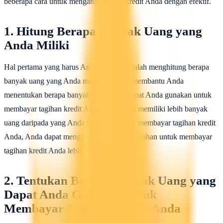
beberapa cara untuk mengatur tagihan kredit Anda dengan efektif.
1. Hitung Berapa Banyak Uang yang
Anda Miliki
Hal pertama yang harus Anda lakukan adalah menghitung berapa
banyak uang yang Anda miliki. Ini akan membantu Anda
menentukan berapa banyak uang yang dapat Anda gunakan untuk
membayar tagihan kredit Anda. Jika Anda memiliki lebih banyak
uang daripada yang Anda butuhkan untuk membayar tagihan kredit
Anda, Anda dapat menggunakan uang tambahan untuk membayar
tagihan kredit Anda lebih cepat.
2. Tentukan Berapa Banyak Uang yang
Dapat Anda Gunakan untuk
Membayar Tagihan Kredit Anda