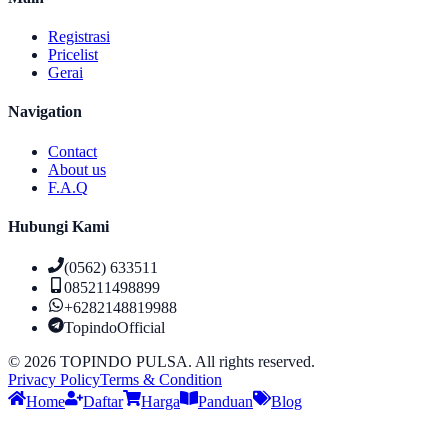
Registrasi
Pricelist
Gerai
Navigation
Contact
About us
F.A.Q
Hubungi Kami
(0562) 633511
085211498899
+6282148819988
TopindoOfficial
©
2026
TOPINDO PULSA. All rights reserved.
Privacy Policy
Terms & Condition
Home
Daftar
Harga
Panduan
Blog