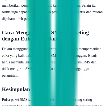
memberikan penawaran eksklusif kepada pelanggan. Selain itu,
bisnis juga dapat membuat pesan promosi yang menarik dan mudah
dipahami oleh pelanggan.
Cara Menggunakan SMS Marketing
dengan Etika yang Baik
Dalam menggunakan SMS marketing, bisnis harus memperhatikan
etika yang baik dalam mengirim SMS kepada pelanggan. Bisnis
harus meminta izin terlebih dahulu sebelum mengirim SMS dan
tidak mengirim SMS yang bersifat spam atau mengganggu
pelanggan.
Kesimpulan
Pulsa paket SMS sangat berguna bagi pengguna yang sering