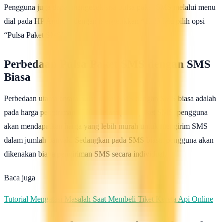
Pengguna juga dapat mengecek sisa pulsa paket SMS melalui menu
dial pada HP Android dengan mengetikkan *123# lalu pilih opsi
“Pulsa Paket SMS”.
Perbedaan Pulsa Paket SMS dengan SMS
Biasa
Perbedaan utama antara pulsa paket SMS dengan SMS biasa adalah
pada harga pengiriman SMS. Dalam pulsa paket SMS, pengguna
akan mendapatkan harga yang lebih murah untuk mengirim SMS
dalam jumlah banyak. Sedangkan pada SMS biasa, pengguna akan
dikenakan biaya pengiriman SMS secara individual.
Baca juga
Tutorial Mengatasi Masalah Saat Membeli Tiket Kereta Api Online