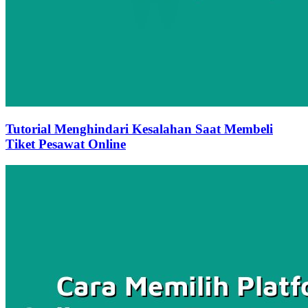
Tutorial Menghindari Kesalahan Saat Membeli
Tiket Pesawat Online