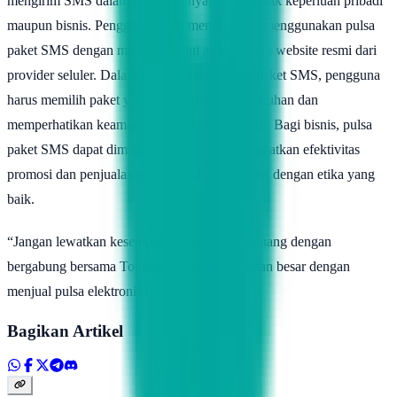
mengirim SMS dalam jumlah banyak, baik untuk keperluan pribadi
maupun bisnis. Pengguna dapat membeli dan menggunakan pulsa
paket SMS dengan mudah melalui aplikasi atau website resmi dari
provider seluler. Dalam menggunakan pulsa paket SMS, pengguna
harus memilih paket yang sesuai dengan kebutuhan dan
memperhatikan keamanan saat mengirim SMS. Bagi bisnis, pulsa
paket SMS dapat dimanfaatkan untuk meningkatkan efektivitas
promosi dan penjualan melalui SMS marketing dengan etika yang
baik.
“Jangan lewatkan kesempatan menghasilkan uang dengan
bergabung bersama Topindoku! Raih kelebihan besar dengan
menjual pulsa elektronik!”
Bagikan Artikel