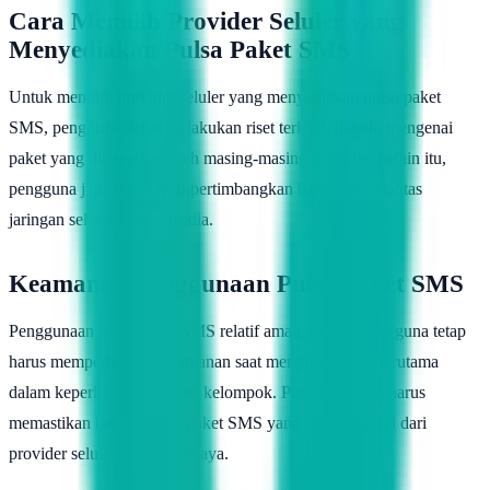
Cara Memilih Provider Seluler yang
Menyediakan Pulsa Paket SMS
Untuk memilih provider seluler yang menyediakan pulsa paket
SMS, pengguna dapat melakukan riset terlebih dahulu mengenai
paket yang ditawarkan oleh masing-masing provider. Selain itu,
pengguna juga dapat mempertimbangkan harga dan kualitas
jaringan seluler yang tersedia.
Keamanan Penggunaan Pulsa Paket SMS
Penggunaan pulsa paket SMS relatif aman, namun pengguna tetap
harus memperhatikan keamanan saat mengirim SMS, terutama
dalam keperluan bisnis atau kelompok. Pengguna juga harus
memastikan bahwa pulsa paket SMS yang dibeli berasal dari
provider seluler yang tepercaya.