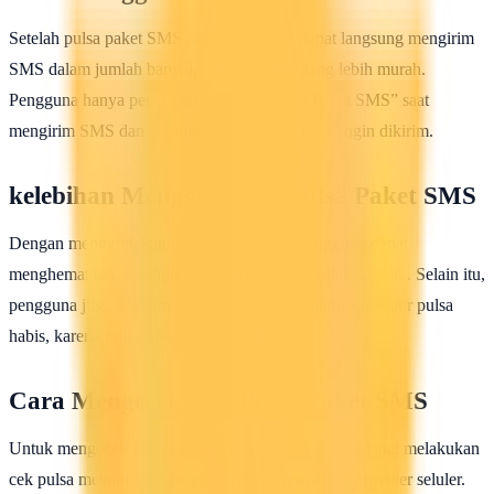
Setelah pulsa paket SMS aktif, pengguna dapat langsung mengirim
SMS dalam jumlah banyak dengan harga yang lebih murah.
Pengguna hanya perlu memilih opsi “Pulsa Paket SMS” saat
mengirim SMS dan memilih jumlah SMS yang ingin dikirim.
kelebihan Menggunakan Pulsa Paket SMS
Dengan menggunakan pulsa paket SMS, pengguna dapat
menghemat biaya pengiriman SMS dalam jumlah banyak. Selain itu,
pengguna juga dapat mengirim SMS tanpa harus khawatir pulsa
habis, karena pulsa paket SMS sudah terisi.
Cara Mengecek Sisa Pulsa Paket SMS
Untuk mengecek sisa pulsa paket SMS, pengguna dapat melakukan
cek pulsa melalui aplikasi atau website resmi dari provider seluler.