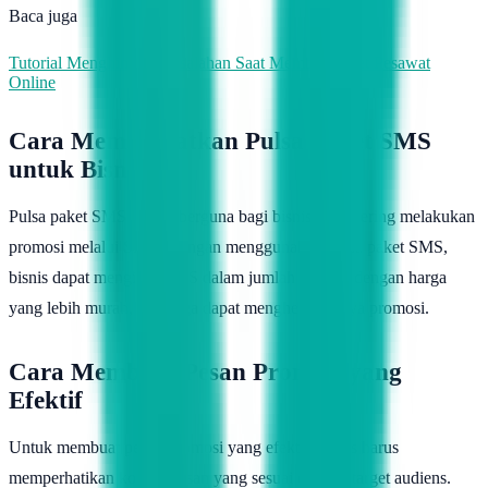
Baca juga
Tutorial Menghindari Kesalahan Saat Membeli Tiket Pesawat
Online
Cara Memanfaatkan Pulsa Paket SMS
untuk Bisnis
Pulsa paket SMS sangat berguna bagi bisnis yang sering melakukan
promosi melalui SMS. Dengan menggunakan pulsa paket SMS,
bisnis dapat mengirim SMS dalam jumlah banyak dengan harga
yang lebih murah, sehingga dapat menghemat biaya promosi.
Cara Membuat Pesan Promosi yang
Efektif
Untuk membuat pesan promosi yang efektif, bisnis harus
memperhatikan konten pesan yang sesuai dengan target audiens.