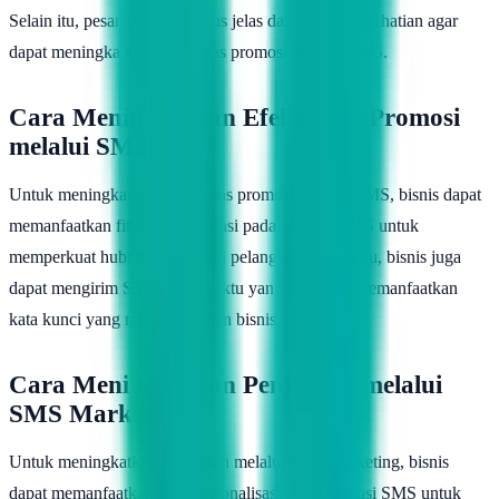
Selain itu, pesan promosi harus jelas dan menarik perhatian agar
dapat meningkatkan efektivitas promosi melalui SMS.
Cara Meningkatkan Efektivitas Promosi
melalui SMS
Untuk meningkatkan efektivitas promosi melalui SMS, bisnis dapat
memanfaatkan fitur personalisasi pada aplikasi SMS untuk
memperkuat hubungan dengan pelanggan. Selain itu, bisnis juga
dapat mengirim SMS pada waktu yang tepat dan memanfaatkan
kata kunci yang relevan dengan bisnis.
Cara Meningkatkan Penjualan melalui
SMS Marketing
Untuk meningkatkan penjualan melalui SMS marketing, bisnis
dapat memanfaatkan fitur personalisasi pada aplikasi SMS untuk