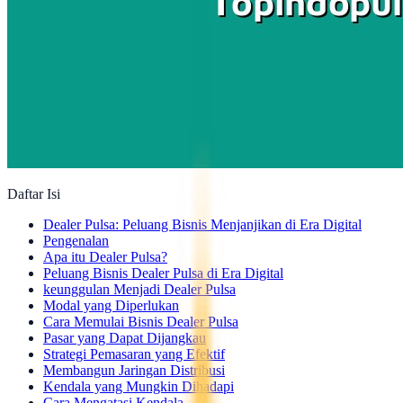
Daftar Isi
Dealer Pulsa: Peluang Bisnis Menjanjikan di Era Digital
Pengenalan
Apa itu Dealer Pulsa?
Peluang Bisnis Dealer Pulsa di Era Digital
keunggulan Menjadi Dealer Pulsa
Modal yang Diperlukan
Cara Memulai Bisnis Dealer Pulsa
Pasar yang Dapat Dijangkau
Strategi Pemasaran yang Efektif
Membangun Jaringan Distribusi
Kendala yang Mungkin Dihadapi
Cara Mengatasi Kendala