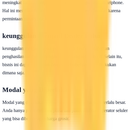
meningkat karena hampir semua orang menggunakan smartphone.
Hal ini membuat bisnis dealer pulsa semakin menjanjikan karena
permintaan pasar yang tinggi.
keunggulan Menjadi Dealer Pulsa
keunggulan menjadi dealer pulsa adalah bisa mendapatkan
penghasilan tambahan dengan modal yang relatif kecil. Selain itu,
bisnis ini dapat dijalankan dengan fleksibel dan bisa dilakukan
dimana saja.
Modal yang Diperlukan
Modal yang diperlukan dalam bisnis dealer pulsa tidak terlalu besar.
Anda hanya perlu membeli pulsa dan paket data dari operator seluler
yang bisa dibeli dengan harga grosir.