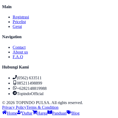
Main
Registrasi
Pricelist
Gerai
Navigation
Contact
About us
F.A.Q
Hubungi Kami
(0562) 633511
085211498899
+6282148819988
TopindoOfficial
©
2026
TOPINDO PULSA. All rights reserved.
Privacy Policy
Terms & Condition
Home
Daftar
Harga
Panduan
Blog