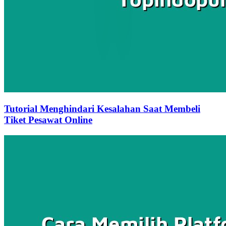
Tutorial Menghindari Kesalahan Saat Membeli
Tiket Pesawat Online