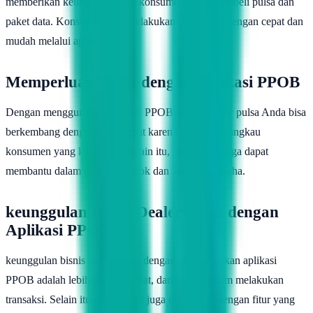
memberikan keunggulan bagi konsumen yang membeli pulsa dan
paket data. Konsumen bisa melakukan pembelian dengan cepat dan
mudah melalui aplikasi ini.
Memperluas Bisnis dengan Aplikasi PPOB
Dengan menggunakan aplikasi PPOB, bisnis dealer pulsa Anda bisa
berkembang dengan lebih cepat karena dapat menjangkau
konsumen yang lebih luas. Selain itu, aplikasi ini juga dapat
membantu dalam mengelola stok dan keuangan usaha.
keunggulan Bisnis Dealer Pulsa dengan
Aplikasi PPOB
keunggulan bisnis dealer pulsa dengan menggunakan aplikasi
PPOB adalah lebih praktis, cepat, dan efektif dalam melakukan
transaksi. Selain itu, aplikasi ini juga dilengkapi dengan fitur yang