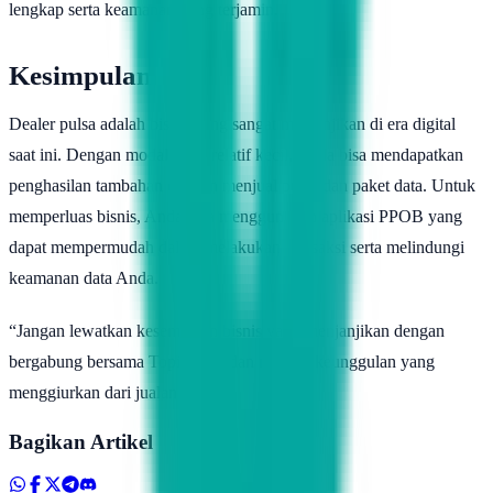
lengkap serta keamanan yang terjamin.
Kesimpulan
Dealer pulsa adalah bisnis yang sangat menjanjikan di era digital
saat ini. Dengan modal yang relatif kecil, Anda bisa mendapatkan
penghasilan tambahan dengan menjual pulsa dan paket data. Untuk
memperluas bisnis, Anda bisa menggunakan aplikasi PPOB yang
dapat mempermudah dalam melakukan transaksi serta melindungi
keamanan data Anda.
“Jangan lewatkan kesempatan bisnis yang menjanjikan dengan
bergabung bersama Topindoku dan nikmati keunggulan yang
menggiurkan dari jualan pulsa!”
Bagikan Artikel