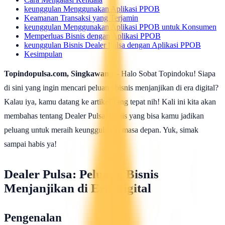
keunggulan Menggunakan Aplikasi PPOB
Keamanan Transaksi yang Terjamin
keunggulan Menggunakan Aplikasi PPOB untuk Konsumen
Memperluas Bisnis dengan Aplikasi PPOB
keunggulan Bisnis Dealer Pulsa dengan Aplikasi PPOB
Kesimpulan
Topindopulsa.com, Singkawang
– Halo Sobat Topindoku! Siapa
di sini yang ingin mencari peluang bisnis menjanjikan di era digital?
Kalau iya, kamu datang ke artikel yang tepat nih! Kali ini kita akan
membahas tentang Dealer Pulsa, bisnis yang bisa kamu jadikan
peluang untuk meraih keunggulan di masa depan. Yuk, simak
sampai habis ya!
Dealer Pulsa: Peluang Bisnis
Menjanjikan di Era Digital
Pengenalan