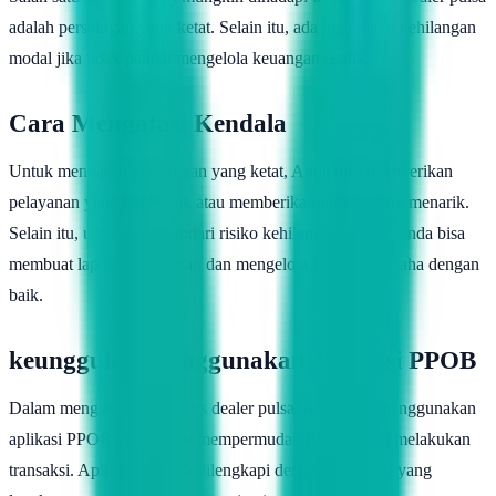
adalah persaingan yang ketat. Selain itu, ada juga risiko kehilangan
modal jika tidak pandai mengelola keuangan usaha.
Cara Mengatasi Kendala
Untuk mengatasi persaingan yang ketat, Anda bisa memberikan
pelayanan yang lebih baik atau memberikan promo yang menarik.
Selain itu, untuk menghindari risiko kehilangan modal, Anda bisa
membuat laporan keuangan dan mengelola keuangan usaha dengan
baik.
keunggulan Menggunakan Aplikasi PPOB
Dalam menggerakkan bisnis dealer pulsa, Anda bisa menggunakan
aplikasi PPOB yang dapat mempermudah Anda dalam melakukan
transaksi. Aplikasi ini juga dilengkapi dengan fitur-fitur yang