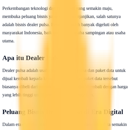
Perkembangan teknologi dan era digital yang semakin maju,
membuka peluang bisnis yang sangat menjanjikan, salah satunya
adalah bisnis dealer pulsa. Bisnis ini sudah banyak digeluti oleh
masyarakat Indonesia, baik itu sebagai usaha sampingan atau usaha
utama.
Apa itu Dealer Pulsa?
Dealer pulsa adalah usaha yang menjual pulsa dan paket data untuk
dijual kembali kepada konsumen. Pulsa dan paket data tersebut
biasanya dibeli dari operator seluler dan dijual kembali dengan harga
yang lebih tinggi untuk mendapatkan keunggulan.
Peluang Bisnis Dealer Pulsa di Era Digital
Dalam era digital saat ini, penggunaan pulsa dan paket data semakin