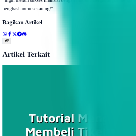
“Ingin meraih sukses finansial dengan mudah? Bergabunglah dengan To
penghasilanmu sekarang!”
Bagikan Artikel
Artikel Terkait