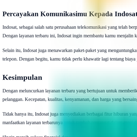
Percayakan Komunikasimu Kepada Indosa
Indosat, sebagai salah satu perusahaan telekomunikasi yang telah 
Dengan layanan terbaru ini, Indosat ingin membantu kamu menjalin 
Selain itu, Indosat juga menawarkan paket-paket yang menguntungka
telepon. Dengan begitu, kamu tidak perlu khawatir lagi tentang biaya
Kesimpulan
Dengan meluncurkan layanan terbaru yang bertujuan untuk memberi
pelanggan. Kecepatan, kualitas, kenyamanan, dan harga yang bersaing
Tidak hanya itu, Indosat juga menyediakan berbagai fitur hiburan 
manfaatkan layanan terbarunya untuk tambah semangat dalam menjalan