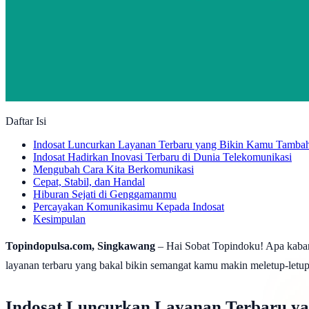
Daftar Isi
Indosat Luncurkan Layanan Terbaru yang Bikin Kamu Tamba
Indosat Hadirkan Inovasi Terbaru di Dunia Telekomunikasi
Mengubah Cara Kita Berkomunikasi
Cepat, Stabil, dan Handal
Hiburan Sejati di Genggamanmu
Percayakan Komunikasimu Kepada Indosat
Kesimpulan
Topindopulsa.com, Singkawang
– Hai Sobat Topindoku! Apa kabar
layanan terbaru yang bakal bikin semangat kamu makin meletup-letup!
Indosat Luncurkan Layanan Terbaru y