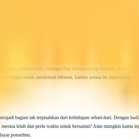
nnya. Indosat telah melakukan pembaharuan pada jaringan mereka, sehi
panggilan telepon, mengirim pesan teks, atau mengakses internet denga
dal. Tidak ada lagi gangguan sinyal atau putusnya panggilan secara tib
embantu, terutama ketika kamu sedang melakukan percakapan penting ata
at ini juga menyediakan berbagai fitur hiburan yang menarik. Kamu da
 dan tempat untuk menikmati hiburan, karena semua itu dapat kamu ak
ah menjadi bagian tak terpisahkan dari kehidupan sehari-hari. Dengan h
erasa lelah dan perlu waktu untuk bersantai? Atau mungkin kamu ing
layar ponselmu.