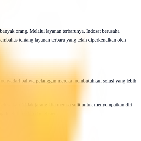
 banyak orang. Melalui layanan terbarunya, Indosat berusaha
mbahas tentang layanan terbaru yang telah diperkenalkan oleh
at menyadari bahwa pelanggan mereka membutuhkan solusi yang lebih
selesaikan. Tidak jarang kita merasa sulit untuk menyempatkan diri
jadi lebih mudah dan efisien.