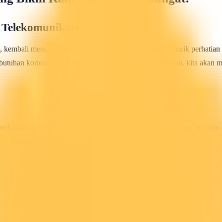
 Telekomunikasi
a, kembali menghadirkan inovasi terbaru yang cukup menarik perhatian
uhan komunikasi dan hiburan mereka. Dalam artikel ini, kita akan me
ta berkomunikasi. Dengan kemajuan teknologi yang begitu pesat, Indos
 ini dengan fokus pada kecepatan, kualitas, dan kenyamanan.
erasa terbebani dengan berbagai tugas dan tanggung jawab yang harus di
ayanan terbaru dari Indosat ini, segala kegiatan komunikasi akan men