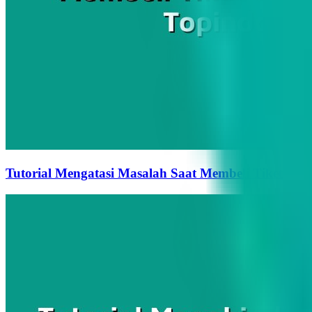
Tutorial Mengatasi Masalah Saat Membeli Tiket Kere