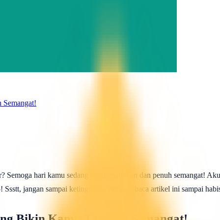
h Semangat!
? Semoga hari kamu sedang menyenangkan dan penuh semangat! Aku pu
 Ssstt, jangan sampai ketinggalan ya. Yuk, baca artikel ini sampai ha
ang Bikin Kamu Tambah Semangat!