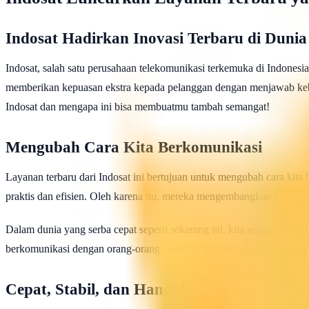
Indosat Hadirkan Inovasi Terbaru di Dunia
Indosat, salah satu perusahaan telekomunikasi terkemuka di Indonesi
memberikan kepuasan ekstra kepada pelanggan dengan menjawab kebut
Indosat dan mengapa ini bisa membuatmu tambah semangat!
Mengubah Cara Kita Berkomunikasi
Layanan terbaru dari Indosat ini bertujuan untuk mengubah cara ki
praktis dan efisien. Oleh karena itu, mereka mengembangkan layanan
Dalam dunia yang serba cepat seperti sekarang ini, kita seringkali m
berkomunikasi dengan orang-orang terdekat. Namun, dengan hadirnya l
Cepat, Stabil, dan Handal