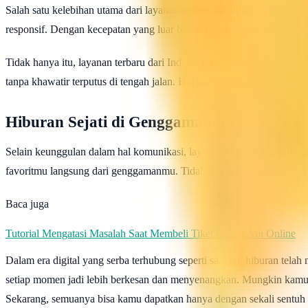
Salah satu kelebihan utama dari layanan terbaru ini adalah kecepata
responsif. Dengan kecepatan yang luar biasa, kamu dapat melakukan 
Tidak hanya itu, layanan terbaru dari Indosat ini juga stabil dan han
tanpa khawatir terputus di tengah jalan. Hal ini tentu akan sangat m
Hiburan Sejati di Genggamanmu
Selain keunggulan dalam hal komunikasi, layanan terbaru dari Indos
favoritmu langsung dari genggamanmu. Tidak ada lagi batasan waktu
Baca juga
Tutorial Mengatasi Masalah Saat Membeli Tiket Kereta Api Online
Dalam era digital yang serba terhubung seperti saat ini, hiburan tel
setiap momen jadi lebih berkesan dan menyenangkan. Mungkin kamu m
Sekarang, semuanya bisa kamu dapatkan hanya dengan sekali sentuh 