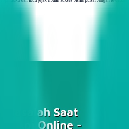
pindoku dan ikuti jejak ribuan sukses bisnis pulsa! Jangan lewatkan p