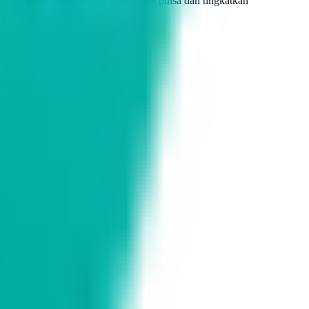
eluang emas ini, mulailah berbisnis pulsa dan tingkatkan