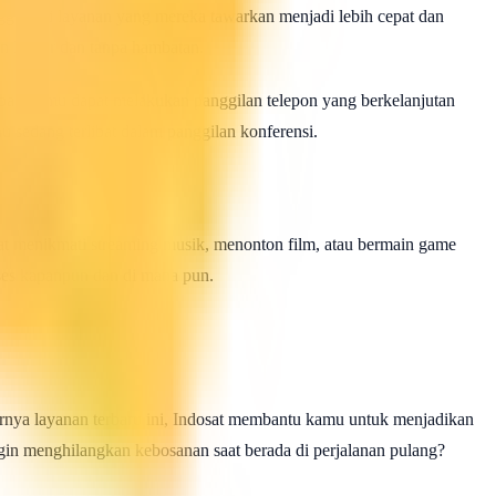
ngga kini layanan yang mereka tawarkan menjadi lebih cepat dan
n lancar dan tanpa hambatan.
a-tiba. Kamu dapat melakukan panggilan telepon yang berkelanjutan
u sedang terlibat dalam panggilan konferensi.
pat menikmati streaming musik, menonton film, atau bermain game
ses kapanpun dan di mana pun.
adirnya layanan terbaru ini, Indosat membantu kamu untuk menjadikan
in menghilangkan kebosanan saat berada di perjalanan pulang?