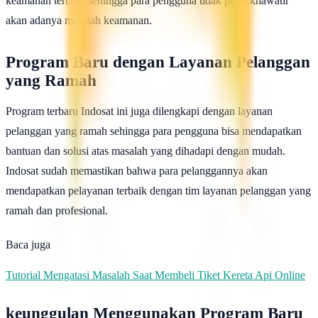
keamanan terbaru sehingga para pengguna tidak perlu khawatir
akan adanya masalah keamanan.
Program Baru dengan Layanan Pelanggan
yang Ramah
Program terbaru Indosat ini juga dilengkapi dengan layanan
pelanggan yang ramah sehingga para pengguna bisa mendapatkan
bantuan dan solusi atas masalah yang dihadapi dengan mudah.
Indosat sudah memastikan bahwa para pelanggannya akan
mendapatkan pelayanan terbaik dengan tim layanan pelanggan yang
ramah dan profesional.
Baca juga
Tutorial Mengatasi Masalah Saat Membeli Tiket Kereta Api Online
keunggulan Menggunakan Program Baru