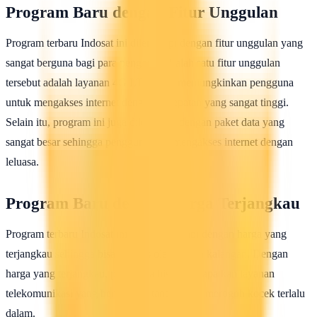
Program Baru dengan Fitur Unggulan
Program terbaru Indosat ini dilengkapi dengan fitur unggulan yang
sangat berguna bagi para pengguna. Salah satu fitur unggulan
tersebut adalah layanan 4G LTE yang memungkinkan pengguna
untuk mengakses internet dengan kecepatan yang sangat tinggi.
Selain itu, program ini juga dilengkapi dengan paket data yang
sangat besar sehingga pengguna bisa mengakses internet dengan
leluasa.
Program Baru dengan Harga Terjangkau
Program terbaru Indosat ini juga dilengkapi dengan harga yang
terjangkau sehingga bisa diakses oleh semua kalangan. Dengan
harga yang terjangkau, pengguna bisa mendapatkan layanan
telekomunikasi yang berkualitas tanpa harus merogoh kocek terlalu
dalam.