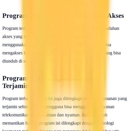
Program Baru dengan Kemudahan Akses
Program terbaru Indosat ini juga dilengkapi dengan kemudahan
akses yang sangat memudahkan para pengguna dalam
menggunakan layanan telekomunikasi. Para pengguna bisa
mengakses layanan ini dengan mudah melalui aplikasi yang bisa
diunduh di smartphone.
Program Baru dengan Keamanan
Terjamin
Program terbaru Indosat ini juga dilengkapi dengan keamanan yang
terjamin sehingga para pengguna bisa menggunakan layanan
telekomunikasi dengan aman dan nyaman. Indosat sudah
memastikan bahwa program ini dilengkapi dengan teknologi