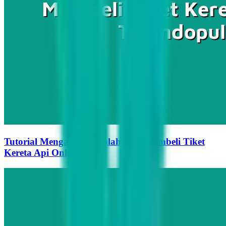
Tutorial Mengatasi Masalah Saat Membeli Tiket
Kereta Api Online