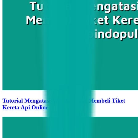
Tutorial Mengatasi Masalah Saat Membeli Tiket
Kereta Api Online