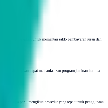
serta juga diharapkan untuk memantau saldo pembayaran iuran dan
rta juga diharapkan dapat memanfaatkan program jaminan hari tua
Peserta juga perlu mengikuti prosedur yang tepat untuk penggunaan