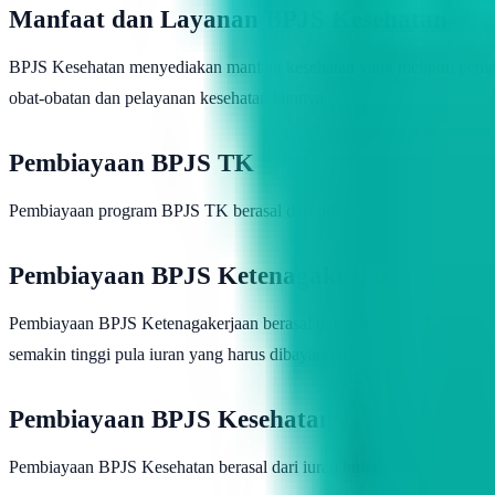
Manfaat dan Layanan BPJS Kesehatan
BPJS Kesehatan menyediakan manfaat kesehatan yang meliputi pemerik
obat-obatan dan pelayanan kesehatan lainnya.
Pembiayaan BPJS TK
Pembiayaan program BPJS TK berasal dari pihak pemberi kerja dan juga
Pembiayaan BPJS Ketenagakerjaan
Pembiayaan BPJS Ketenagakerjaan berasal dari pihak pemberi kerja da
semakin tinggi pula iuran yang harus dibayarkan.
Pembiayaan BPJS Kesehatan
Pembiayaan BPJS Kesehatan berasal dari iuran bulanan yang dibayarka