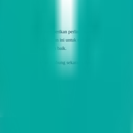
jaminan sosial yang memberikan perlindungan bagi tenaga kerja dan a
an oleh masing-masing program ini untuk memaksimalkan keunggulan ya
aga kualitas hidup yang lebih baik.
 bisnis pulsa terbaik! Bergabung sekarang dan jadilah bagian dari ke