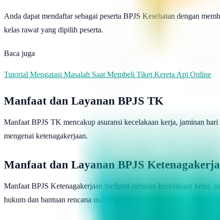
Anda dapat mendaftar sebagai peserta BPJS Kesehatan dengan memb
kelas rawat yang dipilih peserta.
Baca juga
Tutorial Mengatasi Masalah Saat Membeli Tiket Kereta Api Online
Manfaat dan Layanan BPJS TK
Manfaat BPJS TK mencakup asuransi kecelakaan kerja, jaminan hari 
mengenai ketenagakerjaan.
Manfaat dan Layanan BPJS Ketenagakerj
Manfaat BPJS Ketenagakerjaan meliputi jaminan kecelakaan kerja, ja
hukum dan bantuan rencana usaha bagi peserta yang ingin menjadi w