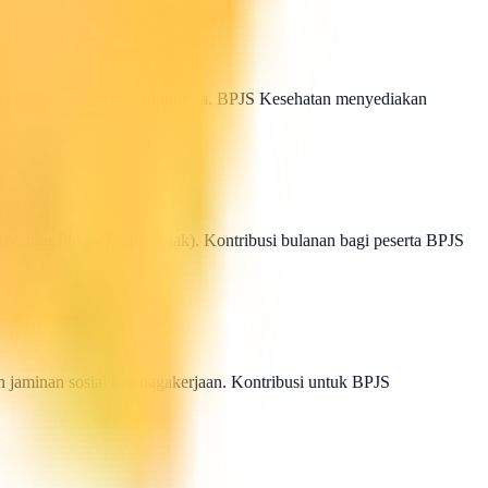
i seluruh masyarakat Indonesia. BPJS Kesehatan menyediakan
omor Pokok Wajib Pajak). Kontribusi bulanan bagi peserta BPJS
n jaminan sosial ketenagakerjaan. Kontribusi untuk BPJS