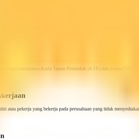
onal yang memberikan akses pelayanan kesehatan yang terjangkau bag
ulihan kesehatan.
ahulu dengan membawa Kartu Tanda Penduduk (KTP) dan nomor NPWP (N
akerjaan
iri atau pekerja yang bekerja pada perusahaan yang tidak menyediaka
an