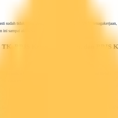
i sudah tidak asing dengan istilah BPJS TK, BPJS Ketenagakerjaan, 
 ini sampai akhir, ya!
S TK, BPJS Ketenagakerjaan, dan BPJS 
gakerjaan, adalah lembaga yang bertanggung jawab dalam memberikan 
rja yang terdaftar pada program ini.
 Jamsostek dalam penyelenggaraan jaminan sosial ketenagakerjaan di
nsiun kepada tenaga kerja yang terdaftar pada program ini.