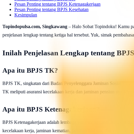
Pesan Penting tentang BPJS Ketenagakerjaan
Pesan Penting tentang BPJS Kesehatan
Kesimpulan
Topindopulsa.com, Singkawang
– Halo Sobat Topindoku! Kamu past
penjelasan lengkap tentang ketiga hal tersebut. Yuk, simak pembahasan
Inilah Penjelasan Lengkap tentang BPJ
Apa itu BPJS TK?
BPJS TK, singkatan dari Badan Penyelenggara Jaminan Sosial Ketena
TK meliputi asuransi kecelakaan kerja dan jaminan pensiun untuk peke
Apa itu BPJS Ketenagakerjaan?
BPJS Ketenagakerjaan adalah lembaga yang menggantikan peran dari
kecelakaan kerja, jaminan kematian, jaminan hari tua, dan jaminan pe