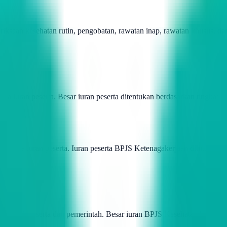
saan kesehatan rutin, pengobatan, rawatan inap, rawatan khusus, dan
 iuran peserta. Besar iuran peserta ditentukan berdasarkan tingkat ri
n juga iuran peserta. Iuran peserta BPJS Ketenagakerjaan dihitung ber
n oleh peserta dan pemerintah. Besar iuran BPJS Kesehatan bergantung