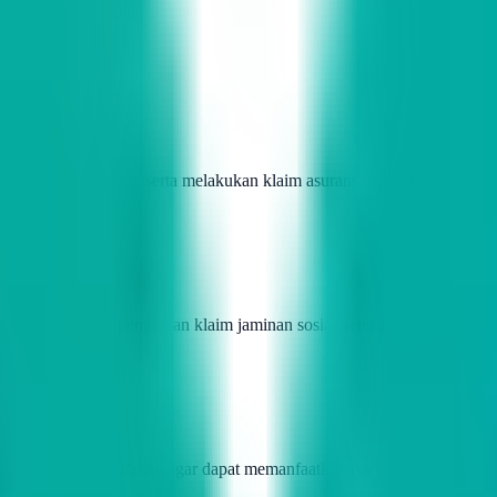
erja yang dialami serta melakukan klaim asuransi dengan segera. Pe
an
ahui ketentuan pengajuan klaim jaminan sosial ketenagakerjaan. Pese
ereka.
ayanan yang disediakan agar dapat memanfaatkannya secara maksimal. 