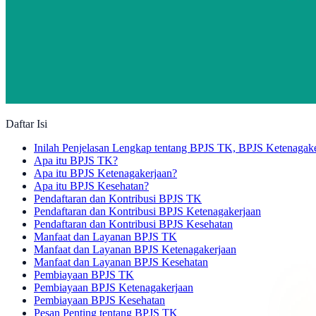
Daftar Isi
Inilah Penjelasan Lengkap tentang BPJS TK, BPJS Ketenagak
Apa itu BPJS TK?
Apa itu BPJS Ketenagakerjaan?
Apa itu BPJS Kesehatan?
Pendaftaran dan Kontribusi BPJS TK
Pendaftaran dan Kontribusi BPJS Ketenagakerjaan
Pendaftaran dan Kontribusi BPJS Kesehatan
Manfaat dan Layanan BPJS TK
Manfaat dan Layanan BPJS Ketenagakerjaan
Manfaat dan Layanan BPJS Kesehatan
Pembiayaan BPJS TK
Pembiayaan BPJS Ketenagakerjaan
Pembiayaan BPJS Kesehatan
Pesan Penting tentang BPJS TK