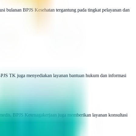
i bulanan BPJS Kesehatan tergantung pada tingkat pelayanan dan
s. BPJS TK juga menyediakan layanan bantuan hukum dan informasi
a medis. BPJS Ketenagakerjaan juga memberikan layanan konsultasi