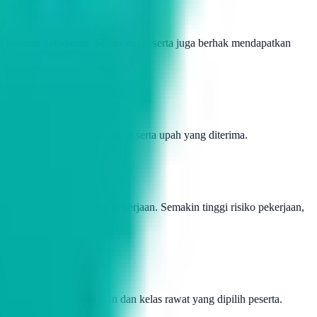
 layanan kebidanan. Selain itu, peserta juga berhak mendapatkan
siko pekerjaan yang dilakukan serta upah yang diterima.
dasarkan upah dan jenis pekerjaan. Semakin tinggi risiko pekerjaan,
 pada tingkat pelayanan dan kelas rawat yang dipilih peserta.