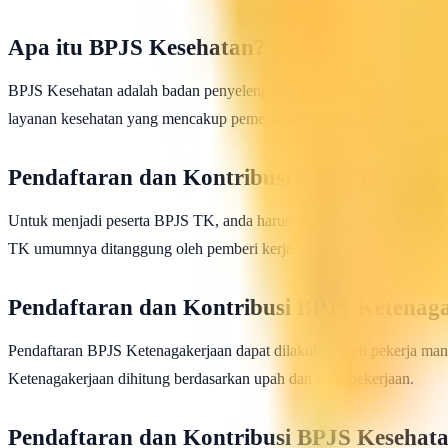
Apa itu BPJS Kesehatan?
BPJS Kesehatan adalah badan penyelenggara jaminan kesehatan nasi
layanan kesehatan yang mencakup pemeriksaan, pengobatan, dan pem
Pendaftaran dan Kontribusi BPJS TK
Untuk menjadi peserta BPJS TK, anda harus mendaftar terlebih d
TK umumnya ditanggung oleh pemberi kerja.
Pendaftaran dan Kontribusi BPJS Ketenag
Pendaftaran BPJS Ketenagakerjaan dapat dilakukan oleh pekerja mand
Ketenagakerjaan dihitung berdasarkan upah dan jenis pekerjaan.
Pendaftaran dan Kontribusi BPJS Kesehat