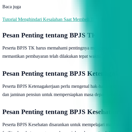
Baca juga
Tutorial Menghindari Kesalahan Saat Membeli Tiket Pesawat Online
Pesan Penting tentang BPJS TK
Peserta BPJS TK harus memahami pentingnya melaporkan kecelakaan k
memastikan pembayaran telah dilakukan tepat waktu.
Pesan Penting tentang BPJS Ketenagakerja
Peserta BPJS Ketenagakerjaan perlu mengenal hak-haknya dan menget
dan jaminan pensiun untuk mempersiapkan masa depan kehidupan m
Pesan Penting tentang BPJS Kesehatan
Peserta BPJS Kesehatan disarankan untuk mempelajari manfaat dan l