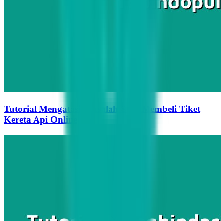
Tutorial Mengatasi Masalah Saat Membeli Tiket
Kereta Api Online