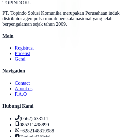
TOPINDOKU
PT. Topindo Solusi Komunika merupakan Perusahaan induk
distributor agen pulsa murah berskala nasional yang telah
berpengalaman sejak tahun 2009.
Main
Registrasi
Pricelist
Gerai
Navigation
Contact
About us
F.A.Q
Hubungi Kami
(0562) 633511
085211498899
+6282148819988
TopindoOfficial