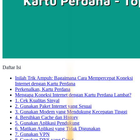
Daftar Isi
Inilah Trik Ampuh: Bagaimana Cara Mempercepat Koneksi
Internet dengan Kartu Perdana
Perkenalkan, Kartu Perdana
Mengapa Koneksi Internet dengan Kartu Perdana Lambat?
1. Cek Kualitas Sinyal
2. Gunakan Paket Internet yang Sesuai
3. Gunakan Modem yang Mendukung Kecepatan Tinggi
4. Bersihkan Cache dan History
5. Gunakan Aplikasi Pendukung
6. Matikan Aplikasi yang Tidak Digunakan
7. Gunakan VPN
8. Gunakan DNS yang Cepat