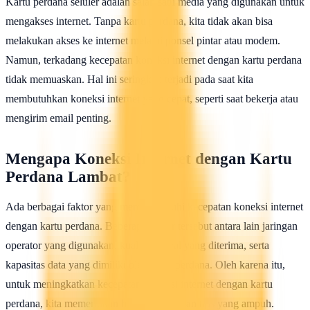
Kartu perdana seluler adalah salah satu media yang digunakan untuk
mengakses internet. Tanpa kartu perdana, kita tidak akan bisa
melakukan akses ke internet melalui ponsel pintar atau modem.
Namun, terkadang kecepatan koneksi internet dengan kartu perdana
tidak memuaskan. Hal ini seringkali terjadi pada saat kita
membutuhkan koneksi internet yang cepat, seperti saat bekerja atau
mengirim email penting.
Mengapa Koneksi Internet dengan Kartu
Perdana Lambat?
Ada berbagai faktor yang mempengaruhi kecepatan koneksi internet
dengan kartu perdana. Beberapa faktor tersebut antara lain jaringan
operator yang digunakan, kualitas sinyal yang diterima, serta
kapasitas data yang dimiliki oleh kartu perdana. Oleh karena itu,
untuk meningkatkan kecepatan koneksi internet dengan kartu
perdana, kita memerlukan beberapa trik dan tips yang ampuh.