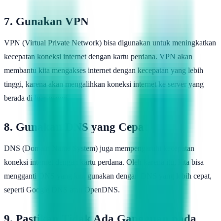
7. Gunakan VPN
VPN (Virtual Private Network) bisa digunakan untuk meningkatkan
kecepatan koneksi internet dengan kartu perdana. VPN akan
membantu kita mengakses internet dengan kecepatan yang lebih
tinggi, karena akan mengalihkan koneksi internet ke server yang
berada di luar negeri.
8. Gunakan DNS yang Cepat
DNS (Domain Name System) juga mempengaruhi kecepatan
koneksi internet dengan kartu perdana. Oleh karena itu, kita bisa
mengganti DNS yang kita gunakan dengan DNS yang lebih cepat,
seperti Google DNS atau OpenDNS.
9. Pastikan Tidak Ada Gangguan pada