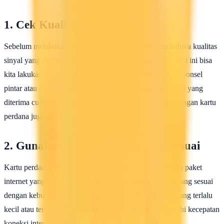
1. Cek Kualitas Sinyal
Sebelum melakukan akses ke internet, pastikan dulu bahwa kualitas
sinyal yang diterima di tempat kita berada cukup baik. Hal ini bisa
kita lakukan dengan cara mengecek kualitas sinyal pada ponsel
pintar atau modem yang kita gunakan. Jika kualitas sinyal yang
diterima cukup baik, maka kecepatan koneksi internet dengan kartu
perdana juga akan meningkat.
2. Gunakan Paket Internet yang Sesuai
Kartu perdana seluler biasanya memiliki berbagai pilihan paket
internet yang bisa kita gunakan. Pilihlah paket internet yang sesuai
dengan kebutuhan kita. Jangan memilih paket internet yang terlalu
kecil atau terlalu besar, karena hal ini akan mempengaruhi kecepatan
koneksi internet dengan kartu perdana.