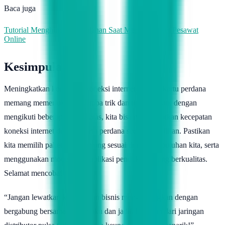
Baca juga
Tutorial Menghindari Kesalahan Saat Membeli Tiket Pesawat
Online
Kesimpulan
Meningkatkan kecepatan koneksi internet dengan kartu perdana
memang memerlukan beberapa trik dan tips. Namun, dengan
mengikuti beberapa tips di atas, kita bisa meningkatkan kecepatan
koneksi internet dengan kartu perdana secara signifikan. Pastikan
kita memilih paket internet yang sesuai dengan kebutuhan kita, serta
menggunakan modem dan aplikasi pendukung yang berkualitas.
Selamat mencoba!
“Jangan lewatkan kesempatan bisnis menguntungkan dengan
bergabung bersama Topindoku dan jadilah bagian dari jaringan