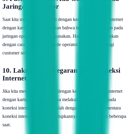
Jaringan Operator
Saat kita mengalami masalah dengan kecepatan koneksi internet
dengan kartu perdana, pastikan bahwa tidak ada gangguan pada
jaringan operator yang kita gunakan. Hal ini bisa kita lakukan
dengan cara mengecek website operator atau menghubungi
customer service operator.
10. Lakukan Penyegaran pada Koneksi
Internet
Jika kita mengalami masalah dengan kecepatan koneksi internet
dengan kartu perdana, kita bisa melakukan penyegaran pada
koneksi internet. Caranya adalah dengan mematikan sementara
koneksi internet, lalu menghidupkannya kembali setelah beberapa
saat.