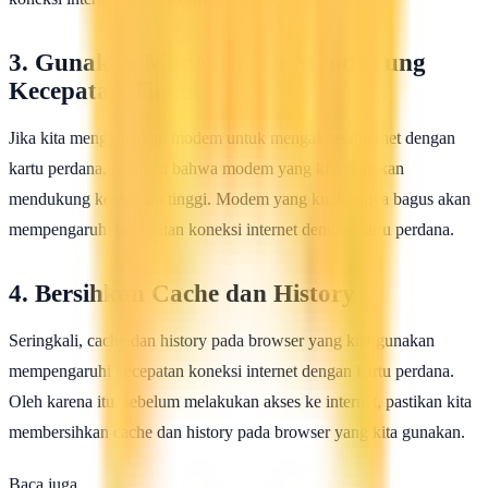
3. Gunakan Modem yang Mendukung
Kecepatan Tinggi
Jika kita menggunakan modem untuk mengakses internet dengan
kartu perdana, pastikan bahwa modem yang kita gunakan
mendukung kecepatan tinggi. Modem yang kualitasnya bagus akan
mempengaruhi kecepatan koneksi internet dengan kartu perdana.
4. Bersihkan Cache dan History
Seringkali, cache dan history pada browser yang kita gunakan
mempengaruhi kecepatan koneksi internet dengan kartu perdana.
Oleh karena itu, sebelum melakukan akses ke internet, pastikan kita
membersihkan cache dan history pada browser yang kita gunakan.
Baca juga