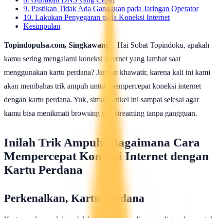
9. Pastikan Tidak Ada Gangguan pada Jaringan Operator
10. Lakukan Penyegaran pada Koneksi Internet
Kesimpulan
Topindopulsa.com, Singkawang
– Hai Sobat Topindoku, apakah
kamu sering mengalami koneksi internet yang lambat saat
menggunakan kartu perdana? Jangan khawatir, karena kali ini kami
akan membahas trik ampuh untuk mempercepat koneksi internet
dengan kartu perdana. Yuk, simak artikel ini sampai selesai agar
kamu bisa menikmati browsing dan streaming tanpa gangguan.
Inilah Trik Ampuh: Bagaimana Cara
Mempercepat Koneksi Internet dengan
Kartu Perdana
Perkenalkan, Kartu Perdana