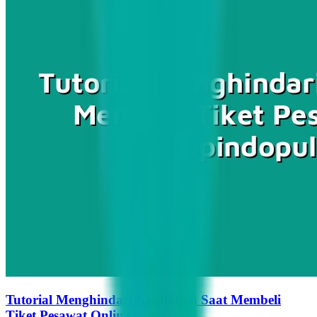
Tutorial Menghindari Kesalahan Saat Membeli
Tiket Pesawat Online