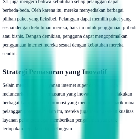
XL juga mengerti bahwa kebutuhan setiap pelanggan dapat
berbeda-beda. Oleh karena itu, mereka menyediakan berbagai
pilihan paket yang fleksibel. Pelanggan dapat memilih paket yang
sesuai dengan kebutuhan mereka, baik itu untuk penggunaan pribadi
atau bisnis. Dengan demikian, pengguna dapat mengoptimalkan
penggunaan internet mereka sesuai dengan kebutuhan mereka
sendiri.
Strategi Pemasaran yang Inovatif
Selain menghadirkan layanan internet super cepat, XL juga
meluncurkan strategi pemasaran yang inovatif. Mereka melakukan
berbagai kampanye dan promosi yang menarik untuk menarik minat
pelanggan potensial. Selain itu, mereka juga meningkatkan kualitas
layanan pelanggan agar memberikan pengalaman yang tak
terlupakan kepada setiap pelanggan.