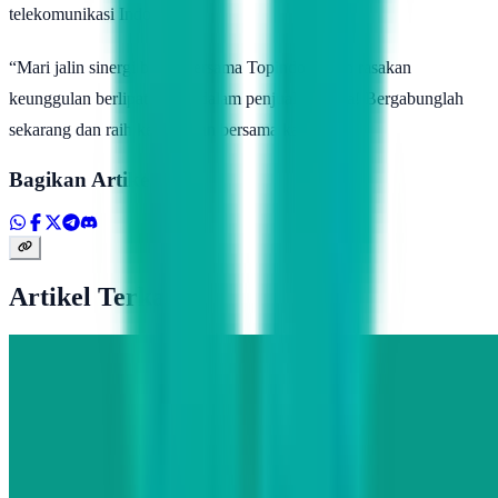
telekomunikasi Indonesia.
“Mari jalin sinergi bisnis bersama Topindoku dan rasakan
keunggulan berlipat ganda dalam penjualan pulsa! Bergabunglah
sekarang dan raih kesuksesan bersama kami!”
Bagikan Artikel
Artikel Terkait