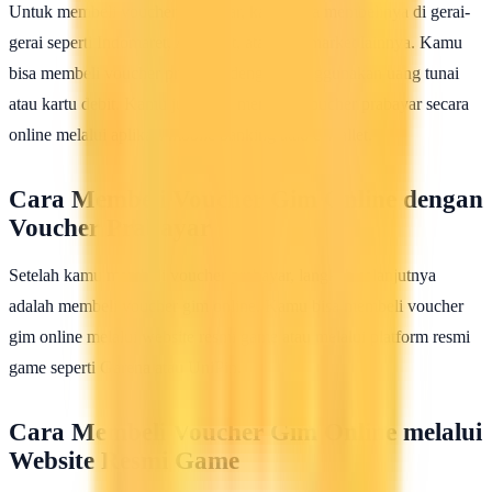
Untuk membeli voucher prabayar, kamu bisa membelinya di gerai-
gerai seperti Indomaret, Alfamart, atau minimarket lainnya. Kamu
bisa membeli voucher prabayar dengan menggunakan uang tunai
atau kartu debit. Kamu juga bisa membeli voucher prabayar secara
online melalui aplikasi mobile banking atau e-wallet.
Cara Membeli Voucher Gim Online dengan
Voucher Prabayar
Setelah kamu membeli voucher prabayar, langkah selanjutnya
adalah membeli voucher gim online. Kamu bisa membeli voucher
gim online melalui website resmi game atau melalui platform resmi
game seperti Garena atau UniPin.
Cara Membeli Voucher Gim Online melalui
Website Resmi Game