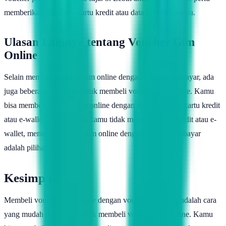
memberikan informasi kartu kredit atau data pribadi lainnya.
Ulasan Lainnya tentang Voucher Gim
Online
Selain membeli voucher gim online dengan voucher prabayar, ada
juga beberapa cara lain untuk membeli voucher gim online. Kamu
bisa membeli voucher gim online dengan menggunakan kartu kredit
atau e-wallet. Namun, jika kamu tidak memiliki kartu kredit atau e-
wallet, membeli voucher gim online dengan voucher prabayar
adalah pilihan yang tepat.
Kesimpulan
Membeli voucher gim online dengan voucher prabayar adalah cara
yang mudah dan aman untuk membeli voucher gim online. Kamu