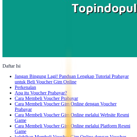
Daftar Isi
Jangan Bingung Lagi! Panduan Lengkap Tutorial Prabayar
untuk Beli Voucher Gim Online
Perkenalan
Apa itu Voucher Prabayar?
Cara Membeli Voucher Prabayar
Cara Membeli Voucher Gim Online dengan Voucher
Prabayar
Cara Membeli Voucher Gim Online melalui Website Resmi
Game
Cara Membeli Voucher Gim Online melalui Platform Resmi
Game
kelebihan Membeli Voucher Gim Online dengan Voucher