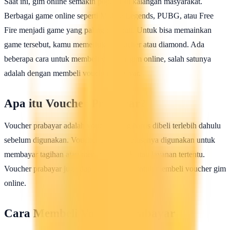
Saat ini, gim online semakin populer di kalangan masyarakat.
Berbagai game online seperti Mobile Legends, PUBG, atau Free
Fire menjadi game yang paling diminati. Untuk bisa memainkan
game tersebut, kamu memerlukan voucher atau diamond. Ada
beberapa cara untuk membeli voucher gim online, salah satunya
adalah dengan membeli voucher prabayar.
Apa itu Voucher Prabayar?
Voucher prabayar adalah voucher yang harus dibeli terlebih dahulu
sebelum digunakan. Voucher prabayar biasanya digunakan untuk
membayar tagihan atau membeli produk atau layanan tertentu.
Voucher prabayar juga dapat digunakan untuk membeli voucher gim
online.
Cara Membeli Voucher Prabayar