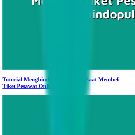
Tutorial Menghindari Kesalahan Saat Membeli
Tiket Pesawat Online