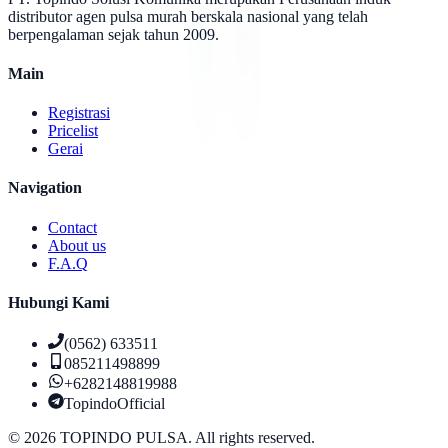
distributor agen pulsa murah berskala nasional yang telah
berpengalaman sejak tahun 2009.
Main
Registrasi
Pricelist
Gerai
Navigation
Contact
About us
F.A.Q
Hubungi Kami
(0562) 633511
085211498899
+6282148819988
TopindoOfficial
©
2026
TOPINDO PULSA. All rights reserved.