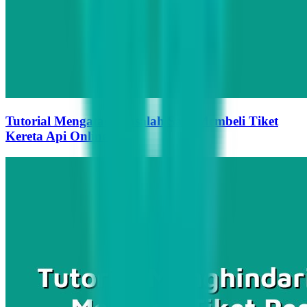
Tutorial Mengatasi Masalah Saat Membeli Tiket
Kereta Api Online