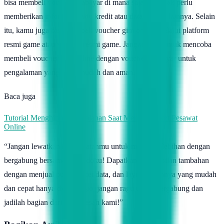
bisa membeli voucher prabayar di mana saja dan tidak perlu
memberikan informasi kartu kredit atau data pribadi lainnya. Selain
itu, kamu juga bisa membeli voucher gim online melalui platform
resmi game atau website resmi game. Jangan ragu untuk mencoba
membeli voucher gim online dengan voucher prabayar untuk
pengalaman yang lebih mudah dan aman.
Baca juga
Tutorial Menghindari Kesalahan Saat Membeli Tiket Pesawat
Online
“Jangan lewatkan kesempatanmu untuk meraih kelebihan dengan
bergabung bersama Topindoku! Dapatkan penghasilan tambahan
dengan menjual pulsa, paket data, dan layanan lainnya yang mudah
dan cepat hanya di sini. Ayo, jangan ragu untuk bergabung dan
jadilah bagian dari kesuksesan kami!”