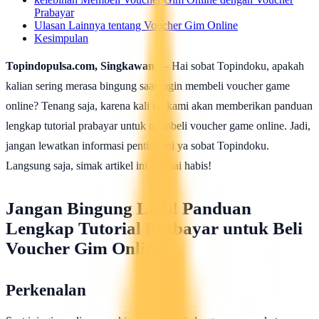
Prabayar
Ulasan Lainnya tentang Voucher Gim Online
Kesimpulan
Topindopulsa.com, Singkawang
– Hai sobat Topindoku, apakah
kalian sering merasa bingung saat ingin membeli voucher game
online? Tenang saja, karena kali ini kami akan memberikan panduan
lengkap tutorial prabayar untuk membeli voucher game online. Jadi,
jangan lewatkan informasi penting ini ya sobat Topindoku.
Langsung saja, simak artikel ini sampai habis!
Jangan Bingung Lagi! Panduan
Lengkap Tutorial Prabayar untuk Beli
Voucher Gim Online
Perkenalan