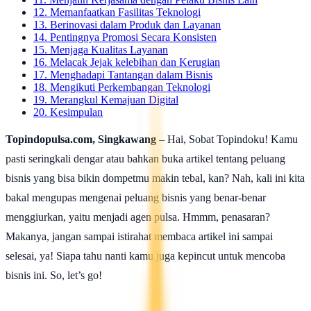
12. Memanfaatkan Fasilitas Teknologi
13. Berinovasi dalam Produk dan Layanan
14. Pentingnya Promosi Secara Konsisten
15. Menjaga Kualitas Layanan
16. Melacak Jejak kelebihan dan Kerugian
17. Menghadapi Tantangan dalam Bisnis
18. Mengikuti Perkembangan Teknologi
19. Merangkul Kemajuan Digital
20. Kesimpulan
Topindopulsa.com, Singkawang
– Hai, Sobat Topindoku! Kamu
pasti seringkali dengar atau bahkan buka artikel tentang peluang
bisnis yang bisa bikin dompetmu makin tebal, kan? Nah, kali ini kita
bakal mengupas mengenai peluang bisnis yang benar-benar
menggiurkan, yaitu menjadi agen pulsa. Hmmm, penasaran?
Makanya, jangan sampai istirahat membaca artikel ini sampai
selesai, ya! Siapa tahu nanti kamu juga kepincut untuk mencoba
bisnis ini. So, let’s go!