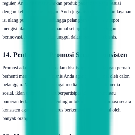
reguler, Anda bisa menawarkan produk paket data yang sesuai
dengan kebutuhan pelanggan. Anda juga bisa menyediakan layanan
isi ulang pulsa otomatis, sehingga pelanggan tidak perlu repot
mengisi ulang pulsa secara manual setiap bulannya. Dengan
berinovasi, Anda akan tetap unggul dalam persaingan bisnis.
14. Pentingnya Promosi Secara Konsisten
Promosi adalah hal penting dalam bisnis agen pulsa. Jangan pernah
berhenti mempromosikan bisnis Anda agar tetap dikenal oleh calon
pelanggan. Manfaatkan berbagai media promosi seperti media
sosial, iklan online, atau ikut berpartisipasi dalam event atau
pameran terkait teknologi. Penting untuk melakukan promosi secara
konsisten agar bisnis Anda terus berkembang dan dikenal oleh
banyak orang.