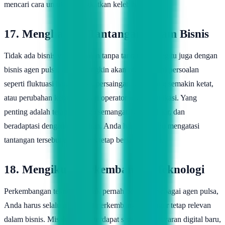
mencari cara untuk meningkatkan kelebihan.
17. Menghadapi Tantangan dalam Bisnis
Tidak ada bisnis yang berjalan tanpa tantangan. Begitu juga dengan
bisnis agen pulsa. Anda mungkin akan menghadapi persoalan
seperti fluktuasi harga pulsa, persaingan pasar yang semakin ketat,
atau perubahan kebijakan dari operator telekomunikasi. Yang
penting adalah tetap menjaga semangat, terus belajar, dan
beradaptasi dengan perubahan. Anda harus mampu mengatasi
tantangan tersebut agar bisnis tetap berjalan lancar.
18. Mengikuti Perkembangan Teknologi
Perkembangan teknologi tidak pernah berhenti. Sebagai agen pulsa,
Anda harus selalu mengikuti perkembangan ini agar tetap relevan
dalam bisnis. Misalnya, jika terdapat sistem pembayaran digital baru,