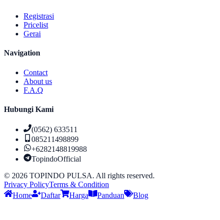
Registrasi
Pricelist
Gerai
Navigation
Contact
About us
F.A.Q
Hubungi Kami
(0562) 633511
085211498899
+6282148819988
TopindoOfficial
©
2026
TOPINDO PULSA. All rights reserved.
Privacy Policy
Terms & Condition
Home
Daftar
Harga
Panduan
Blog