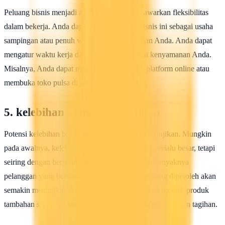
Peluang bisnis menjadi agen pulsa juga menawarkan fleksibilitas
dalam bekerja. Anda dapat menggerakkan bisnis ini sebagai usaha
sampingan atau penuh waktu sesuai kebutuhan Anda. Anda dapat
mengatur waktu kerja dan tempat kerja sesuai kenyamanan Anda.
Misalnya, Anda dapat menjual pulsa melalui platform online atau
membuka toko pulsa di area yang strategis.
5. kelebihan yang Menjanjikan
Potensi kelebihan bisnis agen pulsa sangat menjanjikan. Mungkin
pada awalnya, kelebihan yang didapatkan tidak terlalu besar, tetapi
seiring dengan berjalannya waktu dan semakin banyaknya
pelanggan yang berhasil Anda ajak, kelebihan yang diperoleh akan
semakin meningkat. Anda juga bisa menawarkan produk-produk
tambahan seperti paket data, token listrik, atau pembayaran tagihan.