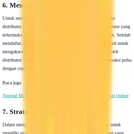
6. Mendaftar Sebagai Agen Pulsa
Untuk menjadi agen pulsa, Anda perlu mendaftarkan diri ke
distributor pulsa terpercaya. Pastikan Anda memilih distributor yang
terkemuka dan memiliki sistem yang tehubung dengan baik. Setelah
mendaftar, Anda akan mendapatkan username dan password untuk
mengakses platform online atau aplikasi yang disediakan oleh
distributor. Dengan demikian, Anda dapat melakukan transaksi pulsa
dengan cepat dan mudah.
Baca juga
Tutorial Mengatasi Masalah Saat Membeli Tiket Kereta Api Online
7. Strategi Pemasaran yang Efektif
Dalam menggerakkan bisnis sebagai agen pulsa, penting untuk
memiliki strategi pemasaran yang efektif. Beberapa strategi yang