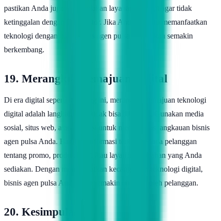
pastikan Anda juga menyediakan layanan tersebut agar tidak
ketinggalan dengan kompetitor. Jika Anda mampu memanfaatkan
teknologi dengan baik, bisnis agen pulsa Anda akan semakin
berkembang.
19. Merangkul Kemajuan Digital
Di era digital seperti sekarang ini, merangkul kemajuan teknologi
digital adalah langkah yang tidak bisa dihindari. Gunakan media
sosial, situs web, atau aplikasi untuk memperluas jangkauan bisnis
agen pulsa Anda. Bagikan informasi terkini kepada pelanggan
tentang promo, produk baru, atau layanan tambahan yang Anda
sediakan. Dengan memanfaatkan kecanggihan teknologi digital,
bisnis agen pulsa Anda akan semakin diminati oleh pelanggan.
20. Kesimpulan