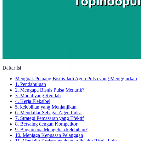
Daftar Isi
Menguak Peluang Bisnis Jadi Agen Pulsa yang Menggiurkan
1. Pendahuluan
2. Mengapa Bisnis Pulsa Menarik?
3. Modal yang Rendah
4. Kerja Fleksibel
5. kelebihan yang Menjanjikan
6. Mendaftar Sebagai Agen Pulsa
7. Strategi Pemasaran yang Efektif
8. Bersaing dengan Kompetitor
9. Bagaimana Mengelola kelebihan?
10. Menjaga Kepuasan Pelanggan
11. Menjalin Kerjasama dengan Pelaku Bisnis Lain