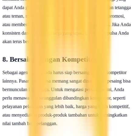
dapat Anda gunakan antara lain membuat jaringan dengan tetangga
atau teman, memanfaatkan media sosial sebagai sarana promosi,
atau memberikan diskon khusus kepada pelanggan setia. Jika Anda
konsisten dan memiliki strategi yang tepat, bisnis agen pulsa Anda
akan terus berkembang.
8. Bersaing dengan Kompetitor
Sebagai agen pulsa, Anda harus siap bersaing dengan kompetitor
lainnya. Pasar agen pulsa memang sangat dinamis dan pesaing bisa
bermunculan kapan saja. Untuk mengatasi persaingan ini, Anda
perlu menawarkan keunggulan dibandingkan kompetitor, seperti
pelayanan pelanggan yang lebih baik, harga yang lebih kompetitif,
atau menyediakan produk-produk tambahan untuk meningkatkan
nilai tambah bagi pelanggan.