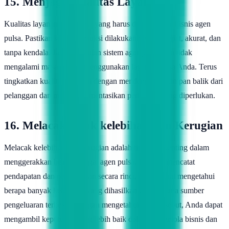
15. Menjaga Kualitas Layanan
Kualitas layanan adalah hal yang harus dijaga dalam bisnis agen
pulsa. Pastikan setiap transaksi dilakukan dengan cepat, akurat, dan
tanpa kendala. Jaga kestabilan sistem agar pelanggan tidak
mengalami masalah saat menggunakan layanan pulsa Anda. Terus
tingkatkan kualitas layanan dengan mendengarkan umpan balik dari
pelanggan dan mengimplementasikan perbaikan yang diperlukan.
16. Melacak Jejak kelebihan dan Kerugian
Melacak kelebihan dan kerugian adalah tindakan penting dalam
menggerakkan bisnis sebagai agen pulsa. Dengan mencatat
pendapatan dan pengeluaran secara rinci, Anda dapat mengetahui
berapa banyak kelebihan yang dihasilkan dan di mana sumber
pengeluaran terbesar. Dengan mengetahui data tersebut, Anda dapat
mengambil keputusan yang lebih baik dalam mengelola bisnis dan