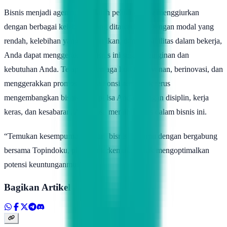
Bisnis menjadi agen pulsa adalah peluang yang menggiurkan
dengan berbagai kelebihan yang ditawarkan. Dengan modal yang
rendah, kelebihan yang menjanjikan, dan fleksibilitas dalam bekerja,
Anda dapat menggerakkan bisnis ini sesuai keinginan dan
kebutuhan Anda. Tetaplah menjaga kualitas layanan, berinovasi, dan
menggerakkan promosi secara konsisten untuk terus
mengembangkan bisnis agen pulsa Anda. Dengan disiplin, kerja
keras, dan kesabaran, Anda bisa meraih sukses dalam bisnis ini.
“Temukan kesempurnaan dalam bisnis pulsamu dengan bergabung
bersama Topindoku, platform terkemuka untuk mengoptimalkan
potensi keuntunganmu!”
Bagikan Artikel