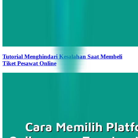
Tutorial Menghindari Kesalahan Saat Membeli
Tiket Pesawat Online