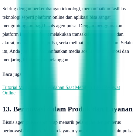
Seiring dengan perkembangan teknologi, memanfaatkan fasilitas
teknologi seperti platform online dan aplikasi bisa sangat
menguntungkan bagi bisnis agen pulsa. Dengan menggunakan
platform ini, Anda dapat melakukan transaksi dengan cepat dan
akurat, memantau stok pulsa, serta melihat laporan penjualan. Selain
itu, Anda juga bisa memanfaatkan media sosial untuk promosi dan
menjaring lebih banyak pelanggan.
Baca juga
Tutorial Menghindari Kesalahan Saat Membeli Tiket Pesawat
Online
13. Berinovasi dalam Produk dan Layanan
Bisnis agen pulsa dapat tetap menarik pelanggan dengan terus
berinovasi dalam produk dan layanan yang ditawarkan. Selain pulsa