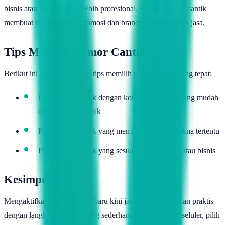
bisnis atau usaha terlihat lebih profesional. Ketiga, nomor cantik
membuat mudah dalam promosi dan branding produk atau jasa.
Tips Memilih Nomor Cantik
Berikut ini adalah beberapa tips memilih nomor cantik yang tepat:
Pilih nomor cantik dengan kombinasi angka yang mudah
diingat dan menarik
Pilih nomor cantik yang memiliki arti atau makna tertentu
Pilih nomor cantik yang sesuai dengan brand atau bisnis
Kesimpulan
Mengaktifkan nomor cantik baru kini jadi lebih mudah dan praktis
dengan langkah-langkah yang sederhana. Pilih operator seluler, pilih