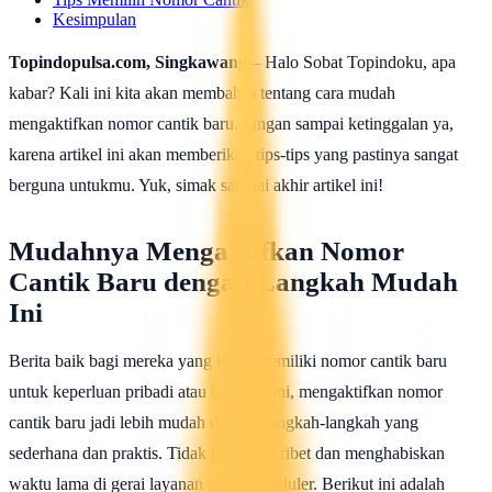
Kesimpulan
Topindopulsa.com, Singkawang
– Halo Sobat Topindoku, apa
kabar? Kali ini kita akan membahas tentang cara mudah
mengaktifkan nomor cantik baru. Jangan sampai ketinggalan ya,
karena artikel ini akan memberikan tips-tips yang pastinya sangat
berguna untukmu. Yuk, simak sampai akhir artikel ini!
Mudahnya Mengaktifkan Nomor
Cantik Baru dengan Langkah Mudah
Ini
Berita baik bagi mereka yang ingin memiliki nomor cantik baru
untuk keperluan pribadi atau bisnis. Kini, mengaktifkan nomor
cantik baru jadi lebih mudah dengan langkah-langkah yang
sederhana dan praktis. Tidak perlu lagi ribet dan menghabiskan
waktu lama di gerai layanan operator seluler. Berikut ini adalah