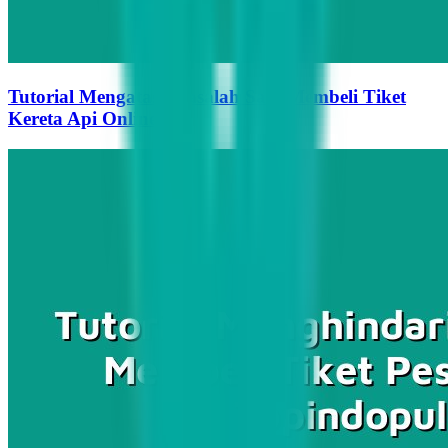
Tutorial Mengatasi Masalah Saat Membeli Tiket
Kereta Api Online