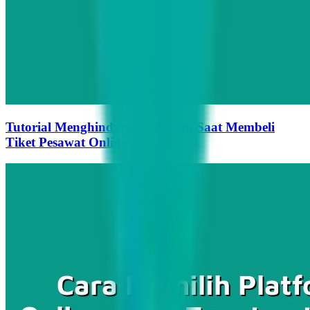
Tutorial Menghindari Kesalahan Saat Membeli
Tiket Pesawat Online