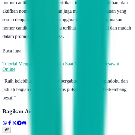
nomor cantik, daftar online, verifikasi identitas, bayar tagihan, dan
aktifkan nomor cantik. Pastikan juga memilih paket layanan yang
sesuai dengan kebutuhan dan anggaran. Dengan menggunakan
nomor cantik, bisnis atau usaha terlihat lebih profesional dan mudah
dalam promosi produk atau jasa.
Baca juga
Tutorial Menghindari Kesalahan Saat Membeli Tiket Pesawat
Online
“Raih kelebihan besar dengan bergabung bersama Topindoku dan
jadilah bagian dari revolusi bisnis pulsa yang sedang berkembang
pesat!”
Bagikan Artikel