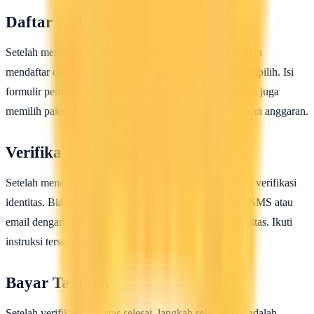
Daftar Online
Setelah memilih nomor cantik, langkah selanjutnya adalah
mendaftar online melalui website operator seluler yang dipilih. Isi
formulir pendaftaran dengan lengkap dan benar. Pastikan juga
memilih paket layanan yang sesuai dengan kebutuhan dan anggaran.
Verifikasi Identitas
Setelah mendaftar online, operator seluler akan meminta verifikasi
identitas. Biasanya, operator seluler akan mengirimkan SMS atau
email dengan instruksi untuk melakukan verifikasi identitas. Ikuti
instruksi tersebut dengan benar dan lengkap.
Bayar Tagihan
Setelah verifikasi identitas selesai, langkah selanjutnya adalah