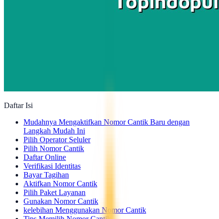
Daftar Isi
Mudahnya Mengaktifkan Nomor Cantik Baru dengan
Langkah Mudah Ini
Pilih Operator Seluler
Pilih Nomor Cantik
Daftar Online
Verifikasi Identitas
Bayar Tagihan
Aktifkan Nomor Cantik
Pilih Paket Layanan
Gunakan Nomor Cantik
kelebihan Menggunakan Nomor Cantik
Tips Memilih Nomor Cantik