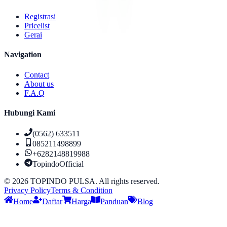
Registrasi
Pricelist
Gerai
Navigation
Contact
About us
F.A.Q
Hubungi Kami
(0562) 633511
085211498899
+6282148819988
TopindoOfficial
©
2026
TOPINDO PULSA. All rights reserved.
Privacy Policy
Terms & Condition
Home
Daftar
Harga
Panduan
Blog