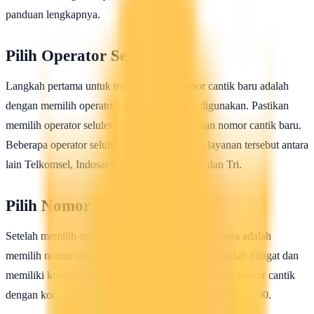
panduan lengkapnya.
Pilih Operator Seluler
Langkah pertama untuk mengaktifkan nomor cantik baru adalah
dengan memilih operator seluler yang ingin digunakan. Pastikan
memilih operator seluler yang memiliki layanan nomor cantik baru.
Beberapa operator seluler yang menyediakan layanan tersebut antara
lain Telkomsel, Indosat Ooredoo, XL Axiata, dan Tri.
Pilih Nomor Cantik
Setelah memilih operator seluler, langkah selanjutnya adalah
memilih nomor cantik. Pilih nomor cantik yang mudah diingat dan
memiliki kombinasi angka yang menarik. Misalnya, nomor cantik
dengan kombinasi angka 0812-123-456 atau 0856-789-000.