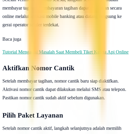
membayar tagihan. Pembayaran tagihan dapat dilakukan secara
online melalui aplikasi mobile banking atau datang langsung ke
gerai operator seluler terdekat.
Baca juga
Tutorial Mengatasi Masalah Saat Membeli Tiket Kereta Api Online
Aktifkan Nomor Cantik
Setelah membayar tagihan, nomor cantik baru siap diaktifkan.
Aktivasi nomor cantik dapat dilakukan melalui SMS atau telepon.
Pastikan nomor cantik sudah aktif sebelum digunakan.
Pilih Paket Layanan
Setelah nomor cantik aktif, langkah selanjutnya adalah memilih