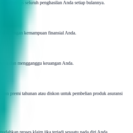
dan menguras seluruh penghasilan Anda setiap bulannya.
sesuai dengan kemampuan finansial Anda.
 tahunnya dan mengganggu keuangan Anda.
yaran premi tahunan atau diskon untuk pembelian produk asuransi
udahkan proses klaim jika terjadi sesuatu pada diri Anda.