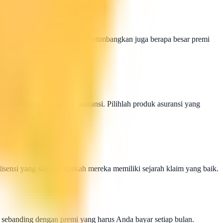
, atau asuransi kendaraan? Pertimbangkan juga berapa besar premi
laim dari setiap produk asuransi. Pilihlah produk asuransi yang
lisensi yang sah dan apakah mereka memiliki sejarah klaim yang baik.
 sebanding dengan premi yang harus Anda bayar setiap bulan.