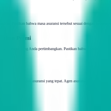
angkan. Pastikan bahwa masa asuransi tersebut sesuai dengan kebutuhan 
balian Premi
roduk asuransi yang Anda pertimbangkan. Pastikan bahwa Anda dapat 
da memilih produk asuransi yang tepat. Agen asuransi dapat memberi