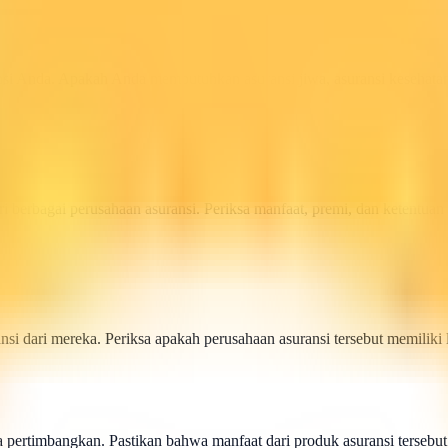
nsi Anda. Apakah Anda membutuhkan asuransi jiwa, asuransi kesehatan
berbagai perusahaan asuransi. Periksa manfaat, premi, dan ketentuan k
nsi dari mereka. Periksa apakah perusahaan asuransi tersebut memiliki 
 pertimbangkan. Pastikan bahwa manfaat dari produk asuransi tersebut