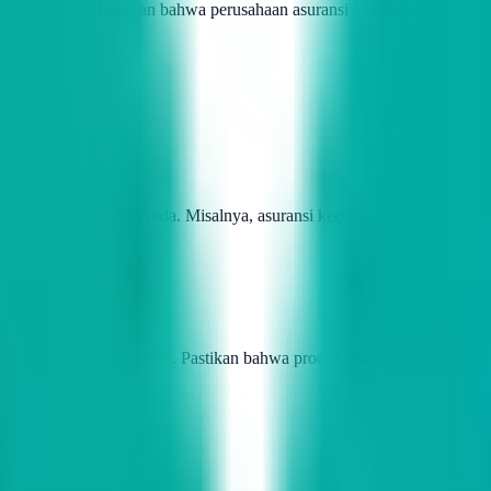
laim yang baik. Pastikan bahwa perusahaan asuransi tersebut memiliki 
a produk asuransi Anda. Misalnya, asuransi kecelakaan atau asuransi
i yang Anda pertimbangkan. Pastikan bahwa produk asuransi tersebut d
au