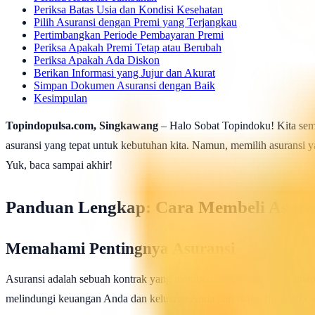
Periksa Batas Usia dan Kondisi Kesehatan
Pilih Asuransi dengan Premi yang Terjangkau
Pertimbangkan Periode Pembayaran Premi
Periksa Apakah Premi Tetap atau Berubah
Periksa Apakah Ada Diskon
Berikan Informasi yang Jujur dan Akurat
Simpan Dokumen Asuransi dengan Baik
Kesimpulan
Topindopulsa.com, Singkawang
– Halo Sobat Topindoku! Kita semua
asuransi yang tepat untuk kebutuhan kita. Namun, memilih asuransi y
Yuk, baca sampai akhir!
Panduan Lengkap: Cara Membeli Asura
Memahami Pentingnya Asuransi
Asuransi adalah sebuah kontrak yang memberikan perlindungan finansia
melindungi keuangan Anda dan keluarga Anda dari risiko finansial tak 