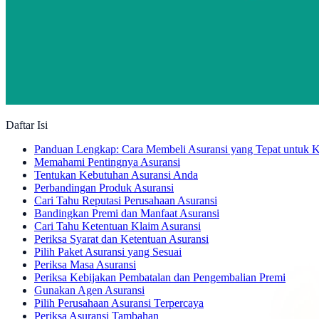
Daftar Isi
Panduan Lengkap: Cara Membeli Asuransi yang Tepat untuk 
Memahami Pentingnya Asuransi
Tentukan Kebutuhan Asuransi Anda
Perbandingan Produk Asuransi
Cari Tahu Reputasi Perusahaan Asuransi
Bandingkan Premi dan Manfaat Asuransi
Cari Tahu Ketentuan Klaim Asuransi
Periksa Syarat dan Ketentuan Asuransi
Pilih Paket Asuransi yang Sesuai
Periksa Masa Asuransi
Periksa Kebijakan Pembatalan dan Pengembalian Premi
Gunakan Agen Asuransi
Pilih Perusahaan Asuransi Terpercaya
Periksa Asuransi Tambahan