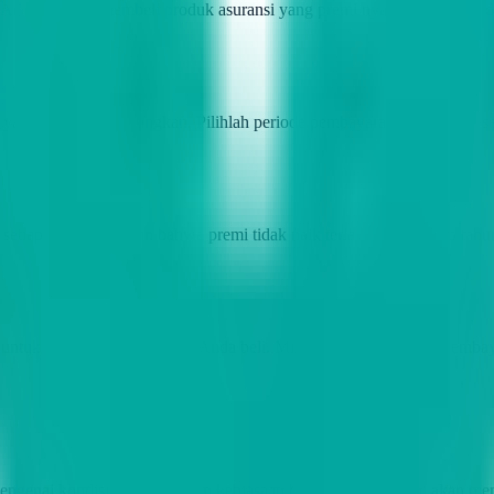
t Anda. Jangan membeli produk asuransi yang premi nya terlalu mahal 
i yang Anda pertimbangkan. Pilihlah periode pembayaran premi yang 
h setiap tahun. Pastikan bahwa premi tidak naik terlalu tinggi setiap
 untuk produk asuransi yang Anda beli. Misalnya, diskon untuk pemba
engenai kondisi kesehatan dan kebiasaan hidup Anda. Hal ini akan mem