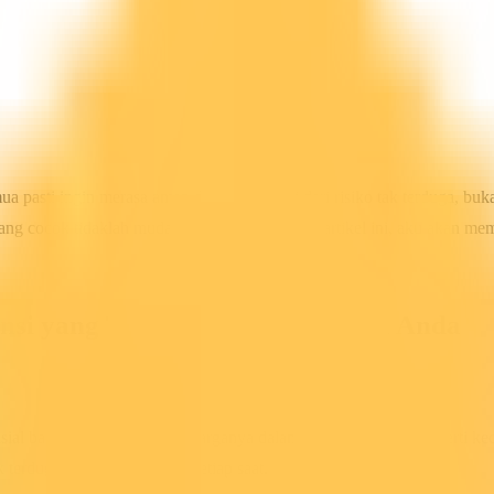
 pasti ingin merasa aman dan terlindungi dari risiko tak terduga, bu
ang cocok tidaklah mudah. Oleh karena itu, di artikel ini, aku akan m
nsi yang Tepat untuk Kebutuhan Anda
l bagi seseorang atau keluarganya dalam keadaan tertentu seperti kece
terduga yang dapat terjadi setiap saat.