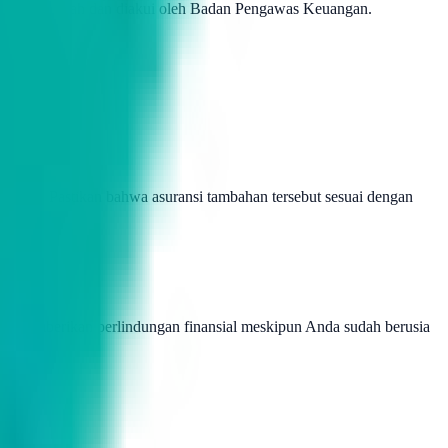
lisensi yang sah dan diakui oleh Badan Pengawas Keuangan.
 rumah. Pastikan bahwa asuransi tambahan tersebut sesuai dengan
apat memberikan perlindungan finansial meskipun Anda sudah berusia