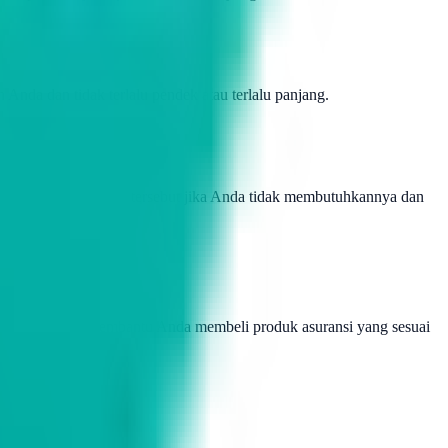
Anda dan tidak terlalu pendek atau terlalu panjang.
membatalkan asuransi tersebut jika Anda tidak membutuhkannya dan
kan saran dan membantu Anda membeli produk asuransi yang sesuai