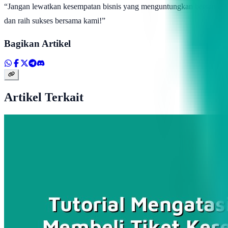
“Jangan lewatkan kesempatan bisnis yang menguntungkan bersama Top
dan raih sukses bersama kami!”
Bagikan Artikel
Artikel Terkait