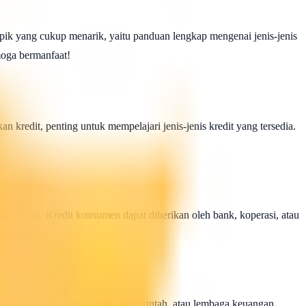
pik yang cukup menarik, yaitu panduan lengkap mengenai jenis-jenis
emoga bermanfaat!
redit, penting untuk mempelajari jenis-jenis kredit yang tersedia.
k liburan. Kredit konsumen dapat diberikan oleh bank, koperasi, atau
 tinggi.
n dapat diberikan oleh bank, pemerintah, atau lembaga keuangan