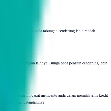
tabungan anda. Bunga pada tabungan cenderung lebih rendah
atau lembaga keuangan lainnya. Bunga pada pensiun cenderung lebih
it yang tersedia ini dapat membantu anda dalam memilih jenis kredit
it sebelum menandatanganinya.