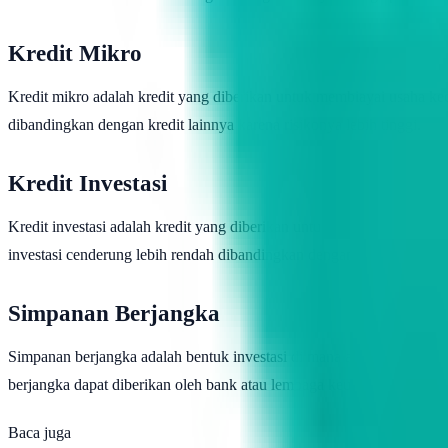
Kredit Mikro
Kredit mikro adalah kredit yang diberikan untuk membiayai usaha kec
dibandingkan dengan kredit lainnya karena risikonya lebih tinggi.
Kredit Investasi
Kredit investasi adalah kredit yang diberikan untuk membiayai invest
investasi cenderung lebih rendah dibandingkan dengan kredit konsume
Simpanan Berjangka
Simpanan berjangka adalah bentuk investasi di mana anda menyetor u
berjangka dapat diberikan oleh bank atau lembaga keuangan lainnya.
Baca juga