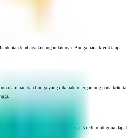
h bank atau lembaga keuangan lainnya. Bunga pada kredit tanpa
tanpa jaminan dan bunga yang dikenakan tergantung pada kriteria
nggi.
tuk memenuhi kebutuhan mendesak lainnya. Kredit multiguna dapat
karena risikonya lebih tinggi.