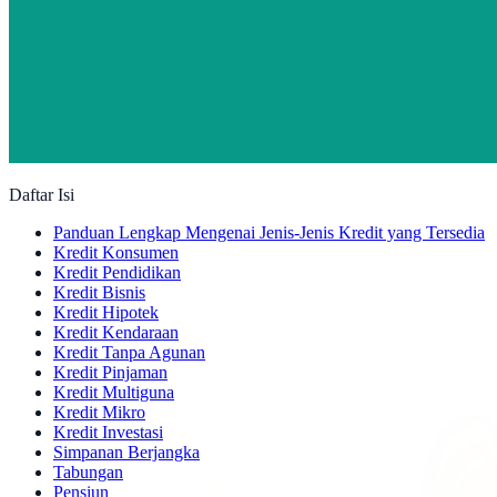
Daftar Isi
Panduan Lengkap Mengenai Jenis-Jenis Kredit yang Tersedia
Kredit Konsumen
Kredit Pendidikan
Kredit Bisnis
Kredit Hipotek
Kredit Kendaraan
Kredit Tanpa Agunan
Kredit Pinjaman
Kredit Multiguna
Kredit Mikro
Kredit Investasi
Simpanan Berjangka
Tabungan
Pensiun