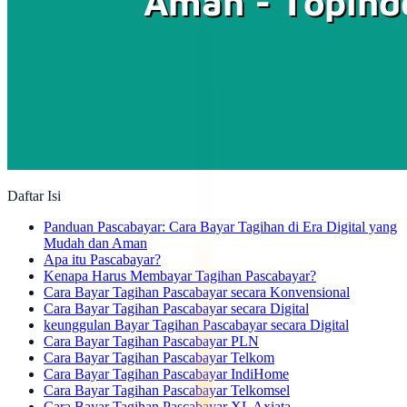
Daftar Isi
Panduan Pascabayar: Cara Bayar Tagihan di Era Digital yang
Mudah dan Aman
Apa itu Pascabayar?
Kenapa Harus Membayar Tagihan Pascabayar?
Cara Bayar Tagihan Pascabayar secara Konvensional
Cara Bayar Tagihan Pascabayar secara Digital
keunggulan Bayar Tagihan Pascabayar secara Digital
Cara Bayar Tagihan Pascabayar PLN
Cara Bayar Tagihan Pascabayar Telkom
Cara Bayar Tagihan Pascabayar IndiHome
Cara Bayar Tagihan Pascabayar Telkomsel
Cara Bayar Tagihan Pascabayar XL Axiata