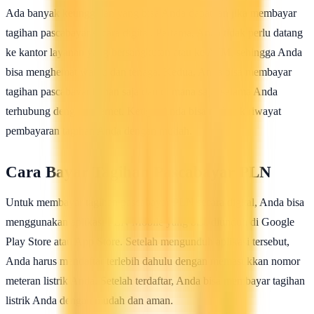
Ada banyak keunggulan yang bisa Anda dapatkan jika membayar
tagihan pascabayar secara digital. Pertama, Anda tidak perlu datang
ke kantor layanan yang bersangkutan atau ke ATM, sehingga Anda
bisa menghemat waktu dan tenaga. Kedua, Anda bisa membayar
tagihan pascabayar kapan saja dan di mana saja, selama Anda
terhubung dengan internet. Ketiga, Anda bisa melacak riwayat
pembayaran tagihan Anda dengan mudah.
Cara Bayar Tagihan Pascabayar PLN
Untuk membayar tagihan pascabayar PLN secara digital, Anda bisa
menggunakan aplikasi PLN Mobile yang bisa diunduh di Google
Play Store atau App Store. Setelah mengunduh aplikasi tersebut,
Anda harus mendaftar terlebih dahulu dengan memasukkan nomor
meteran listrik Anda. Setelah terdaftar, Anda bisa membayar tagihan
listrik Anda dengan mudah dan aman.