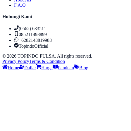
F.A.Q
Hubungi Kami
(0562) 633511
085211498899
+6282148819988
TopindoOfficial
©
2026
TOPINDO PULSA. All rights reserved.
Privacy Policy
Terms & Condition
Home
Daftar
Harga
Panduan
Blog