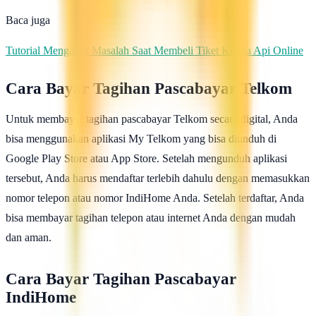
Baca juga
Tutorial Mengatasi Masalah Saat Membeli Tiket Kereta Api Online
Cara Bayar Tagihan Pascabayar Telkom
Untuk membayar tagihan pascabayar Telkom secara digital, Anda
bisa menggunakan aplikasi My Telkom yang bisa diunduh di
Google Play Store atau App Store. Setelah mengunduh aplikasi
tersebut, Anda harus mendaftar terlebih dahulu dengan memasukkan
nomor telepon atau nomor IndiHome Anda. Setelah terdaftar, Anda
bisa membayar tagihan telepon atau internet Anda dengan mudah
dan aman.
Cara Bayar Tagihan Pascabayar
IndiHome