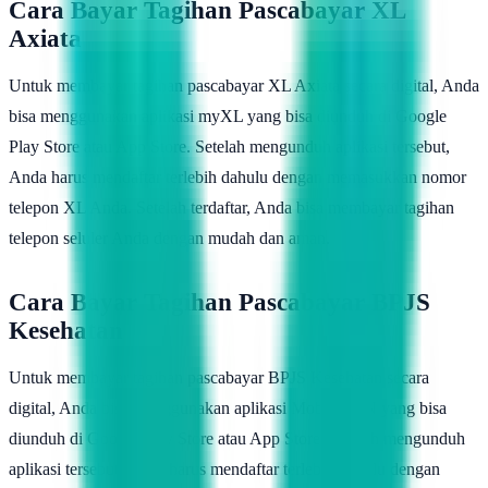
Cara Bayar Tagihan Pascabayar XL
Axiata
Untuk membayar tagihan pascabayar XL Axiata secara digital, Anda
bisa menggunakan aplikasi myXL yang bisa diunduh di Google
Play Store atau App Store. Setelah mengunduh aplikasi tersebut,
Anda harus mendaftar terlebih dahulu dengan memasukkan nomor
telepon XL Anda. Setelah terdaftar, Anda bisa membayar tagihan
telepon seluler Anda dengan mudah dan aman.
Cara Bayar Tagihan Pascabayar BPJS
Kesehatan
Untuk membayar tagihan pascabayar BPJS Kesehatan secara
digital, Anda bisa menggunakan aplikasi Mobile JKN yang bisa
diunduh di Google Play Store atau App Store. Setelah mengunduh
aplikasi tersebut, Anda harus mendaftar terlebih dahulu dengan