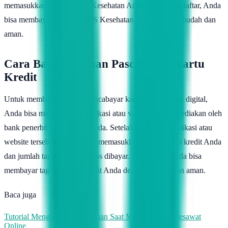
memasukkan nomor BPJS Kesehatan Anda. Setelah terdaftar, Anda
bisa membayar tagihan BPJS Kesehatan Anda dengan mudah dan
aman.
Cara Bayar Tagihan Pascabayar Kartu
Kredit
Untuk membayar tagihan pascabayar kartu kredit secara digital,
Anda bisa menggunakan aplikasi atau website yang disediakan oleh
bank penerbit kartu kredit Anda. Setelah mengakses aplikasi atau
website tersebut, Anda harus memasukkan nomor kartu kredit Anda
dan jumlah tagihan yang harus dibayar. Setelah itu, Anda bisa
membayar tagihan kartu kredit Anda dengan mudah dan aman.
Baca juga
Tutorial Menghindari Kesalahan Saat Membeli Tiket Pesawat
Online