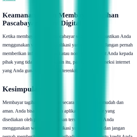
Keamanan dalam Membayar Tagihan
Pascabayar secara Digital
Ketika membayar tagihan pascabayar secara digital, pastikan Anda
menggunakan website atau aplikasi yang terpercaya. Jangan pernah
memberikan informasi pribadi atau nomor kartu kredit Anda kepada
pihak yang tidak dikenal. Selain itu, pastikan juga koneksi internet
yang Anda gunakan aman dan terenkripsi.
Kesimpulan
Membayar tagihan pascabayar secara digital sangat mudah dan
aman. Anda bisa menggunakan aplikasi atau website yang
disediakan oleh penyedia layanan tersebut. Pastikan Anda
menggunakan website atau aplikasi yang terpercaya dan jangan
pernah memberikan informasi pribadi atau nomor kartu kredit Anda