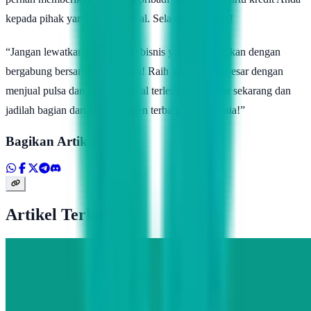
kepada pihak yang tidak dikenal. Selamat mencoba!
“Jangan lewatkan kesempatan bisnis yang menjanjikan dengan
bergabung bersama Topindoku! Raih keunggulan besar dengan
menjual pulsa dan produk digital terlengkap. Daftar sekarang dan
jadilah bagian dari jaringan agen terbaik di Indonesia!”
Bagikan Artikel
Artikel Terkait