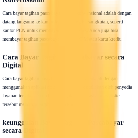
Cara bayar tagihan pascabayar secara konvensional adalah dengan
datang langsung ke kantor layanan yang bersangkutan, seperti
kantor PLN untuk membayar tagihan listrik. Anda juga bisa
membayar tagihan pascabayar melalui ATM atau kartu kredit.
Cara Bayar Tagihan Pascabayar secara
Digital
Cara bayar tagihan pascabayar secara digital adalah dengan
menggunakan aplikasi atau website yang disediakan oleh penyedia
layanan tersebut. Anda bisa mengakses aplikasi atau website
tersebut melalui smartphone atau komputer.
keunggulan Bayar Tagihan Pascabayar
secara Digital