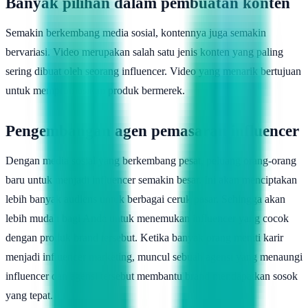
Banyak pilihan dalam pembuatan konten
Semakin berkembang media sosial, kontennya juga semakin
bervariasi. Video merupakan salah satu jenis konten yang paling
sering dibuat oleh seorang influencer. Video yang menarik bertujuan
untuk mempromosikan produk bermerek.
Pengembangan agen pemasaran influencer
Dengan media sosial yang berkembang pesat, peluang orang-orang
baru untuk menjadi influencer semakin besar. Ini akan menciptakan
lebih banyak audiens untuk berbagai ceruk pasar. Sehingga akan
lebih mudah bagi Anda untuk menemukan influencer yang cocok
dengan produk brand tersebut. Ketika banyak orang meniti karir
menjadi influencer marketing, muncul sebuah agensi yang menaungi
influencer dan agensi tersebut membantu brand mendapatkan sosok
yang tepat.