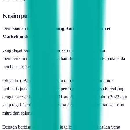
Kesimpulan
Demikianlah tulisan soal
peluang Karir untuk Influencer
Marketing di tahun 2023
yang dapat kami persembahkan kali ini dan semoga bisa
memberikan manfaat dan tambahan ilmu pengetahuan kepada pada
pembaca artikel ini.
Oh ya bro, Barangkali Anda atau teman anda berminat untuk
berbisnis jualan pulsa dan loket pembayaran online bisa bergabung
dengan server kami,
TOPINDO
sudah berdiri sejak tahun 2023 dan
tetap tegak berdiri hingga sekarang dan telah melayani ratusan ribu
mitra dari seluruh Indonesia.
Dengan berbisnis pulsa, Kamu juga bisa dapat penghasilan yang