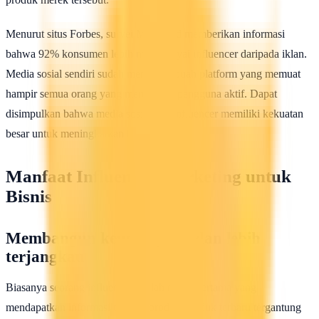
Menurut situs Forbes, survei MuseFind memberikan informasi
bahwa 92% konsumen lebih memercayai influencer daripada iklan.
Media sosial sendiri sudah menjadi sebuah platform yang memuat
hampir semua orang yang merupakan pengguna aktif. Dapat
disimpulkan bahwa media sosial dan influencer memiliki kekuatan
besar untuk meningkatkan bisnis Anda.
Manfaat Influencer Marketing untuk
Bisnis
Membangun kepercayaan dan lebih
terjangkau
Biasanya seorang influencer adalah orang pertama yang
mendapatkan informasi tentang produk-produk terbaru tergantung