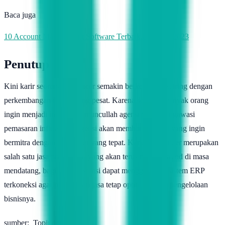
Baca juga
10 Account Management Software Terbaik di Tahun 2023
Penutup
Kini karir seorang influencer semakin berkembang seiring dengan
perkembangan digital yang pesat. Karena semakin banyak orang
ingin menjadi influencer, muncullah agensi yang mengawasi
pemasaran influencer. Agensi akan membantu brand yang ingin
bermitra dengan influencer yang tepat. Karier influencer merupakan
salah satu jasa profesional yang akan terus menjadi trend di masa
mendatang, bagi suatu instansi dapat menggunakan sistem ERP
terkoneksi agar perusahaan jasa tetap optimal dalam pengelolaan
bisnisnya.
sumber: Topindopulsa