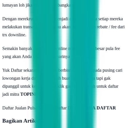
lumayan loh jika mau mengembangkannya.
Dengan merekrut orang lain menjadi downline maka setiap mereka
melakukan transaksi maka kamu akan mendapatkan rebate / fee dari
trx downline.
Semakin banyak transaksi downline maka semakin besar pula fee
yang akan Anda terima setiap harinya
Yuk Daftar sekarang aja untuk berbisnis pulsa daripada pusing cari
lowongan kerja dan sudah susah buat lamaran kerja tapi gak
dipanggil untuk kerja. Silakan klik gambar dibawah untuk daftar
jadi mitra
TOPINDO
Daftar Jualan Pulsa Silahkan Daftar Disini :
CARA DAFTAR
Bagikan Artikel