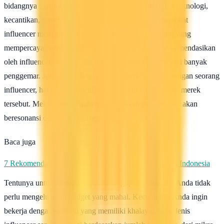
bidangnya masing-masing. Bidang tersebut terdiri dari teknologi,
kecantikan, travel, dan lain-lain. Hal ini tentunya membuat
influencer menjadi trendsetter, sehingga banyak orang yang
mempercayai sebuah produk branded jika sudah direkomendasikan
oleh influencer. Apalagi jika influencer tersebut memiliki banyak
penggemar. Jadi, ketika sebuah merek berkolaborasi dengan seorang
influencer, hal itu memunculkan perspektif baru tentang merek
tersebut. Melihat idola Anda menggunakan produk pasti akan
beresonansi dengan konsumen.
Baca juga
7 Rekomendasi Pengirim WhatsApp Massal Terbaik di Indonesia
Tentunya untuk menggerakkan strategi pemasaran ini, Anda tidak
perlu mengeluarkan budget yang mahal. Kecuali jika Anda ingin
bekerja dengan selebriti yang memiliki khalayak luas. Jenis