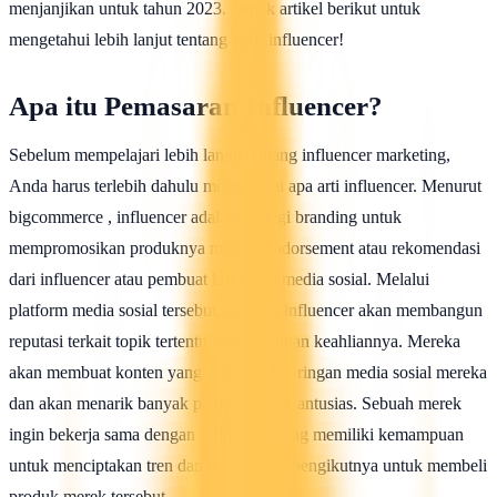
menjanjikan untuk tahun 2023. Simak artikel berikut untuk
mengetahui lebih lanjut tentang karir influencer!
Apa itu Pemasaran Influencer?
Sebelum mempelajari lebih lanjut tentang influencer marketing,
Anda harus terlebih dahulu mengetahui apa arti influencer. Menurut
bigcommerce , influencer adalah strategi branding untuk
mempromosikan produknya melalui endorsement atau rekomendasi
dari influencer atau pembuat konten di media sosial. Melalui
platform media sosial tersebut, seorang influencer akan membangun
reputasi terkait topik tertentu sesuai dengan keahliannya. Mereka
akan membuat konten yang menarik di jaringan media sosial mereka
dan akan menarik banyak pengikut yang antusias. Sebuah merek
ingin bekerja sama dengan influencer yang memiliki kemampuan
untuk menciptakan tren dan mendorong pengikutnya untuk membeli
produk merek tersebut.