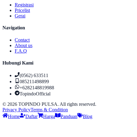
Registrasi
Pricelist
Gerai
Navigation
Contact
About us
F.A.Q
Hubungi Kami
(0562) 633511
085211498899
+6282148819988
TopindoOfficial
©
2026
TOPINDO PULSA. All rights reserved.
Privacy Policy
Terms & Condition
Home
Daftar
Harga
Panduan
Blog