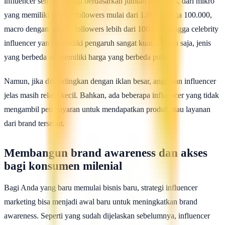
influencer sendiri terbagi berdasarkan jumlah followers, dari mikro
yang memiliki jumlah followers mulai dari 1.000 hingga 100.000,
macro dengan jumlah followers lebih dari 100.000, hingga celebrity
influencer yang memiliki pengaruh sangat kuat. . Tentu saja, jenis
yang berbeda ini memiliki harga yang berbeda pula.
Namun, jika dibandingkan dengan iklan besar, anggaran influencer
jelas masih relatif kecil. Bahkan, ada beberapa influencer yang tidak
mengambil pembayaran untuk mendapatkan produk atau layanan
dari brand tersebut.
Membangun brand awareness dan akses
bagi konsumen milenial
Bagi Anda yang baru memulai bisnis baru, strategi influencer
marketing bisa menjadi awal baru untuk meningkatkan brand
awareness. Seperti yang sudah dijelaskan sebelumnya, influencer