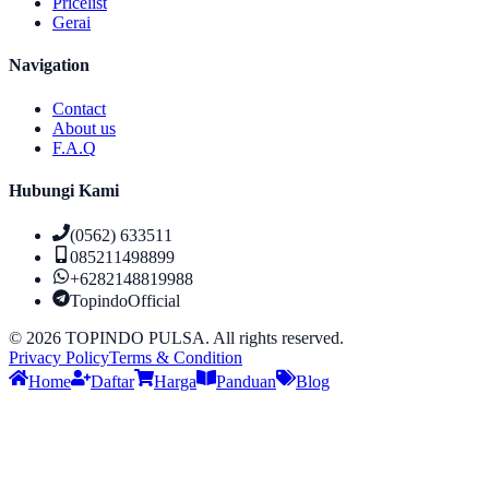
Pricelist
Gerai
Navigation
Contact
About us
F.A.Q
Hubungi Kami
(0562) 633511
085211498899
+6282148819988
TopindoOfficial
©
2026
TOPINDO PULSA. All rights reserved.
Privacy Policy
Terms & Condition
Home
Daftar
Harga
Panduan
Blog