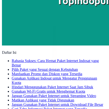
Daftar Isi
Rahasia Sukses: Cara Hemat Paket Internet Indosat yang
Benar
Pilih Paket yang Sesuai dengan Kebutuhan
Manfaatkan Promo dan Diskon yang Tersedia
Gunakan Aplikasi Indosat untuk Mengatur Penggunaan
Kuota
Hindari Menggunakan Paket Internet Saat Jam Sibuk
Gunakan Wi-Fi Gratis untuk Menghemat Kuota
Jangan Gunakan Paket Internet untuk Streaming Video
Matikan Aplikasi yang Tidak Digunakan
Jangan Gunakan Paket Internet untuk Download File Besar
Cari Tahu Informasi Paket Internet yang Tersedia