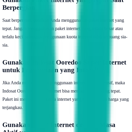
Berpergian
Saat berpergian, pastikan Anda menggunakan paket internet yang
tepat. Jangan menggunakan paket internet yang terlalu besar atau
terlalu kecil sehingga penggunaan kuota internet tidak terbuang sia-
sia.
Gunakan Indosat Ooredoo Super Internet
untuk Penggunaan yang Intensif
Jika Anda membutuhkan penggunaan internet yang intensif, maka
Indosat Ooredoo Super Internet bisa menjadi pilihan yang tepat.
Paket ini menyediakan kuota internet yang besar dengan harga yang
terjangkau.
Gunakan Paket Internet dengan Masa