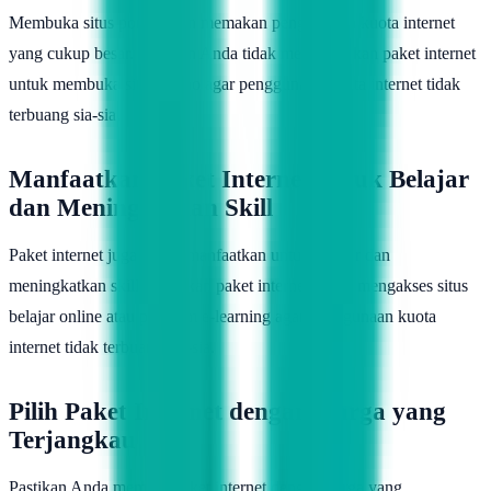
Membuka situs porno akan memakan penggunaan kuota internet
yang cukup besar. Pastikan Anda tidak menggunakan paket internet
untuk membuka situs porno agar penggunaan kuota internet tidak
terbuang sia-sia.
Manfaatkan Paket Internet untuk Belajar
dan Meningkatkan Skill
Paket internet juga bisa dimanfaatkan untuk belajar dan
meningkatkan skill. Gunakan paket internet untuk mengakses situs
belajar online atau platform e-learning agar penggunaan kuota
internet tidak terbuang sia-sia.
Pilih Paket Internet dengan Harga yang
Terjangkau
Pastikan Anda memilih paket internet dengan harga yang