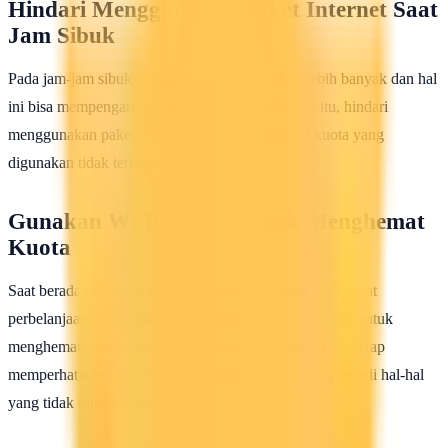
Hindari Menggunakan Paket Internet Saat
Jam Sibuk
Pada jam-jam sibuk, penggunaan internet akan lebih banyak dan hal
ini bisa mempengaruhi kualitas sinyal. Maka dari itu, hindari
menggunakan paket internet saat jam sibuk agar kuota yang
digunakan tidak terbuang sia-sia.
Gunakan Wi-Fi Gratis untuk Menghemat
Kuota
Saat berada di tempat-tempat umum seperti kafe atau pusat
perbelanjaan, manfaatkan Wi-Fi gratis yang disediakan untuk
menghemat penggunaan kuota internet. Pastikan Anda tetap
memperhatikan keamanan jaringan Wi-Fi agar tidak terjadi hal-hal
yang tidak diinginkan.