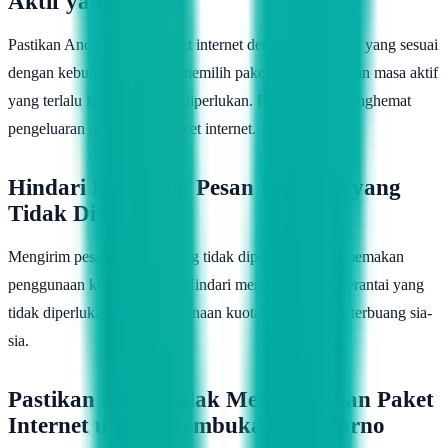
Aktif yang Sesuai
Pastikan Anda memilih paket internet dengan masa aktif yang sesuai
dengan kebutuhan. Jangan memilih paket internet dengan masa aktif
yang terlalu lama jika tidak diperlukan. Hal ini akan menghemat
pengeluaran Anda untuk paket internet.
Hindari Mengirim Pesan Berantai yang
Tidak Diperlukan
Mengirim pesan berantai yang tidak diperlukan akan memakan
penggunaan kuota internet. Hindari mengirim pesan berantai yang
tidak diperlukan agar penggunaan kuota internet tidak terbuang sia-
sia.
Pastikan Anda Tidak Menggunakan Paket
Internet untuk Membuka Situs Porno