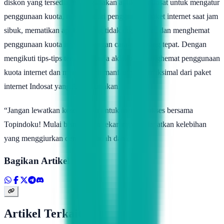
diskon yang tersedia, menggunakan aplikasi Indosat untuk mengatur
penggunaan kuota, menghindari penggunaan paket internet saat jam
sibuk, mematikan aplikasi yang tidak digunakan, dan menghemat
penggunaan kuota internet dengan cara-cara yang tepat. Dengan
mengikuti tips-tips tersebut, Anda akan bisa menghemat penggunaan
kuota internet dan memperoleh manfaat yang maksimal dari paket
internet Indosat yang Anda gunakan.
“Jangan lewatkan kesempatan untuk meraih sukses bersama
Topindoku! Mulai bisnis pulsa sekarang dan dapatkan kelebihan
yang menggiurkan dengan mudah dan cepat!”
Bagikan Artikel
Artikel Terkait