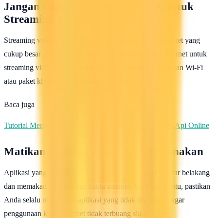
Jangan Gunakan Paket Internet untuk
Streaming Video
Streaming video membutuhkan penggunaan kuota internet yang
cukup besar. Oleh karena itu, jangan gunakan paket internet untuk
streaming video jika tidak diperlukan. Sebaiknya, gunakan Wi-Fi
atau paket khusus untuk streaming video.
Baca juga
Tutorial Mengatasi Masalah Saat Membeli Tiket Kereta Api Online
Matikan Aplikasi yang Tidak Digunakan
Aplikasi yang tidak digunakan akan tetap berjalan di latar belakang
dan memakan penggunaan kuota internet. Oleh karena itu, pastikan
Anda selalu mematikan aplikasi yang tidak digunakan agar
penggunaan kuota internet tidak terbuang sia-sia.