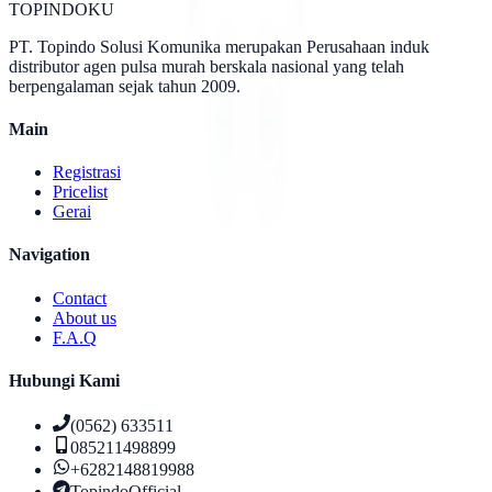
TOPINDOKU
PT. Topindo Solusi Komunika merupakan Perusahaan induk
distributor agen pulsa murah berskala nasional yang telah
berpengalaman sejak tahun 2009.
Main
Registrasi
Pricelist
Gerai
Navigation
Contact
About us
F.A.Q
Hubungi Kami
(0562) 633511
085211498899
+6282148819988
TopindoOfficial