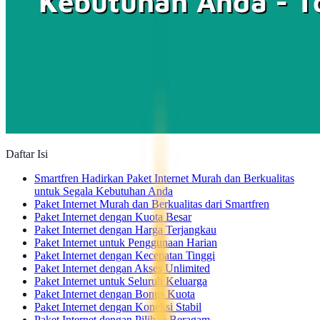
Daftar Isi
Smartfren Hadirkan Paket Internet Murah dan Berkualitas
untuk Segala Kebutuhan Anda
Paket Internet Murah dan Berkualitas dari Smartfren
Paket Internet dengan Kuota Besar
Paket Internet dengan Harga Terjangkau
Paket Internet untuk Penggunaan Harian
Paket Internet dengan Kecepatan Tinggi
Paket Internet dengan Akses Unlimited
Paket Internet untuk Seluruh Keluarga
Paket Internet dengan Bonus Kuota
Paket Internet dengan Koneksi Stabil
Paket Internet dengan Pilihan Beragam