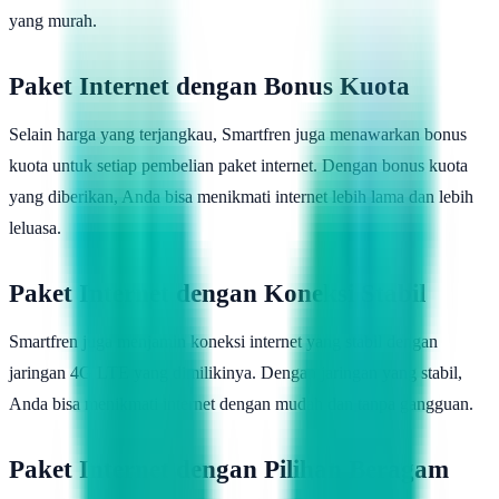
yang murah.
Paket Internet dengan Bonus Kuota
Selain harga yang terjangkau, Smartfren juga menawarkan bonus
kuota untuk setiap pembelian paket internet. Dengan bonus kuota
yang diberikan, Anda bisa menikmati internet lebih lama dan lebih
leluasa.
Paket Internet dengan Koneksi Stabil
Smartfren juga menjamin koneksi internet yang stabil dengan
jaringan 4G LTE yang dimilikinya. Dengan jaringan yang stabil,
Anda bisa menikmati internet dengan mudah dan tanpa gangguan.
Paket Internet dengan Pilihan Beragam