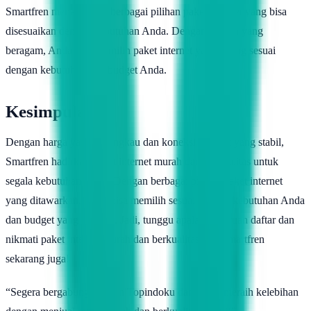
Smartfren menawarkan berbagai pilihan paket internet yang bisa
disesuaikan dengan kebutuhan Anda. Dengan pilihan yang
beragam, Anda bisa memilih paket internet yang paling sesuai
dengan kebutuhan dan budget Anda.
Kesimpulan
Dengan harga yang terjangkau dan koneksi internet yang stabil,
Smartfren hadirkan paket internet murah dan berkualitas untuk
segala kebutuhan Anda. Dengan berbagai pilihan paket internet
yang ditawarkan, Anda bisa memilih sesuai dengan kebutuhan Anda
dan budget yang dimiliki. Jadi, tunggu apalagi? Buruan daftar dan
nikmati paket internet murah dan berkualitas dari Smartfren
sekarang juga!
“Segera bergabung dengan Topindoku dan mulai meraih kelebihan