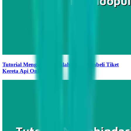
Tutorial Mengatasi Masalah Saat Membeli Tiket
Kereta Api Online