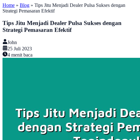
Home
»
Blog
»
Tips Jitu Menjadi Dealer Pulsa Sukses dengan
Strategi Pemasaran Efektif
Tips Jitu Menjadi Dealer Pulsa Sukses dengan
Strategi Pemasaran Efektif
John
25 Juli 2023
4
menit baca