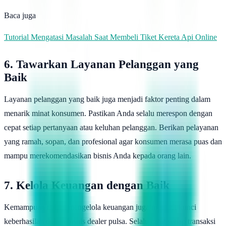
Baca juga
Tutorial Mengatasi Masalah Saat Membeli Tiket Kereta Api Online
6. Tawarkan Layanan Pelanggan yang
Baik
Layanan pelanggan yang baik juga menjadi faktor penting dalam
menarik minat konsumen. Pastikan Anda selalu merespon dengan
cepat setiap pertanyaan atau keluhan pelanggan. Berikan pelayanan
yang ramah, sopan, dan profesional agar konsumen merasa puas dan
mampu merekomendasikan bisnis Anda kepada orang lain.
7. Kelola Keuangan dengan Baik
Kemampuan dalam mengelola keuangan juga menjadi kunci
keberhasilan dalam bisnis dealer pulsa. Selalu catat setiap transaksi