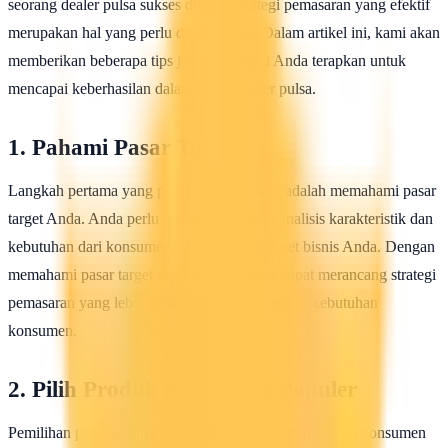
seorang dealer pulsa sukses dengan strategi pemasaran yang efektif
merupakan hal yang perlu diperhatikan. Dalam artikel ini, kami akan
memberikan beberapa tips jitu yang dapat Anda terapkan untuk
mencapai keberhasilan dalam bisnis dealer pulsa.
1. Pahami Pasar Target
Langkah pertama yang perlu Anda lakukan adalah memahami pasar
target Anda. Anda perlu meneliti dan menganalisis karakteristik dan
kebutuhan dari konsumen yang menjadi target bisnis Anda. Dengan
memahami pasar target dengan baik, Anda dapat merancang strategi
pemasaran yang lebih efektif dan sesuai dengan kebutuhan
konsumen.
2. Pilih Produk Pulsa yang Populer
Pemilihan produk pulsa yang populer dan diminati oleh konsumen