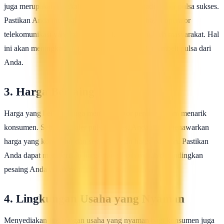
juga merupakan langkah penting dalam menjadi dealer pulsa sukses.
Pastikan Anda menjual produk pulsa dari berbagai operator
telekomunikasi yang paling banyak digunakan oleh masyarakat. Hal
ini akan meningkatkan minat konsumen untuk membeli pulsa dari
Anda.
3. Harga Bersaing
Harga yang bersaing juga menjadi faktor penting dalam menarik
konsumen. Sebagai dealer pulsa sukses, Anda perlu menawarkan
harga yang kompetitif dan sesuai dengan harga pasaran. Pastikan
Anda dapat memberikan harga yang lebih murah dibandingkan
pesaing Anda untuk menarik minat konsumen.
4. Lingkungan Usaha yang Nyaman
Menyediakan lingkungan usaha yang nyaman bagi konsumen juga