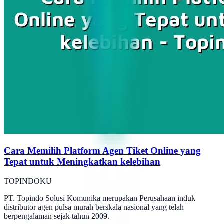
Cara Memilih Platform Agen Tiket Online yang
Tepat untuk Meningkatkan kelebihan
TOPINDOKU
PT. Topindo Solusi Komunika merupakan Perusahaan induk
distributor agen pulsa murah berskala nasional yang telah
berpengalaman sejak tahun 2009.