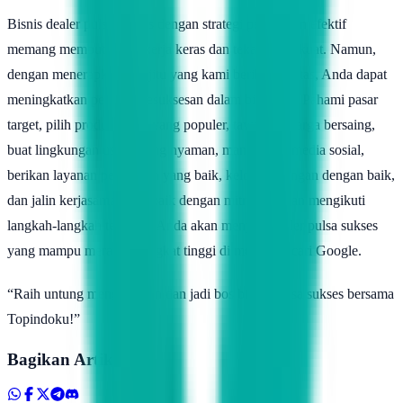
Bisnis dealer pulsa sukses dengan strategi pemasaran efektif
memang membutuhkan kerja keras dan tekad yang kuat. Namun,
dengan menerapkan tips jitu yang kami berikan di atas, Anda dapat
meningkatkan peluang kesuksesan dalam bisnis ini. Pahami pasar
target, pilih produk pulsa yang populer, tawarkan harga bersaing,
buat lingkungan usaha yang nyaman, manfaatkan media sosial,
berikan layanan pelanggan yang baik, kelola keuangan dengan baik,
dan jalin kerjasama yang baik dengan mitra. Dengan mengikuti
langkah-langkah tersebut, Anda akan menjadi dealer pulsa sukses
yang mampu meraih peringkat tinggi di mesin pencari Google.
“Raih untung menggiurkan dan jadi bos bisnis pulsa sukses bersama
Topindoku!”
Bagikan Artikel