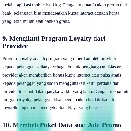
melalui aplikasi mobile banking. Dengan memanfaatkan promo dari
bank, pelanggan bisa mendapatkan kuota internet dengan harga
yang lebih murah atau bahkan gratis.
9. Mengikuti Program Loyalty dari
Provider
Program loyalty adalah program yang diberikan oleh provider
kepada pelanggan setianya sebagai bentuk penghargaan. Biasanya,
provider akan memberikan bonus kuota internet atau pulsa gratis
kepada pelanggan yang sudah menggunakan kartu perdana dari
provider tersebut dalam jangka waktu yang lama. Dengan mengikuti
program loyalty, pelanggan bisa mendapatkan hadiah-hadiah
menarik tanpa harus mengeluarkan biaya yang besar.
10. Membeli Paket Data saat Ada Promo