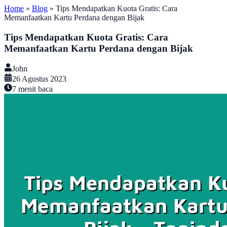
Home
»
Blog
»
Tips Mendapatkan Kuota Gratis: Cara
Memanfaatkan Kartu Perdana dengan Bijak
Tips Mendapatkan Kuota Gratis: Cara
Memanfaatkan Kartu Perdana dengan Bijak
John
26 Agustus 2023
7
menit baca