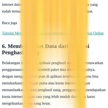
internet dalam jumlah besar, maka membeli kartu perdana yang
sudah termasuk kuota gratis bisa menjadi pilihan yang tepat.
Baca juga
Tutorial Mengatasi Masalah Saat Membeli Tiket Kereta Api Online
6. Membeli Paket Data dari Aplikasi
Penghasil Uang
Belakangan ini, banyak aplikasi penghasil uang yang menawarkan
penggunaannya untuk membeli paket data internet. Misalnya,
dengan mengumpulkan poin di aplikasi tersebut, pengguna bisa
menukarkannya dengan pulsa atau kuota internet. Dengan
memanfaatkan aplikasi penghasil uang, pengguna bisa mendapatkan
kuota internet dengan cara yang lebih mudah dan tanpa harus
mengeluarkan biaya yang besar.