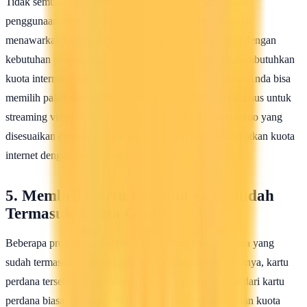
Tidak semua orang memiliki kebutuhan yang sama dalam
penggunaan internet. Oleh karena itu, provider seringkali
menawarkan berbagai macam promo yang disesuaikan dengan
kebutuhan pelanggannya. Misalnya, jika Anda lebih membutuhkan
kuota internet untuk streaming video di YouTube, maka Anda bisa
memilih paket data yang menawarkan kuota internet khusus untuk
streaming video di YouTube. Dengan berlangganan promo yang
disesuaikan dengan kebutuhan, pelanggan bisa mendapatkan kuota
internet dengan harga yang lebih murah.
5. Membeli Kartu Perdana yang Sudah
Termasuk Kuota Gratis
Beberapa provider seringkali menawarkan kartu perdana yang
sudah termasuk kuota internet gratis di dalamnya. Biasanya, kartu
perdana tersebut dijual dengan harga yang lebih mahal dari kartu
perdana biasa. Namun, jika Anda memang membutuhkan kuota