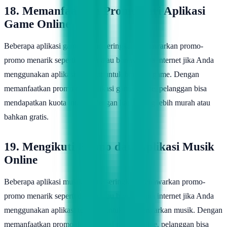
18. Memanfaatkan Promo dari Aplikasi
Game Online
Beberapa aplikasi game online seringkali menawarkan promo-
promo menarik seperti diskon atau bonus kuota internet jika Anda
menggunakan aplikasi tersebut untuk bermain game. Dengan
memanfaatkan promo dari aplikasi game online, pelanggan bisa
mendapatkan kuota internet dengan harga yang lebih murah atau
bahkan gratis.
19. Mengikuti Promo dari Aplikasi Musik
Online
Beberapa aplikasi musik online seringkali menawarkan promo-
promo menarik seperti diskon atau bonus kuota internet jika Anda
menggunakan aplikasi tersebut untuk mendengarkan musik. Dengan
memanfaatkan promo dari aplikasi musik online, pelanggan bisa