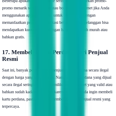
Beberapa aplikasi belanja online seringkali menawarkan promo-
promo menarik seperti diskon atau bonus kuota internet jika Anda
menggunakan aplikasi tersebut untuk berbelanja. Dengan
memanfaatkan promo dari aplikasi belanja online, pelanggan bisa
mendapatkan kuota internet dengan harga yang lebih murah atau
bahkan gratis.
17. Membeli Kartu Perdana dari Penjual
Resmi
Saat ini, banyak penjual yang menjual kartu perdana secara ilegal
dengan harga yang lebih murah. Namun, kartu perdana yang dijual
secara ilegal seringkali tidak memiliki kuota internet yang valid atau
bahkan sudah kadaluarsa. Oleh karena itu, jika Anda ingin membeli
kartu perdana, pastikan untuk membelinya dari penjual resmi yang
terpercaya.