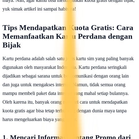
maya. Nah, agar kamu bisa mendapatkan kuota gratis dengan bijak,
yuk simak artikel ini sampai habis ya!
Tips Mendapatkan Kuota Gratis: Cara
Memanfaatkan Kartu Perdana dengan
Bijak
Kartu perdana adalah salah satu jenis kartu sim yang paling banyak
digunakan oleh masyarakat Indonesia. Kartu perdana seringkali
dijadikan sebagai sarana untuk berkomunikasi dengan orang lain
dan juga untuk mengakses internet. Namun, tidak semua orang
mampu membeli paket data internet yang mahal setiap bulannya.
Oleh karena itu, banyak orang mencari cara untuk mendapatkan
kuota gratis agar bisa tetap terhubung dengan dunia maya tanpa
harus mengeluarkan biaya yang besar.
1. Mencari Informasi tentang Promo dari