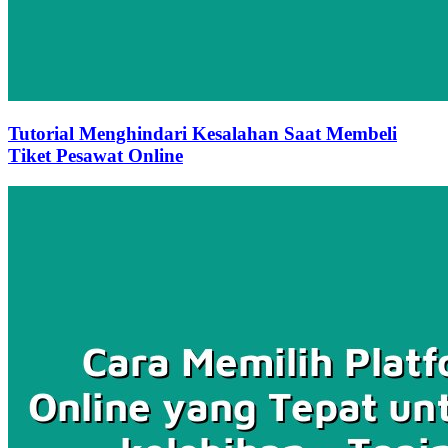
Tutorial Menghindari Kesalahan Saat Membeli
Tiket Pesawat Online