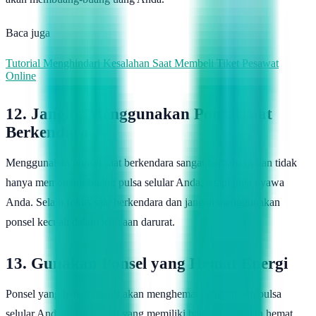
Baca juga
Tutorial Menghindari Kesalahan Saat Membeli Tiket Pesawat
Online
12. Jangan Menggunakan Ponsel saat
Berkendara
Menggunakan ponsel saat berkendara sangat berbahaya dan tidak
hanya membuang-buang pulsa selular Anda, tetapi juga nyawa
Anda. Selalu fokus saat berkendara dan jangan menggunakan
ponsel kecuali dalam keadaan darurat.
13. Gunakan Ponsel yang Hemat Energi
Ponsel yang hemat energi akan menghemat penggunaan pulsa
selular Anda. Pilih ponsel yang memiliki baterai besar dan hemat