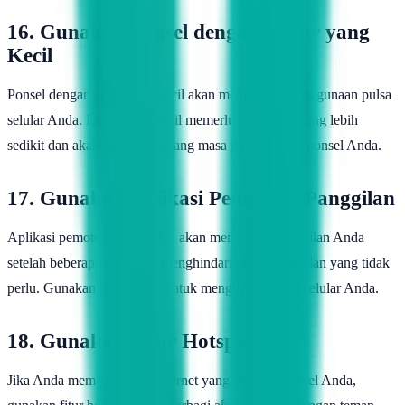
16. Gunakan Ponsel dengan Layar yang
Kecil
Ponsel dengan layar yang kecil akan menghemat penggunaan pulsa
selular Anda. Layar yang kecil memerlukan energi yang lebih
sedikit dan akan memperpanjang masa pakai baterai ponsel Anda.
17. Gunakan Aplikasi Pemotong Panggilan
Aplikasi pemotong panggilan akan memotong panggilan Anda
setelah beberapa detik dan menghindari biaya panggilan yang tidak
perlu. Gunakan aplikasi ini untuk menghemat pulsa selular Anda.
18. Gunakan Fitur Hotspot
Jika Anda memiliki akses internet yang besar di ponsel Anda,