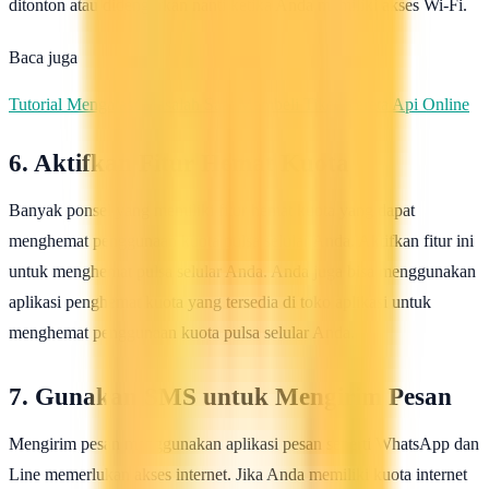
ditonton atau didengarkan nanti ketika Anda memiliki akses Wi-Fi.
Baca juga
Tutorial Mengatasi Masalah Saat Membeli Tiket Kereta Api Online
6. Aktifkan Fitur Hemat Kuota
Banyak ponsel yang memiliki fitur hemat kuota yang dapat
menghemat penggunaan kuota pulsa selular Anda. Aktifkan fitur ini
untuk menghemat pulsa selular Anda. Anda juga bisa menggunakan
aplikasi penghemat kuota yang tersedia di toko aplikasi untuk
menghemat penggunaan kuota pulsa selular Anda.
7. Gunakan SMS untuk Mengirim Pesan
Mengirim pesan menggunakan aplikasi pesan seperti WhatsApp dan
Line memerlukan akses internet. Jika Anda memiliki kuota internet