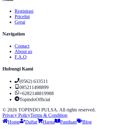
Registrasi
Pricelist
Gerai
Navigation
Contact
About us
F.A.Q
Hubungi Kami
(0562) 633511
085211498899
+6282148819988
TopindoOfficial
©
2026
TOPINDO PULSA. All rights reserved.
Privacy Policy
Terms & Condition
Home
Daftar
Harga
Panduan
Blog