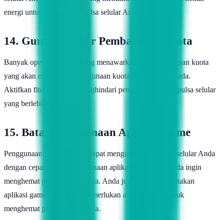
energi untuk menghemat pulsa selular Anda.
14. Gunakan Fitur Pembatasan Kuota
Banyak operator selular yang menawarkan fitur pembatasan kuota
yang akan membatasi penggunaan kuota pulsa selular Anda.
Aktifkan fitur ini untuk menghindari penggunaan kuota pulsa selular
yang berlebihan.
15. Batasi Penggunaan Aplikasi Game
Penggunaan aplikasi game dapat menguras kuota pulsa selular Anda
dengan cepat. Batasi penggunaan aplikasi game jika Anda ingin
menghemat pulsa selular Anda. Anda juga bisa menggunakan
aplikasi game yang tidak memerlukan akses internet untuk
menghemat pulsa selular Anda.