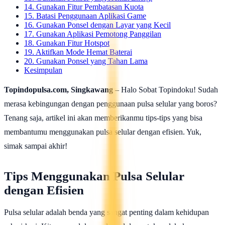
14. Gunakan Fitur Pembatasan Kuota
15. Batasi Penggunaan Aplikasi Game
16. Gunakan Ponsel dengan Layar yang Kecil
17. Gunakan Aplikasi Pemotong Panggilan
18. Gunakan Fitur Hotspot
19. Aktifkan Mode Hemat Baterai
20. Gunakan Ponsel yang Tahan Lama
Kesimpulan
Topindopulsa.com, Singkawang
– Halo Sobat Topindoku! Sudah
merasa kebingungan dengan penggunaan pulsa selular yang boros?
Tenang saja, artikel ini akan memberikanmu tips-tips yang bisa
membantumu menggunakan pulsa selular dengan efisien. Yuk,
simak sampai akhir!
Tips Menggunakan Pulsa Selular
dengan Efisien
Pulsa selular adalah benda yang sangat penting dalam kehidupan