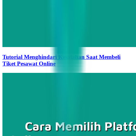
Tutorial Menghindari Kesalahan Saat Membeli
Tiket Pesawat Online