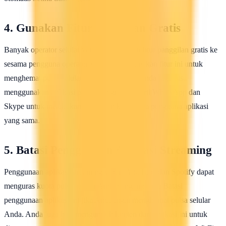
4. Gunakan Fitur Panggilan Gratis
Banyak operator selular yang menawarkan fitur panggilan gratis ke
sesama pengguna operator yang sama. Gunakan fitur ini untuk
menghemat pulsa selular Anda. Selain itu, Anda juga bisa
menggunakan aplikasi panggilan gratis seperti WhatsApp dan
Skype untuk melakukan panggilan ke sesama pengguna aplikasi
yang sama.
5. Batasi Penggunaan Aplikasi Streaming
Penggunaan aplikasi streaming seperti YouTube dan Spotify dapat
menguras kuota pulsa selular Anda dengan cepat. Batasi
penggunaan aplikasi ini jika Anda ingin menghemat pulsa selular
Anda. Anda juga bisa mengunduh konten dari aplikasi ini untuk