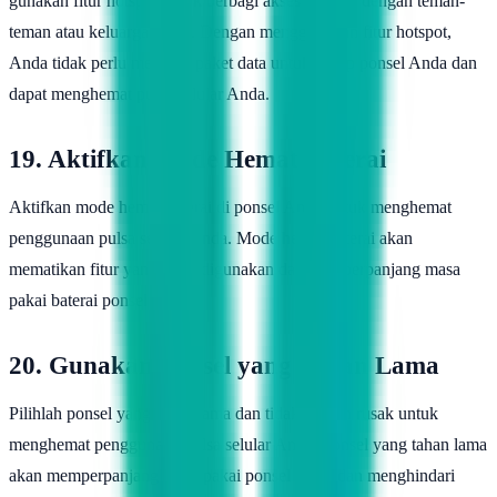
gunakan fitur hotspot untuk berbagi akses internet dengan teman-
teman atau keluarga Anda. Dengan menggunakan fitur hotspot,
Anda tidak perlu membeli paket data untuk setiap ponsel Anda dan
dapat menghemat pulsa selular Anda.
19. Aktifkan Mode Hemat Baterai
Aktifkan mode hemat baterai di ponsel Anda untuk menghemat
penggunaan pulsa selular Anda. Mode hemat baterai akan
mematikan fitur yang tidak digunakan dan memperpanjang masa
pakai baterai ponsel Anda.
20. Gunakan Ponsel yang Tahan Lama
Pilihlah ponsel yang tahan lama dan tidak mudah rusak untuk
menghemat penggunaan pulsa selular Anda. Ponsel yang tahan lama
akan memperpanjang masa pakai ponsel Anda dan menghindari