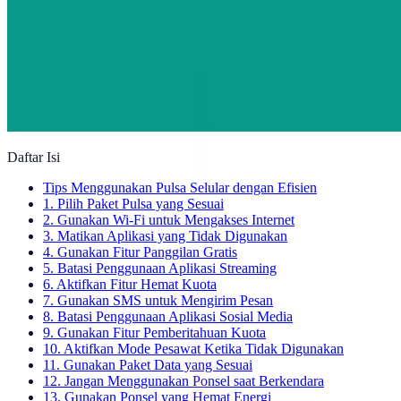
Daftar Isi
Tips Menggunakan Pulsa Selular dengan Efisien
1. Pilih Paket Pulsa yang Sesuai
2. Gunakan Wi-Fi untuk Mengakses Internet
3. Matikan Aplikasi yang Tidak Digunakan
4. Gunakan Fitur Panggilan Gratis
5. Batasi Penggunaan Aplikasi Streaming
6. Aktifkan Fitur Hemat Kuota
7. Gunakan SMS untuk Mengirim Pesan
8. Batasi Penggunaan Aplikasi Sosial Media
9. Gunakan Fitur Pemberitahuan Kuota
10. Aktifkan Mode Pesawat Ketika Tidak Digunakan
11. Gunakan Paket Data yang Sesuai
12. Jangan Menggunakan Ponsel saat Berkendara
13. Gunakan Ponsel yang Hemat Energi