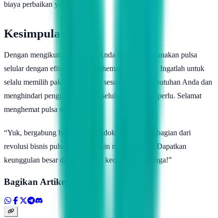
biaya perbaikan yang mahal.
Kesimpulan
Dengan mengikuti tips di atas, Anda dapat menggunakan pulsa
selular dengan efisien dan menghemat uang Anda. Ingatlah untuk
selalu memilih paket pulsa yang sesuai dengan kebutuhan Anda dan
menghindari penggunaan pulsa selular yang tidak perlu. Selamat
menghemat pulsa selular Anda!
“Yuk, bergabung bersama Topindoku dan jadilah bagian dari
revolusi bisnis pulsa yang semakin menggiurkan! Dapatkan
keunggulan besar dengan modal kecil, sekarang juga!”
Bagikan Artikel