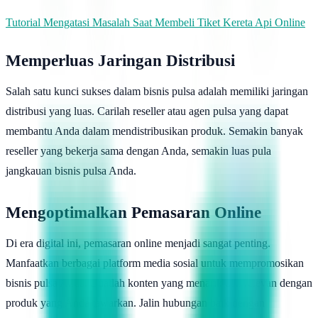
Tutorial Mengatasi Masalah Saat Membeli Tiket Kereta Api Online
Memperluas Jaringan Distribusi
Salah satu kunci sukses dalam bisnis pulsa adalah memiliki jaringan
distribusi yang luas. Carilah reseller atau agen pulsa yang dapat
membantu Anda dalam mendistribusikan produk. Semakin banyak
reseller yang bekerja sama dengan Anda, semakin luas pula
jangkauan bisnis pulsa Anda.
Mengoptimalkan Pemasaran Online
Di era digital ini, pemasaran online menjadi sangat penting.
Manfaatkan berbagai platform media sosial untuk mempromosikan
bisnis pulsa Anda. Buatlah konten yang menarik dan relevan dengan
produk yang Anda tawarkan. Jalin hubungan baik dengan