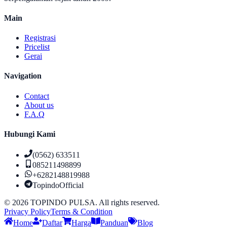
Main
Registrasi
Pricelist
Gerai
Navigation
Contact
About us
F.A.Q
Hubungi Kami
(0562) 633511
085211498899
+6282148819988
TopindoOfficial
©
2026
TOPINDO PULSA. All rights reserved.
Privacy Policy
Terms & Condition
Home
Daftar
Harga
Panduan
Blog