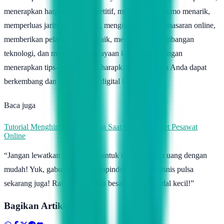
menerapkan harga yang kompetitif, menawarkan promo menarik,
memperluas jaringan distribusi, mengoptimalkan pemasaran online,
memberikan pelayanan yang baik, mengikuti perkembangan
teknologi, dan menjaga kepercayaan konsumen. Dengan
menerapkan tips-tips di atas, diharapkan bisnis pulsa Anda dapat
berkembang dan sukses di era digital ini.
Baca juga
Tutorial Menghindari Kesalahan Saat Membeli Tiket Pesawat
Online
“Jangan lewatkan kesempatan untuk menghasilkan uang dengan
mudah! Yuk, gabung dengan Topindoku dan berbisnis pulsa
sekarang juga! Raih keunggulan besar dengan modal kecil!”
Bagikan Artikel