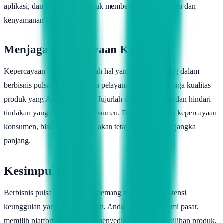
aplikasi, dan fitur lainnya untuk memberikan kemudahan dan
kenyamanan bagi pelanggan.
Menjaga Kepercayaan Konsumen
Kepercayaan konsumen adalah hal yang sangat penting dalam
berbisnis pulsa. Selalu berikan pelayanan terbaik dan jaga kualitas
produk yang Anda tawarkan. Jujurlah dalam berbisnis dan hindari
tindakan yang merugikan konsumen. Dengan menjaga kepercayaan
konsumen, bisnis pulsa Anda akan tetap sukses dalam jangka
panjang.
Kesimpulan
Berbisnis pulsa di era digital memang menjanjikan potensi
keunggulan yang besar. Namun, Anda perlu memahami pasar,
memilih platform yang tepat, menyediakan berbagai pilihan produk,