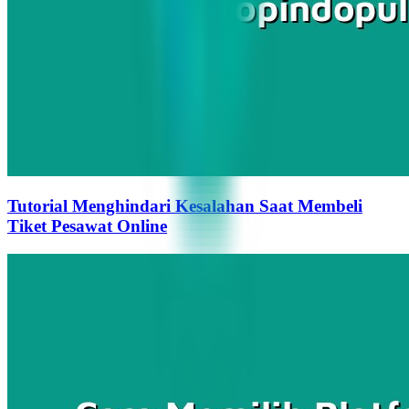
Tutorial Menghindari Kesalahan Saat Membeli
Tiket Pesawat Online