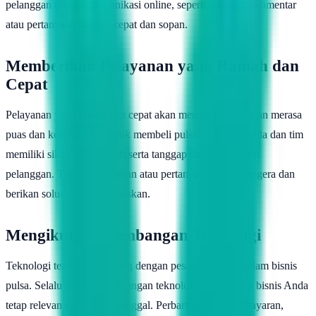
pelanggan melalui komunikasi online, seperti merespon komentar
atau pertanyaan dengan cepat dan sopan.
Memberikan Pelayanan yang Ramah dan
Cepat
Pelayanan yang ramah dan cepat akan membuat pelanggan merasa
puas dan kembali lagi untuk membeli pulsa. Pastikan Anda dan tim
memiliki sikap yang ramah serta tanggap dalam melayani
pelanggan. Tanggapi keluhan atau pertanyaan dengan segera dan
berikan solusi yang memuaskan.
Mengikuti perkembangan Teknologi
Teknologi terus berkembang dengan pesat, termasuk dalam bisnis
pulsa. Selalu ikuti perkembangan teknologi terbaru agar bisnis Anda
tetap relevan dan tidak tertinggal. Perbarui sistem pembayaran,