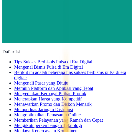
Daftar Isi
Tips Sukses Berbisnis Pulsa di Era Digital
Mengenal Bisnis Pulsa di Era Digital
Berikut ini adalah beberapa tips sukses berbisnis pulsa di era
digital:
Mengenali Pasar yang Dituju
Memilih Platform dan Aplikasi yang Tepat
Menyediakan Berbagai Pilihan Produk
Menerapkan Harga yang Kompetitif
Menawarkan Promo dan Diskon Menarik
Memperluas Jaringan Distribusi
Mengoptimalkan Pemasaran Online
Memberikan Pelayanan yang Ramah dan Cepat
Mengikuti perkembangan Teknologi
Menjaga Kepercayaan Konsumen