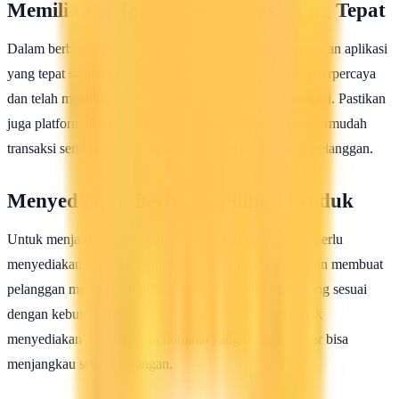
Memilih Platform dan Aplikasi yang Tepat
Dalam berbisnis pulsa di era digital, pemilihan platform dan aplikasi
yang tepat sangat penting. Pilihlah provider pulsa yang terpercaya
dan telah memiliki pengalaman yang baik dalam bisnis ini. Pastikan
juga platform dan aplikasi yang digunakan dapat mempermudah
transaksi serta memberikan layanan yang baik kepada pelanggan.
Menyediakan Berbagai Pilihan Produk
Untuk menjaring pelanggan sebanyak mungkin, Anda perlu
menyediakan berbagai pilihan produk pulsa. Hal ini akan membuat
pelanggan merasa lebih leluasa untuk memilih pulsa yang sesuai
dengan kebutuhan mereka. Selain itu, jangan lupa untuk
menyediakan pulsa dengan nominal yang beragam, agar bisa
menjangkau semua kalangan.