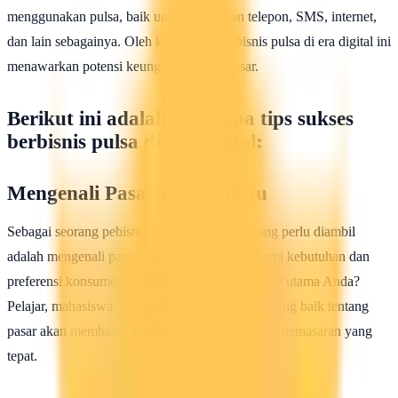
menggunakan pulsa, baik untuk keperluan telepon, SMS, internet,
dan lain sebagainya. Oleh karena itu, berbisnis pulsa di era digital ini
menawarkan potensi keunggulan yang besar.
Berikut ini adalah beberapa tips sukses
berbisnis pulsa di era digital:
Mengenali Pasar yang Dituju
Sebagai seorang pebisnis, langkah pertama yang perlu diambil
adalah mengenali pasar yang akan dituju. Pahami kebutuhan dan
preferensi konsumen potensial. Siapa target pasar utama Anda?
Pelajar, mahasiswa, atau pekerja? Pemahaman yang baik tentang
pasar akan membantu Anda menentukan strategi pemasaran yang
tepat.