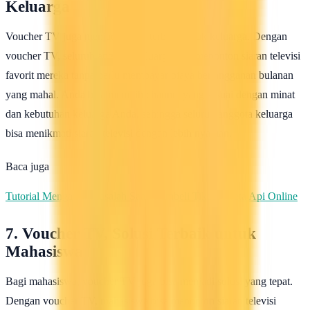
Keluarga
Voucher TV juga menjadi solusi terbaik untuk keluarga. Dengan
voucher TV, seluruh anggota keluarga bisa menonton siaran televisi
favorit mereka tanpa perlu membayar biaya berlangganan bulanan
yang mahal. Anda bisa memilih channel yang sesuai dengan minat
dan kebutuhan keluarga Anda, sehingga seluruh anggota keluarga
bisa menikmati siaran televisi dengan lebih nyaman.
Baca juga
Tutorial Mengatasi Masalah Saat Membeli Tiket Kereta Api Online
7. Voucher TV, Solusi Terbaik untuk
Mahasiswa
Bagi mahasiswa, voucher TV juga bisa menjadi solusi yang tepat.
Dengan voucher TV, mahasiswa bisa menonton siaran televisi