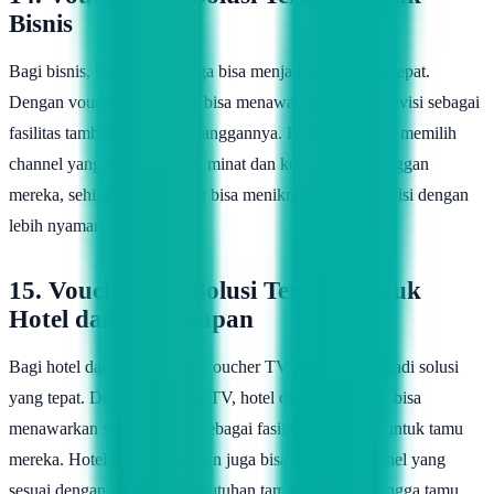
Bisnis
Bagi bisnis, voucher TV juga bisa menjadi solusi yang tepat.
Dengan voucher TV, bisnis bisa menawarkan siaran televisi sebagai
fasilitas tambahan untuk pelanggannya. Bisnis juga bisa memilih
channel yang sesuai dengan minat dan kebutuhan pelanggan
mereka, sehingga pelanggan bisa menikmati siaran televisi dengan
lebih nyaman.
15. Voucher TV, Solusi Terbaik untuk
Hotel dan Penginapan
Bagi hotel dan penginapan, voucher TV juga bisa menjadi solusi
yang tepat. Dengan voucher TV, hotel dan penginapan bisa
menawarkan siaran televisi sebagai fasilitas tambahan untuk tamu
mereka. Hotel dan penginapan juga bisa memilih channel yang
sesuai dengan minat dan kebutuhan tamu mereka, sehingga tamu