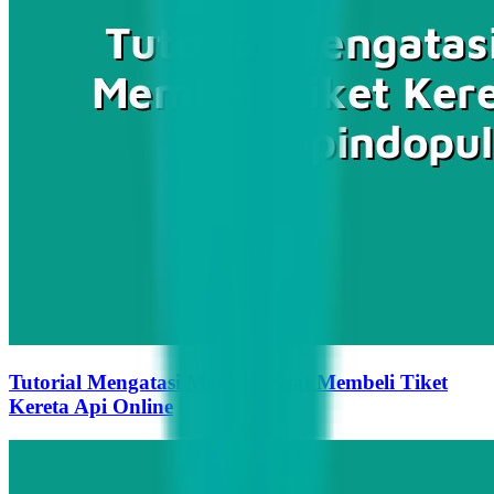
Tutorial Mengatasi Masalah Saat Membeli Tiket
Kereta Api Online