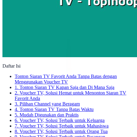
Daftar Isi
Tonton Siaran TV Favorit Anda Tanpa Batas dengan
Menggunakan Voucher TV
1. Tonton Siaran TV Kapan Saja dan Di Mana Saja
2. Voucher TV, Solusi Hemat untuk Menonton Siaran TV
Favorit Anda
3. Pilihan Channel yang Beragam
4. Tonton Siaran TV Tanpa Batas Waktu
5. Mudah Digunakan dan Praktis
6. Voucher TV, Solusi Terbaik untuk Keluarga
7. Voucher TV, Solusi Terbaik untuk Mahasiswa
8. Voucher TV, Solusi Terbaik untuk Orang Tua
9. Voucher TV, Solusi Terbaik untuk Pasangan