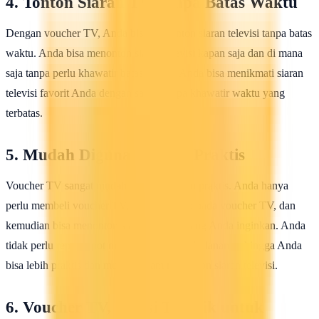
4. Tonton Siaran TV Tanpa Batas Waktu
Dengan voucher TV, Anda bisa menonton siaran televisi tanpa batas
waktu. Anda bisa menonton siaran televisi kapan saja dan di mana
saja tanpa perlu khawatir batas waktu. Anda bisa menikmati siaran
televisi favorit Anda dengan santai tanpa khawatir waktu yang
terbatas.
5. Mudah Digunakan dan Praktis
Voucher TV sangat mudah digunakan dan praktis. Anda hanya
perlu membeli voucher TV, mengisi saldo pada voucher TV, dan
kemudian bisa menonton siaran televisi yang Anda inginkan. Anda
tidak perlu repot-repot membayar tagihan bulanan, sehingga Anda
bisa lebih praktis dan mudah dalam menonton siaran televisi.
6. Voucher TV, Solusi Terbaik untuk