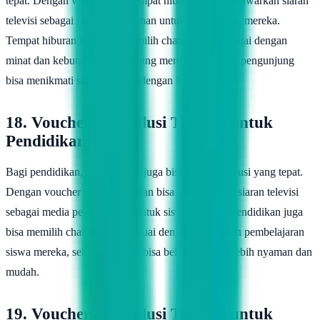
tepat. Dengan voucher TV, tempat hiburan bisa menawarkan siaran
televisi sebagai fasilitas tambahan untuk pengunjung mereka.
Tempat hiburan juga bisa memilih channel yang sesuai dengan
minat dan kebutuhan pengunjung mereka, sehingga pengunjung
bisa menikmati siaran televisi dengan lebih nyaman.
18. Voucher TV, Solusi Terbaik untuk
Pendidikan
Bagi pendidikan, voucher TV juga bisa menjadi solusi yang tepat.
Dengan voucher TV, pendidikan bisa menawarkan siaran televisi
sebagai media pembelajaran untuk siswa mereka. Pendidikan juga
bisa memilih channel yang sesuai dengan kebutuhan pembelajaran
siswa mereka, sehingga siswa bisa belajar dengan lebih nyaman dan
mudah.
19. Voucher TV, Solusi Terbaik untuk