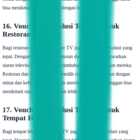
bisa menikmati siaran televisi dengan lebih nyaman.
16. Voucher TV, Solusi Terbaik untuk
Restoran dan Cafe
Bagi restoran dan cafe, voucher TV juga bisa menjadi solusi yang
tepat. Dengan voucher TV, restoran dan cafe bisa menawarkan
siaran televisi sebagai fasilitas tambahan untuk pelanggan mereka.
Restoran dan cafe juga bisa memilih channel yang sesuai dengan
minat dan kebutuhan pelanggan mereka, sehingga pelanggan bisa
menikmati siaran televisi dengan lebih nyaman.
17. Voucher TV, Solusi Terbaik untuk
Tempat Hiburan
Bagi tempat hiburan, voucher TV juga bisa menjadi solusi yang