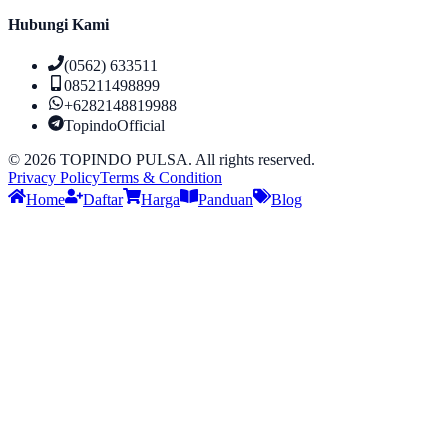
Hubungi Kami
(0562) 633511
085211498899
+6282148819988
TopindoOfficial
©
2026
TOPINDO PULSA. All rights reserved.
Privacy Policy
Terms & Condition
Home
Daftar
Harga
Panduan
Blog