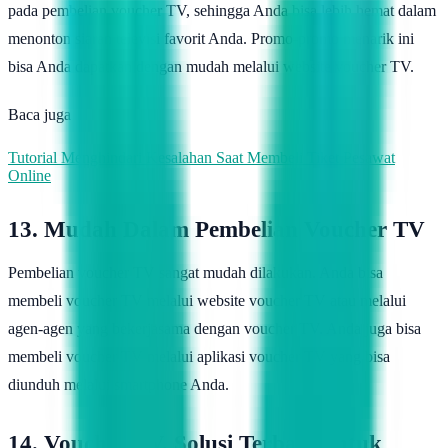
pada pembelian voucher TV, sehingga Anda bisa lebih hemat dalam
menonton siaran televisi favorit Anda. Promo-promo menarik ini
bisa Anda dapatkan dengan mudah melalui website voucher TV.
Baca juga
Tutorial Menghindari Kesalahan Saat Membeli Tiket Pesawat
Online
13. Mudah Dalam Pembelian Voucher TV
Pembelian voucher TV sangat mudah dilakukan. Anda bisa
membeli voucher TV melalui website voucher TV atau melalui
agen-agen yang bekerjasama dengan voucher TV. Anda juga bisa
membeli voucher TV melalui aplikasi voucher TV yang bisa
diunduh melalui smartphone Anda.
14. Voucher TV, Solusi Terbaik untuk