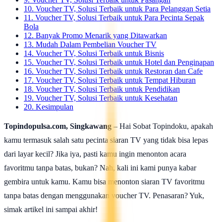
10. Voucher TV, Solusi Terbaik untuk Para Pelanggan Setia
11. Voucher TV, Solusi Terbaik untuk Para Pecinta Sepak
Bola
12. Banyak Promo Menarik yang Ditawarkan
13. Mudah Dalam Pembelian Voucher TV
14. Voucher TV, Solusi Terbaik untuk Bisnis
15. Voucher TV, Solusi Terbaik untuk Hotel dan Penginapan
16. Voucher TV, Solusi Terbaik untuk Restoran dan Cafe
17. Voucher TV, Solusi Terbaik untuk Tempat Hiburan
18. Voucher TV, Solusi Terbaik untuk Pendidikan
19. Voucher TV, Solusi Terbaik untuk Kesehatan
20. Kesimpulan
Topindopulsa.com, Singkawang
– Hai Sobat Topindoku, apakah
kamu termasuk salah satu pecinta siaran TV yang tidak bisa lepas
dari layar kecil? Jika iya, pasti kamu ingin menonton acara
favoritmu tanpa batas, bukan? Nah, kali ini kami punya kabar
gembira untuk kamu. Kamu bisa menonton siaran TV favoritmu
tanpa batas dengan menggunakan voucher TV. Penasaran? Yuk,
simak artikel ini sampai akhir!