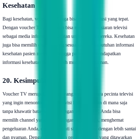
Kesehatan
Bagi kesehatan, voucher TV juga bisa menjadi solusi yang tepat.
Dengan voucher TV, kesehatan bisa menawarkan siaran televisi
sebagai media informasi kesehatan untuk pasien mereka. Kesehatan
juga bisa memilih channel yang sesuai dengan kebutuhan informasi
kesehatan pasien mereka, sehingga pasien bisa mendapatkan
informasi kesehatan dengan lebih mudah dan nyaman.
20. Kesimpulan
Voucher TV merupakan solusi yang tepat bagi para pecinta televisi
yang ingin menonton siaran televisi kapan saja dan di mana saja
tanpa khawatir batas waktu. Dengan voucher TV, Anda bisa
memilih channel yang sesuai dengan selera Anda, menghemat
pengeluaran Anda, dan menikmati siaran televisi dengan lebih santai
dan nyaman. Dengan banyaknya promo menarik yang ditawarkan