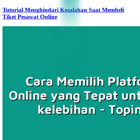
Tutorial Menghindari Kesalahan Saat Membeli
Tiket Pesawat Online