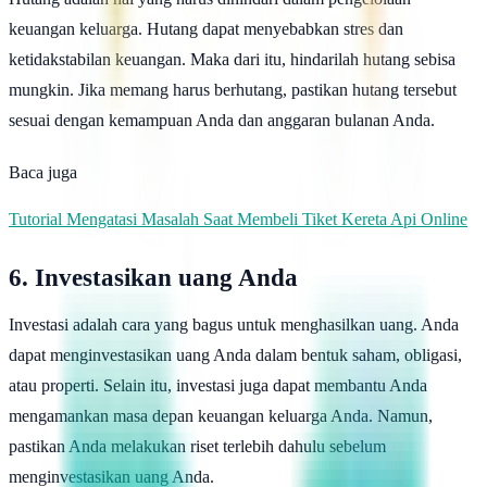
keuangan keluarga. Hutang dapat menyebabkan stres dan
ketidakstabilan keuangan. Maka dari itu, hindarilah hutang sebisa
mungkin. Jika memang harus berhutang, pastikan hutang tersebut
sesuai dengan kemampuan Anda dan anggaran bulanan Anda.
Baca juga
Tutorial Mengatasi Masalah Saat Membeli Tiket Kereta Api Online
6. Investasikan uang Anda
Investasi adalah cara yang bagus untuk menghasilkan uang. Anda
dapat menginvestasikan uang Anda dalam bentuk saham, obligasi,
atau properti. Selain itu, investasi juga dapat membantu Anda
mengamankan masa depan keuangan keluarga Anda. Namun,
pastikan Anda melakukan riset terlebih dahulu sebelum
menginvestasikan uang Anda.