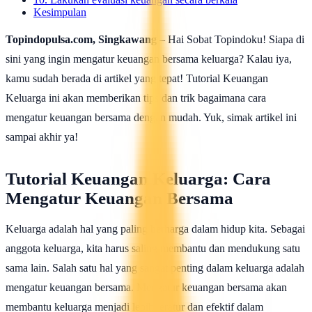
Kesimpulan
Topindopulsa.com, Singkawang
– Hai Sobat Topindoku! Siapa di
sini yang ingin mengatur keuangan bersama keluarga? Kalau iya,
kamu sudah berada di artikel yang tepat! Tutorial Keuangan
Keluarga ini akan memberikan tips dan trik bagaimana cara
mengatur keuangan bersama dengan mudah. Yuk, simak artikel ini
sampai akhir ya!
Tutorial Keuangan Keluarga: Cara
Mengatur Keuangan Bersama
Keluarga adalah hal yang paling berharga dalam hidup kita. Sebagai
anggota keluarga, kita harus saling membantu dan mendukung satu
sama lain. Salah satu hal yang sangat penting dalam keluarga adalah
mengatur keuangan bersama. Mengatur keuangan bersama akan
membantu keluarga menjadi lebih teratur dan efektif dalam