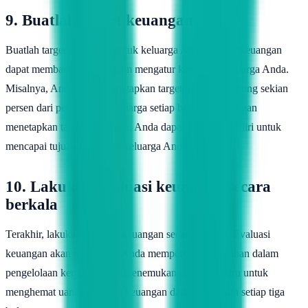
9. Buatlah target keuangan
Buatlah target keuangan untuk keluarga Anda. Target keuangan
dapat membantu Anda dalam mengatur keuangan keluarga Anda.
Misalnya, Anda dapat menetapkan target untuk menabung sekian
persen dari penghasilan keluarga setiap bulannya. Dengan
menetapkan target keuangan, Anda dapat memotivasi diri untuk
mencapai tujuan keuangan keluarga Anda.
10. Lakukan evaluasi keuangan secara
berkala
Terakhir, lakukan evaluasi keuangan secara berkala. Evaluasi
keuangan akan membantu Anda memperbaiki kesalahan dalam
pengelolaan keuangan dan menemukan cara-cara baru untuk
menghemat uang. Evaluasi keuangan dapat dilakukan setiap tiga