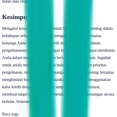
bulan atau enam bulan sekali.
Kesimpulan
Mengatur keuangan keluarga adalah hal yang sangat penting dalam
kehidupan sehari-hari. Dengan mengatur keuangan bersama,
keluarga Anda dapat menjadi lebih teratur dan efektif dalam
pengeluarannya. Tutorial keuangan keluarga di atas dapat membantu
Anda dalam mengatur keuangan bersama keluarga Anda. Ingatlah
untuk selalu mengikuti anggaran bulanan, menentukan prioritas
pengeluaran, membagi tugas keuangan, membuat rekening bersama,
menghindari hutang, menginvestasikan uang Anda, menggunakan
kartu kredit dengan bijak, selalu simpan uang untuk darurat,
membuat target keuangan, dan melakukan evaluasi keuangan secara
berkala. Selamat mencoba!
Baca juga