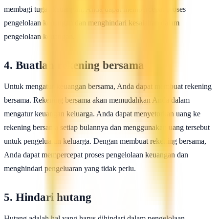
membagi tugas keuangan, Anda dapat mempercepat proses
pengelolaan keuangan dan menghindari kesalahan dalam
pengelolaan keuangan.
4. Buatlah rekening bersama
Untuk mengatur keuangan bersama, Anda dapat membuat rekening
bersama. Rekening bersama akan memudahkan Anda dalam
mengatur keuangan keluarga. Anda dapat menyetorkan uang ke
rekening bersama setiap bulannya dan menggunakan uang tersebut
untuk pengeluaran keluarga. Dengan membuat rekening bersama,
Anda dapat mempercepat proses pengelolaan keuangan dan
menghindari pengeluaran yang tidak perlu.
5. Hindari hutang
Hutang adalah hal yang harus dihindari dalam pengelolaan