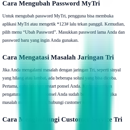
Cara Mengubah Password MyTri
Untuk mengubah password MyTri, pengguna bisa membuka
aplikasi MyTri atau mengetik *123# lalu tekan panggil. Kemudian,
pilih menu “Ubah Password”. Masukkan password lama Anda dan
password baru yang ingin Anda gunakan.
Cara Mengatasi Masalah Jaringan Tri
Jika Anda mengalami masalah dengan jaringan Tri, seperti sinyal
yang hilang atau lambat, ada beberapa solusi yang bisa dicoba.
Pertama, coba lakukan restart ponsel Anda. Kedua, pastikan
pengaturan jaringan di ponsel Anda sudah benar. Terakhir, jika
masalah masih persisten, hubungi customer service Tri.
Cara Menghubungi Customer Service Tri