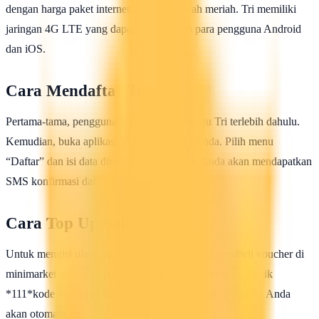
dengan harga paket internetnya yang murah meriah. Tri memiliki
jaringan 4G LTE yang dapat diakses oleh para pengguna Android
dan iOS.
Cara Mendaftar Tri
Pertama-tama, pengguna harus memiliki kartu Tri terlebih dahulu.
Kemudian, buka aplikasi MyTri di ponsel Anda. Pilih menu
“Daftar” dan isi data diri Anda. Setelah itu, Anda akan mendapatkan
SMS konfirmasi dari Tri.
Cara Top Up Saldo Tri
Untuk mengisi ulang saldo Tri, pengguna bisa membeli voucher di
minimarket atau toko pulsa. Setelah membeli voucher, ketik
*111*kode voucher# dan tekan tombol panggil. Saldo Tri Anda
akan otomatis terisi.