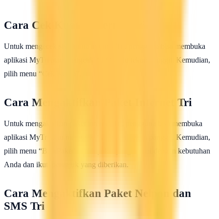
Cara Cek Kuota Internet Tri
Untuk mengecek sisa kuota internet Tri, pengguna bisa membuka
aplikasi MyTri atau mengetik *123# lalu tekan panggil. Kemudian,
pilih menu “Cek Kuota”.
Cara Mengaktifkan Paket Internet Tri
Untuk mengaktifkan paket internet Tri, pengguna bisa membuka
aplikasi MyTri atau mengetik *123# lalu tekan panggil. Kemudian,
pilih menu “Beli Paket”. Pilih paket yang sesuai dengan kebutuhan
Anda dan ikuti petunjuk yang diberikan.
Cara Mengaktifkan Paket Nelpon dan
SMS Tri