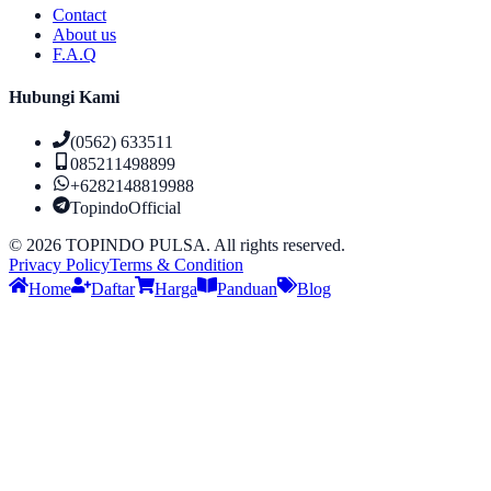
Contact
About us
F.A.Q
Hubungi Kami
(0562) 633511
085211498899
+6282148819988
TopindoOfficial
©
2026
TOPINDO PULSA. All rights reserved.
Privacy Policy
Terms & Condition
Home
Daftar
Harga
Panduan
Blog