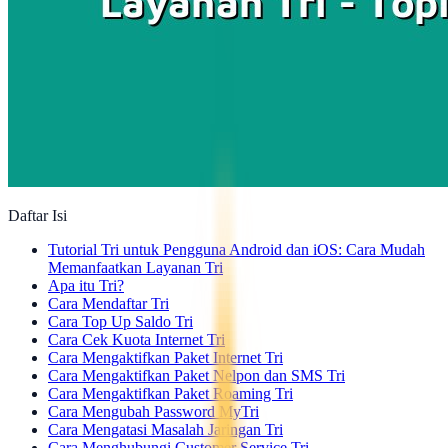
Daftar Isi
Tutorial Tri untuk Pengguna Android dan iOS: Cara Mudah
Memanfaatkan Layanan Tri
Apa itu Tri?
Cara Mendaftar Tri
Cara Top Up Saldo Tri
Cara Cek Kuota Internet Tri
Cara Mengaktifkan Paket Internet Tri
Cara Mengaktifkan Paket Nelpon dan SMS Tri
Cara Mengaktifkan Paket Roaming Tri
Cara Mengubah Password MyTri
Cara Mengatasi Masalah Jaringan Tri
Cara Menghubungi Customer Service Tri