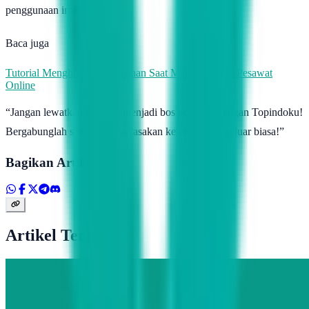
penggunaan internet.
Baca juga
Tutorial Menghindari Kesalahan Saat Membeli Tiket Pesawat
Online
“Jangan lewatkan peluang menjadi bos pulsamu dengan Topindoku!
Bergabunglah sekarang dan rasakan kelebihan yang luar biasa!”
Bagikan Artikel
Artikel Terkait