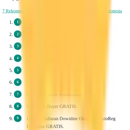
7 Rekomendasi Pengirim WhatsApp Massal Terbaik di Indonesia
Pendaftaran 100 Gratis.
Harga Dasar Pulsa Termurah / Grosir.
Dapat di Downlinkan Tidak Terbatas.
Bebas Menentukan Harga Ke Downline.
Transaksi Super Cepat 24 Jam Non Stop.
Tersedia Fasilitas Web Report.
Bisa Cetak Struk Pembayaran.
Fitur SMS Buyer GRATIS.
Fitur Pendaftaran Downline Otomatis / AutoReg
Downline GRATIS.