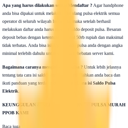
Apa yang harus dilakukan seusai Mendaftar ?
Agar handphone
anda bisa dipakai untuk melakukan isi ulang pulsa elektrik semua
operator di seluruh wilayah Indonesia, maka setelah berhasil
melakukan daftar anda harus mengisi saldo deposit pulsa. Besaran
deposit bebas dengan ketentuan minimal 50rb rupiah dan maksimal
tidak terbatas. Anda bisa isi deposit saldo pulsa anda dengan angka
minimal terlebih dahulu untuk uji coba kehebatan server kami.
Bagaimana caranya mengisi saldo pulsa ?
Untuk lebih jelasnya
tentang tata cara isi saldo deposit pulsa ini silahkan anda baca dan
ikuti panduan yang terdapat di halaman :
Cara isi Saldo Pulsa
Elektrik
.
KEUNGGULAN & KELEBIHAN SERVER PULSA MURAH
PPOB KAMI
Baca juga