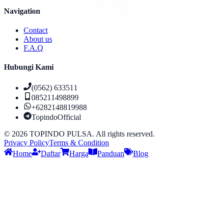
Navigation
Contact
About us
F.A.Q
Hubungi Kami
(0562) 633511
085211498899
+6282148819988
TopindoOfficial
©
2026
TOPINDO PULSA. All rights reserved.
Privacy Policy
Terms & Condition
Home
Daftar
Harga
Panduan
Blog