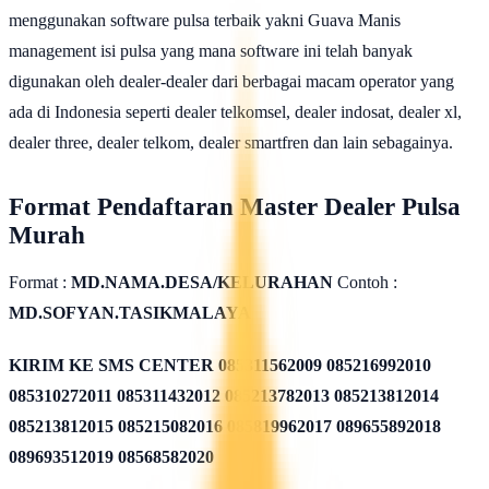
menggunakan software pulsa terbaik yakni Guava Manis
management isi pulsa yang mana software ini telah banyak
digunakan oleh dealer-dealer dari berbagai macam operator yang
ada di Indonesia seperti dealer telkomsel, dealer indosat, dealer xl,
dealer three, dealer telkom, dealer smartfren dan lain sebagainya.
Format Pendaftaran Master Dealer Pulsa
Murah
Format :
MD.NAMA.DESA/KELURAHAN
Contoh :
MD.SOFYAN.TASIKMALAYA
KIRIM KE SMS CENTER
085311562009 085216992010
085310272011 085311432012 085213782013 085213812014
085213812015 085215082016 085819962017 089655892018
089693512019 08568582020