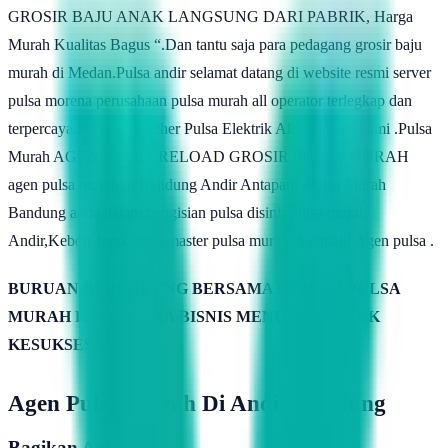
GROSIR BAJU ANAK LANGSUNG DARI PABRIK, Harga
Murah Kualitas Bagus “.Dan tantu saja para pedagang grosir baju
murah di Medan.Pulsa andir selamat datang di website resmi server
pulsa morena perusahaan pulsa murah all operator terlegkap dan
terpercaya.Produk Voucher Pulsa Elektrik All Operator kami .Pulsa
Murah AGEN PULSA RELOAD GROSIR PULSA MURAH
agen pulsa murah di Bandung Andir Antapani..Pulsa Murah
Bandung anda dalam pengisian pulsa disini. Pulsa murah
Andir,Kebon Jeruk agen master pulsa murah di cimahi Agen pulsa .
BURUAN BERGABUNG BERSAMA SERVER PULSA
MURAH KAMIMITRA BISNIS MENUJU PUNCAK
KESUKSESAN
Agen Pulsa Murah Di Andir Bandung
Bagikan Artikel