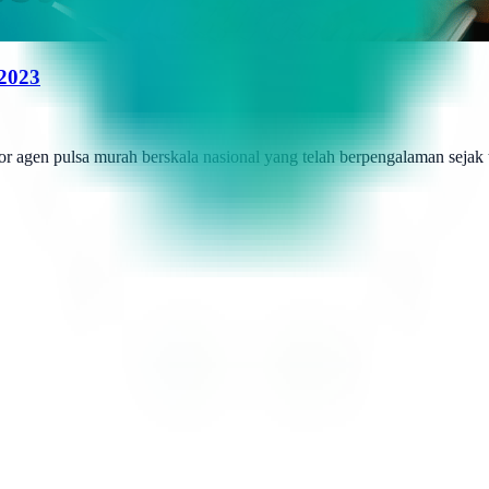
 2023
r agen pulsa murah berskala nasional yang telah berpengalaman sejak