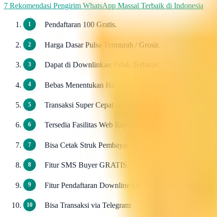
7 Rekomendasi Pengirim WhatsApp Massal Terbaik di Indonesia
Pendaftaran 100 Gratis.
Harga Dasar Pulsa Termurah / Grosir.
Dapat di Downlinkan Tidak Terbatas.
Bebas Menentukan Harga Ke Downline.
Transaksi Super Cepat 24 Jam Non Stop.
Tersedia Fasilitas Web Report.
Bisa Cetak Struk Pembayaran.
Fitur SMS Buyer GRATIS.
Fitur Pendaftaran Downline Otomatis / AutoReg Down
Bisa Transaksi via Telegram