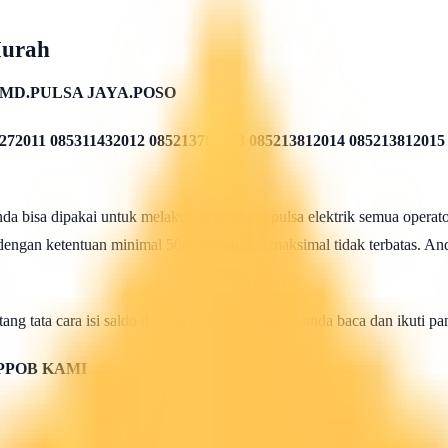
Murah
MD.PULSA JAYA.POSO
272011 085311432012 085213782013 085213812014 085213812015
 bisa dipakai untuk melakukan isi ulang pulsa elektrik semua operato
 dengan ketentuan minimal 50rb rupiah dan maksimal tidak terbatas. And
ang tata cara isi saldo deposit pulsa ini silahkan anda baca dan ikuti 
PPOB KAMI