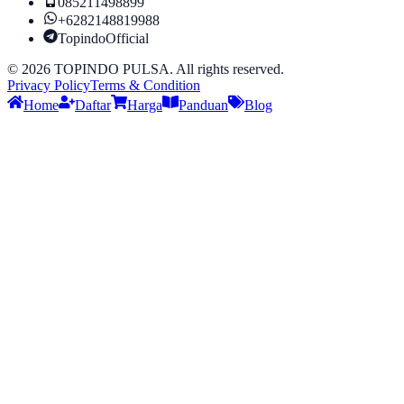
085211498899
+6282148819988
TopindoOfficial
©
2026
TOPINDO PULSA. All rights reserved.
Privacy Policy
Terms & Condition
Home
Daftar
Harga
Panduan
Blog