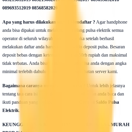
089693512019 08568582020
Apa yang harus dilakukan seusai Mendaftar ?
Agar handphone
anda bisa dipakai untuk melakukan isi ulang pulsa elektrik semua
operator di seluruh wilayah Indonesia, maka setelah berhasil
melakukan daftar anda harus mengisi saldo deposit pulsa. Besaran
deposit bebas dengan ketentuan minimal 50rb rupiah dan maksimal
tidak terbatas. Anda bisa isi deposit saldo pulsa anda dengan angka
minimal terlebih dahulu untuk uji coba kehebatan server kami.
Bagaimana caranya mengisi saldo pulsa ?
Untuk lebih jelasnya
tentang tata cara isi saldo deposit pulsa ini silahkan anda baca dan
ikuti panduan yang terdapat di halaman :
Cara isi Saldo Pulsa
Elektrik
.
KEUNGGULAN & KELEBIHAN SERVER PULSA MURAH