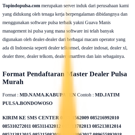
Topindopulsa.com
merupakan server induk dari perusahaan kami
yang didukung oleh tenaga kerja berpengalaman dibidangnya dan
menggunakan software pulsa terbaik yakni Guava Manis
management isi pulsa yang mana software ini telah banyak
digunakan oleh dealer-dealer dari berbagai macam operator yang
ada di Indonesia seperti dealer telkomsel, dealer indosat, dealer xl,
dealer three, dealer telkom, dealer smartfren dan lain sebagainya.
Format Pendaftaran Master Dealer Pulsa
Murah
Format :
MD.NAMA.KABUPATEN
Contoh :
MD.JATIM
PULSA.BONDOWOSO
KIRIM KE SMS CENTER
085311562009 085216992010
085310272011 085311432012 085213782013 085213812014
085213812015 085215082016 085819962017 089655892018