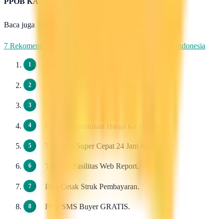
PPOB KAMI
Baca juga
7 Rekomendasi Pengirim WhatsApp Massal Terbaik di Indonesia
Pendaftaran 100 Gratis.
Harga Dasar Pulsa Termurah / Grosir.
Dapat di Downlinkan Tidak Terbatas.
Bebas Menentukan Harga Ke Downline.
Transaksi Super Cepat 24 Jam Non Stop.
Tersedia Fasilitas Web Report.
Bisa Cetak Struk Pembayaran.
Fitur SMS Buyer GRATIS.