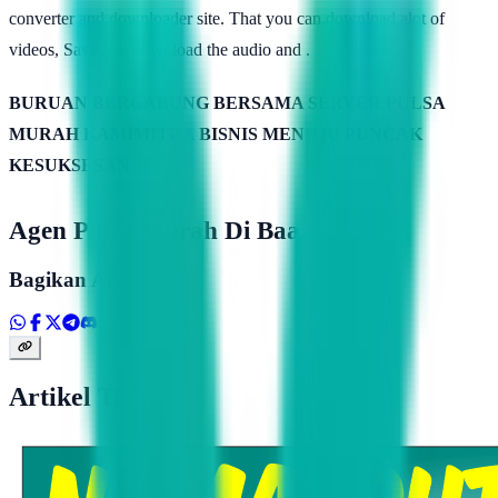
converter and downloader site. That you can download alot of
videos, Save and download the audio and .
BURUAN BERGABUNG BERSAMA SERVER PULSA
MURAH KAMIMITRA BISNIS MENUJU PUNCAK
KESUKSESAN
Agen Pulsa Murah Di Baa
Bagikan Artikel
Artikel Terkait