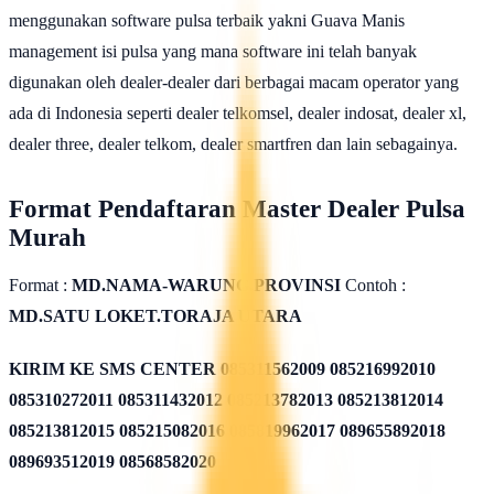
menggunakan software pulsa terbaik yakni Guava Manis
management isi pulsa yang mana software ini telah banyak
digunakan oleh dealer-dealer dari berbagai macam operator yang
ada di Indonesia seperti dealer telkomsel, dealer indosat, dealer xl,
dealer three, dealer telkom, dealer smartfren dan lain sebagainya.
Format Pendaftaran Master Dealer Pulsa
Murah
Format :
MD.NAMA-WARUNG.PROVINSI
Contoh :
MD.SATU LOKET.TORAJA UTARA
KIRIM KE SMS CENTER
085311562009 085216992010
085310272011 085311432012 085213782013 085213812014
085213812015 085215082016 085819962017 089655892018
089693512019 08568582020