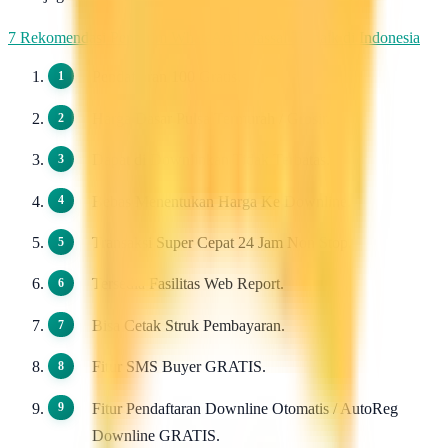
7 Rekomendasi Pengirim WhatsApp Massal Terbaik di Indonesia
Pendaftaran 100 Gratis.
Harga Dasar Pulsa Termurah / Grosir.
Dapat di Downlinkan Tidak Terbatas.
Bebas Menentukan Harga Ke Downline.
Transaksi Super Cepat 24 Jam Non Stop.
Tersedia Fasilitas Web Report.
Bisa Cetak Struk Pembayaran.
Fitur SMS Buyer GRATIS.
Fitur Pendaftaran Downline Otomatis / AutoReg
Downline GRATIS.