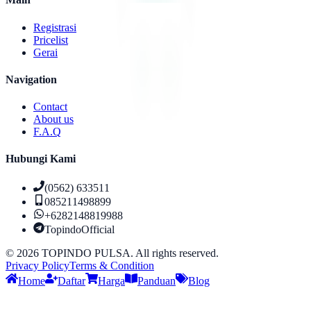
Registrasi
Pricelist
Gerai
Navigation
Contact
About us
F.A.Q
Hubungi Kami
(0562) 633511
085211498899
+6282148819988
TopindoOfficial
©
2026
TOPINDO PULSA. All rights reserved.
Privacy Policy
Terms & Condition
Home
Daftar
Harga
Panduan
Blog