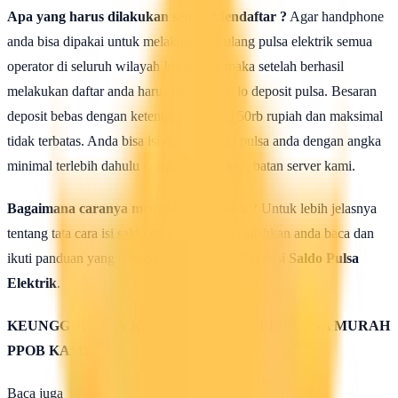
Apa yang harus dilakukan seusai Mendaftar ?
Agar handphone
anda bisa dipakai untuk melakukan isi ulang pulsa elektrik semua
operator di seluruh wilayah Indonesia, maka setelah berhasil
melakukan daftar anda harus mengisi saldo deposit pulsa. Besaran
deposit bebas dengan ketentuan minimal 50rb rupiah dan maksimal
tidak terbatas. Anda bisa isi deposit saldo pulsa anda dengan angka
minimal terlebih dahulu untuk uji coba kehebatan server kami.
Bagaimana caranya mengisi saldo pulsa ?
Untuk lebih jelasnya
tentang tata cara isi saldo deposit pulsa ini silahkan anda baca dan
ikuti panduan yang terdapat di halaman :
Cara isi Saldo Pulsa
Elektrik
.
KEUNGGULAN & KELEBIHAN SERVER PULSA MURAH
PPOB KAMI
Baca juga