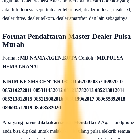
digunakan oleh dealer-dealer dari berbagai macam operator yang
ada di Indonesia seperti dealer telkomsel, dealer indosat, dealer xl,
dealer three, dealer telkom, dealer smartfren dan lain sebagainya.
Format Pendaftaran Master Dealer Pulsa
Murah
Format :
MD.NAMA-AGEN.KOTA
Contoh :
MD.PULSA
HEMAT.RANAI
KIRIM KE SMS CENTER
085311562009 085216992010
085310272011 085311432012 085213782013 085213812014
085213812015 085215082016 085819962017 089655892018
089693512019 08568582020
Apa yang harus dilakukan seusai Mendaftar ?
Agar handphone
anda bisa dipakai untuk melakukan isi ulang pulsa elektrik semua