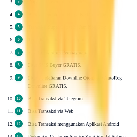
Dapat di Downlinkan Tidak Terbatas.
Bebas Menentukan Harga Ke Downline.
Transaksi Super Cepat 24 Jam Non Stop.
Tersedia Fasilitas Web Report.
Bisa Cetak Struk Pembayaran.
Fitur SMS Buyer GRATIS.
Fitur Pendaftaran Downline Otomatis / AutoReg
Downline GRATIS.
Bisa Transaksi via Telegram
Bisa Transaksi via Web
Bisa Transaksi menggunakan Aplikasi Android
Dukungan Customer Service Yang Handal Selama