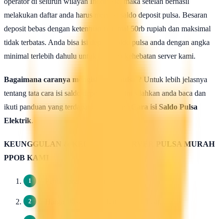
operator di seluruh wilayah Indonesia, maka setelah berhasil
melakukan daftar anda harus mengisi saldo deposit pulsa. Besaran
deposit bebas dengan ketentuan minimal 50rb rupiah dan maksimal
tidak terbatas. Anda bisa isi deposit saldo pulsa anda dengan angka
minimal terlebih dahulu untuk uji coba kehebatan server kami.
Bagaimana caranya mengisi saldo pulsa ?
Untuk lebih jelasnya
tentang tata cara isi saldo deposit pulsa ini silahkan anda baca dan
ikuti panduan yang terdapat di halaman :
Cara isi Saldo Pulsa
Elektrik
.
KEUNGGULAN & KELEBIHAN SERVER PULSA MURAH
PPOB KAMI
Pendaftaran 100 Gratis.
Harga Dasar Pulsa Termurah / Grosir.