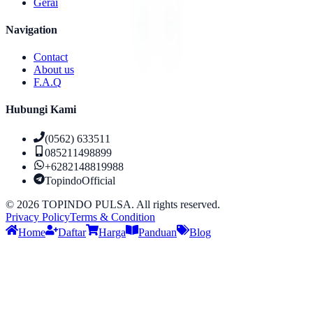
Gerai
Navigation
Contact
About us
F.A.Q
Hubungi Kami
(0562) 633511
085211498899
+6282148819988
TopindoOfficial
©
2026
TOPINDO PULSA. All rights reserved.
Privacy Policy
Terms & Condition
Home
Daftar
Harga
Panduan
Blog