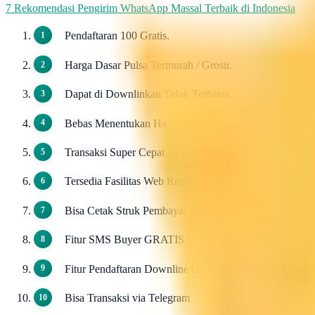
7 Rekomendasi Pengirim WhatsApp Massal Terbaik di Indonesia
Pendaftaran 100 Gratis.
Harga Dasar Pulsa Termurah / Grosir.
Dapat di Downlinkan Tidak Terbatas.
Bebas Menentukan Harga Ke Downline.
Transaksi Super Cepat 24 Jam Non Stop.
Tersedia Fasilitas Web Report.
Bisa Cetak Struk Pembayaran.
Fitur SMS Buyer GRATIS.
Fitur Pendaftaran Downline Otomatis / AutoReg Down
Bisa Transaksi via Telegram