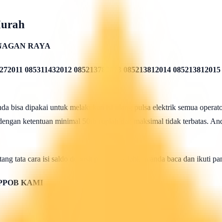
Murah
NAGAN RAYA
272011 085311432012 085213782013 085213812014 085213812015
 bisa dipakai untuk melakukan isi ulang pulsa elektrik semua operato
 dengan ketentuan minimal 50rb rupiah dan maksimal tidak terbatas. And
ang tata cara isi saldo deposit pulsa ini silahkan anda baca dan ikuti 
PPOB KAMI