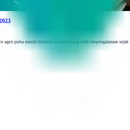
 2023
r agen pulsa murah berskala nasional yang telah berpengalaman sejak