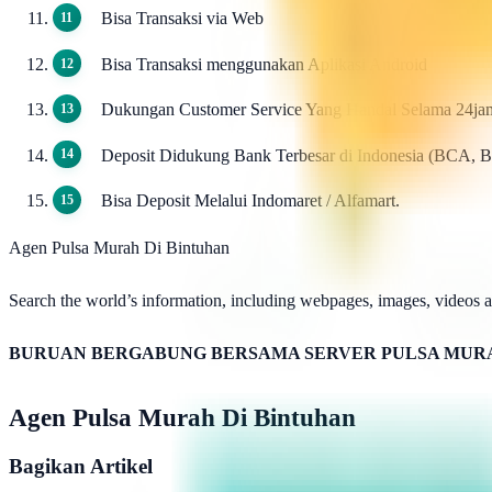
Bisa Transaksi via Web
Bisa Transaksi menggunakan Aplikasi Android
Dukungan Customer Service Yang Handal Selama 24ja
Deposit Didukung Bank Terbesar di Indonesia (BCA, 
Bisa Deposit Melalui Indomaret / Alfamart.
Agen Pulsa Murah Di Bintuhan
Search the world’s information, including webpages, images, videos an
BURUAN BERGABUNG BERSAMA SERVER PULSA MURA
Agen Pulsa Murah Di Bintuhan
Bagikan Artikel