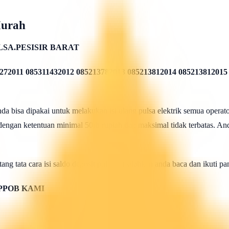
Murah
LSA.PESISIR BARAT
272011 085311432012 085213782013 085213812014 085213812015
 bisa dipakai untuk melakukan isi ulang pulsa elektrik semua operato
 dengan ketentuan minimal 50rb rupiah dan maksimal tidak terbatas. And
ang tata cara isi saldo deposit pulsa ini silahkan anda baca dan ikuti 
PPOB KAMI