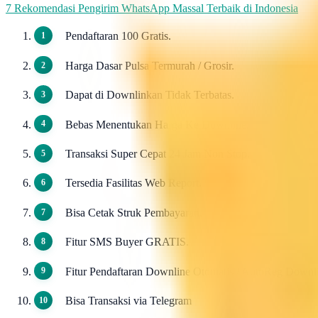
7 Rekomendasi Pengirim WhatsApp Massal Terbaik di Indonesia
Pendaftaran 100 Gratis.
Harga Dasar Pulsa Termurah / Grosir.
Dapat di Downlinkan Tidak Terbatas.
Bebas Menentukan Harga Ke Downline.
Transaksi Super Cepat 24 Jam Non Stop.
Tersedia Fasilitas Web Report.
Bisa Cetak Struk Pembayaran.
Fitur SMS Buyer GRATIS.
Fitur Pendaftaran Downline Otomatis / AutoReg Down
Bisa Transaksi via Telegram