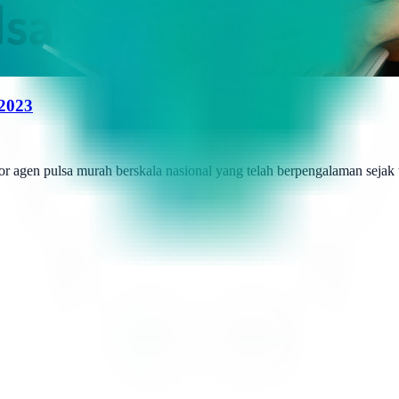
 2023
r agen pulsa murah berskala nasional yang telah berpengalaman sejak