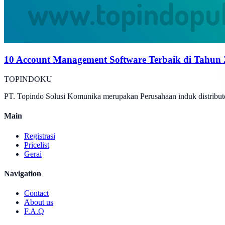
10 Account Management Software Terbaik di Tahun
TOPINDOKU
PT. Topindo Solusi Komunika merupakan Perusahaan induk distributo
Main
Registrasi
Pricelist
Gerai
Navigation
Contact
About us
F.A.Q