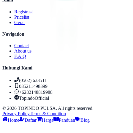
Registrasi
Pricelist
Gerai
Navigation
Contact
About us
F.A.Q
Hubungi Kami
(0562) 633511
085211498899
+6282148819988
TopindoOfficial
©
2026
TOPINDO PULSA. All rights reserved.
Privacy Policy
Terms & Condition
Home
Daftar
Harga
Panduan
Blog