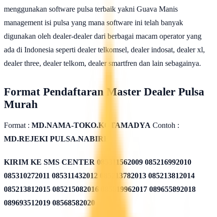
menggunakan software pulsa terbaik yakni Guava Manis
management isi pulsa yang mana software ini telah banyak
digunakan oleh dealer-dealer dari berbagai macam operator yang
ada di Indonesia seperti dealer telkomsel, dealer indosat, dealer xl,
dealer three, dealer telkom, dealer smartfren dan lain sebagainya.
Format Pendaftaran Master Dealer Pulsa
Murah
Format :
MD.NAMA-TOKO.KOTAMADYA
Contoh :
MD.REJEKI PULSA.NABIRE
KIRIM KE SMS CENTER
085311562009 085216992010
085310272011 085311432012 085213782013 085213812014
085213812015 085215082016 085819962017 089655892018
089693512019 08568582020