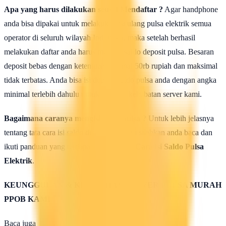
Apa yang harus dilakukan seusai Mendaftar ?
Agar handphone
anda bisa dipakai untuk melakukan isi ulang pulsa elektrik semua
operator di seluruh wilayah Indonesia, maka setelah berhasil
melakukan daftar anda harus mengisi saldo deposit pulsa. Besaran
deposit bebas dengan ketentuan minimal 50rb rupiah dan maksimal
tidak terbatas. Anda bisa isi deposit saldo pulsa anda dengan angka
minimal terlebih dahulu untuk uji coba kehebatan server kami.
Bagaimana caranya mengisi saldo pulsa ?
Untuk lebih jelasnya
tentang tata cara isi saldo deposit pulsa ini silahkan anda baca dan
ikuti panduan yang terdapat di halaman :
Cara isi Saldo Pulsa
Elektrik
.
KEUNGGULAN & KELEBIHAN SERVER PULSA MURAH
PPOB KAMI
Baca juga