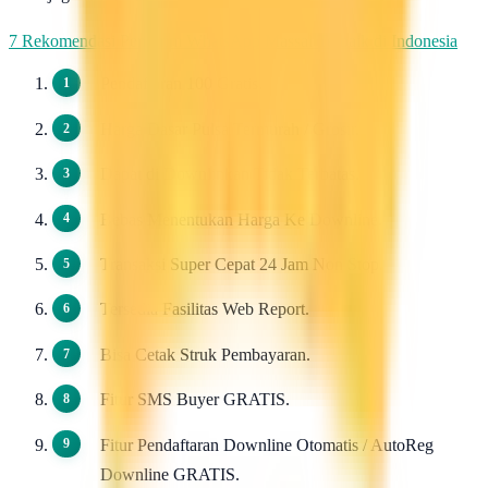
7 Rekomendasi Pengirim WhatsApp Massal Terbaik di Indonesia
Pendaftaran 100 Gratis.
Harga Dasar Pulsa Termurah / Grosir.
Dapat di Downlinkan Tidak Terbatas.
Bebas Menentukan Harga Ke Downline.
Transaksi Super Cepat 24 Jam Non Stop.
Tersedia Fasilitas Web Report.
Bisa Cetak Struk Pembayaran.
Fitur SMS Buyer GRATIS.
Fitur Pendaftaran Downline Otomatis / AutoReg
Downline GRATIS.