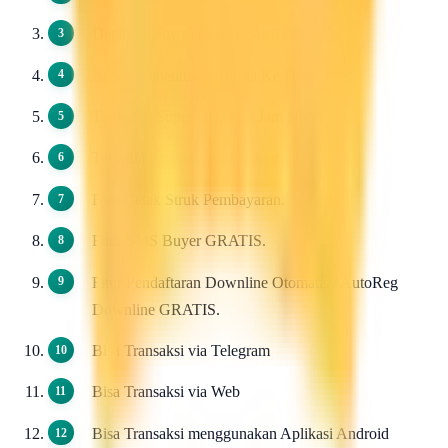
Dapat di Downlinkan Tidak Terbatas.
Bebas Menentukan Harga Ke Downline.
Transaksi Super Cepat 24 Jam Non Stop.
Tersedia Fasilitas Web Report.
Bisa Cetak Struk Pembayaran.
Fitur SMS Buyer GRATIS.
Fitur Pendaftaran Downline Otomatis / AutoReg
Downline GRATIS.
Bisa Transaksi via Telegram
Bisa Transaksi via Web
Bisa Transaksi menggunakan Aplikasi Android