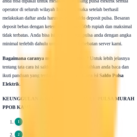
anda bisa dipakai untuk melakukan isi ulang pulsa elektrik semua
operator di seluruh wilayah Indonesia, maka setelah berhasil
melakukan daftar anda harus mengisi saldo deposit pulsa. Besaran
deposit bebas dengan ketentuan minimal 50rb rupiah dan maksimal
tidak terbatas. Anda bisa isi deposit saldo pulsa anda dengan angka
minimal terlebih dahulu untuk uji coba kehebatan server kami.
Bagaimana caranya mengisi saldo pulsa ?
Untuk lebih jelasnya
tentang tata cara isi saldo deposit pulsa ini silahkan anda baca dan
ikuti panduan yang terdapat di halaman :
Cara isi Saldo Pulsa
Elektrik
.
KEUNGGULAN & KELEBIHAN SERVER PULSA MURAH
PPOB KAMI
Pendaftaran 100 Gratis.
Harga Dasar Pulsa Termurah / Grosir.