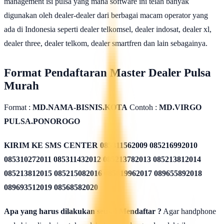
management isi pulsa yang mana software ini telah banyak
digunakan oleh dealer-dealer dari berbagai macam operator yang
ada di Indonesia seperti dealer telkomsel, dealer indosat, dealer xl,
dealer three, dealer telkom, dealer smartfren dan lain sebagainya.
Format Pendaftaran Master Dealer Pulsa
Murah
Format :
MD.NAMA-BISNIS.KOTA
Contoh :
MD.VIRGO
PULSA.PONOROGO
KIRIM KE SMS CENTER
085311562009 085216992010
085310272011 085311432012 085213782013 085213812014
085213812015 085215082016 085819962017 089655892018
089693512019 08568582020
Apa yang harus dilakukan seusai Mendaftar ?
Agar handphone