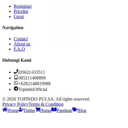
Registrasi
Pricelist
Gerai
Navigation
Contact
About us
F.A.Q
Hubungi Kami
(0562) 633511
085211498899
+6282148819988
TopindoOfficial
©
2026
TOPINDO PULSA. All rights reserved.
Privacy Policy
Terms & Condition
Home
Daftar
Harga
Panduan
Blog