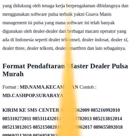
yang didukung oleh tenaga kerja berpengalaman dibidangnya dan
menggunakan software pulsa terbaik yakni Guava Manis
management isi pulsa yang mana software ini telah banyak
digunakan oleh dealer-dealer dari berbagai macam operator yang
ada di Indonesia seperti dealer telkomsel, dealer indosat, dealer xl,
dealer three, dealer telkom, dealer smartfren dan lain sebagainya.
Format Pendaftaran Master Dealer Pulsa
Murah
Format :
MD.NAMA.KECAMATAN
Contoh :
MD.CASHPOP.SURABAYA
KIRIM KE SMS CENTER
085311562009 085216992010
085310272011 085311432012 085213782013 085213812014
085213812015 085215082016 085819962017 089655892018
089693512019 08568582020