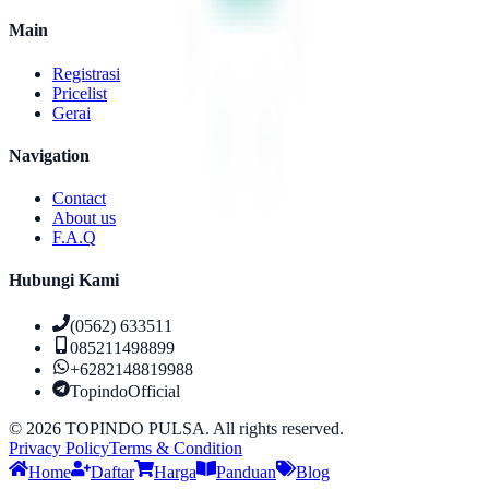
Main
Registrasi
Pricelist
Gerai
Navigation
Contact
About us
F.A.Q
Hubungi Kami
(0562) 633511
085211498899
+6282148819988
TopindoOfficial
©
2026
TOPINDO PULSA. All rights reserved.
Privacy Policy
Terms & Condition
Home
Daftar
Harga
Panduan
Blog