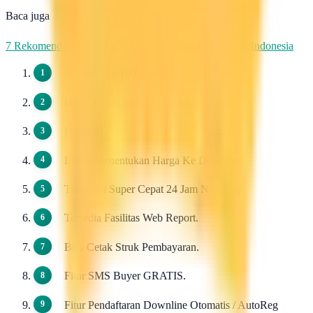
Baca juga
7 Rekomendasi Pengirim WhatsApp Massal Terbaik di Indonesia
Pendaftaran 100 Gratis.
Harga Dasar Pulsa Termurah / Grosir.
Dapat di Downlinkan Tidak Terbatas.
Bebas Menentukan Harga Ke Downline.
Transaksi Super Cepat 24 Jam Non Stop.
Tersedia Fasilitas Web Report.
Bisa Cetak Struk Pembayaran.
Fitur SMS Buyer GRATIS.
Fitur Pendaftaran Downline Otomatis / AutoReg