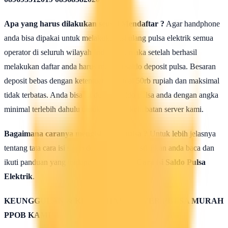
Apa yang harus dilakukan seusai Mendaftar ?
Agar handphone
anda bisa dipakai untuk melakukan isi ulang pulsa elektrik semua
operator di seluruh wilayah Indonesia, maka setelah berhasil
melakukan daftar anda harus mengisi saldo deposit pulsa. Besaran
deposit bebas dengan ketentuan minimal 50rb rupiah dan maksimal
tidak terbatas. Anda bisa isi deposit saldo pulsa anda dengan angka
minimal terlebih dahulu untuk uji coba kehebatan server kami.
Bagaimana caranya mengisi saldo pulsa ?
Untuk lebih jelasnya
tentang tata cara isi saldo deposit pulsa ini silahkan anda baca dan
ikuti panduan yang terdapat di halaman :
Cara isi Saldo Pulsa
Elektrik
.
KEUNGGULAN & KELEBIHAN SERVER PULSA MURAH
PPOB KAMI