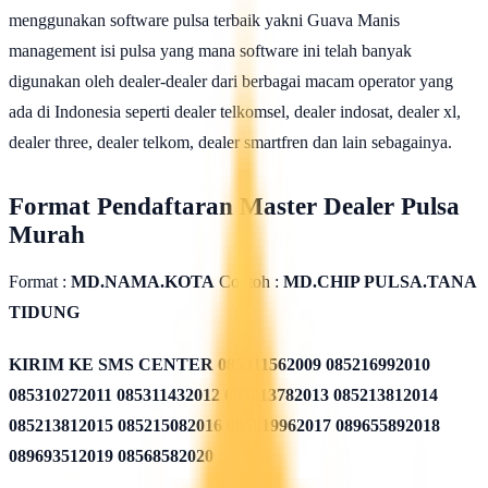
menggunakan software pulsa terbaik yakni Guava Manis
management isi pulsa yang mana software ini telah banyak
digunakan oleh dealer-dealer dari berbagai macam operator yang
ada di Indonesia seperti dealer telkomsel, dealer indosat, dealer xl,
dealer three, dealer telkom, dealer smartfren dan lain sebagainya.
Format Pendaftaran Master Dealer Pulsa
Murah
Format :
MD.NAMA.KOTA
Contoh :
MD.CHIP PULSA.TANA
TIDUNG
KIRIM KE SMS CENTER
085311562009 085216992010
085310272011 085311432012 085213782013 085213812014
085213812015 085215082016 085819962017 089655892018
089693512019 08568582020