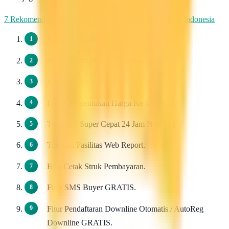
7 Rekomendasi Pengirim WhatsApp Massal Terbaik di Indonesia
Pendaftaran 100 Gratis.
Harga Dasar Pulsa Termurah / Grosir.
Dapat di Downlinkan Tidak Terbatas.
Bebas Menentukan Harga Ke Downline.
Transaksi Super Cepat 24 Jam Non Stop.
Tersedia Fasilitas Web Report.
Bisa Cetak Struk Pembayaran.
Fitur SMS Buyer GRATIS.
Fitur Pendaftaran Downline Otomatis / AutoReg
Downline GRATIS.