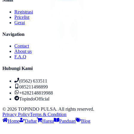
Registrasi
Pricelist
Gerai
Navigation
Contact
About us
F.A.Q
Hubungi Kami
(0562) 633511
085211498899
+6282148819988
TopindoOfficial
©
2026
TOPINDO PULSA. All rights reserved.
Privacy Policy
Terms & Condition
Home
Daftar
Harga
Panduan
Blog