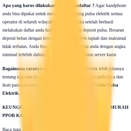
Apa yang harus dilakukan seusai Mendaftar ?
Agar handphone
anda bisa dipakai untuk melakukan isi ulang pulsa elektrik semua
operator di seluruh wilayah Indonesia, maka setelah berhasil
melakukan daftar anda harus mengisi saldo deposit pulsa. Besaran
deposit bebas dengan ketentuan minimal 50rb rupiah dan maksimal
tidak terbatas. Anda bisa isi deposit saldo pulsa anda dengan angka
minimal terlebih dahulu untuk uji coba kehebatan server kami.
Bagaimana caranya mengisi saldo pulsa ?
Untuk lebih jelasnya
tentang tata cara isi saldo deposit pulsa ini silahkan anda baca dan
ikuti panduan yang terdapat di halaman :
Cara isi Saldo Pulsa
Elektrik
.
KEUNGGULAN & KELEBIHAN SERVER PULSA MURAH
PPOB KAMI
Baca juga