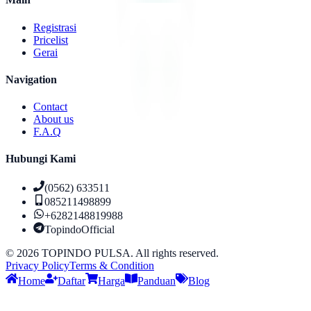
Registrasi
Pricelist
Gerai
Navigation
Contact
About us
F.A.Q
Hubungi Kami
(0562) 633511
085211498899
+6282148819988
TopindoOfficial
©
2026
TOPINDO PULSA. All rights reserved.
Privacy Policy
Terms & Condition
Home
Daftar
Harga
Panduan
Blog