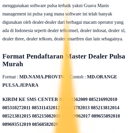
menggunakan software pulsa terbaik yakni Guava Manis
management isi pulsa yang mana software ini telah banyak
digunakan oleh dealer-dealer dari berbagai macam operator yang
ada di Indonesia seperti dealer telkomsel, dealer indosat, dealer xl,
dealer three, dealer telkom, dealer smartfren dan lain sebagainya.
Format Pendaftaran Master Dealer Pulsa
Murah
Format :
MD.NAMA.PROVINSI
Contoh :
MD.ORANGE
PULSA.JEPARA
KIRIM KE SMS CENTER
085311562009 085216992010
085310272011 085311432012 085213782013 085213812014
085213812015 085215082016 085819962017 089655892018
089693512019 08568582020