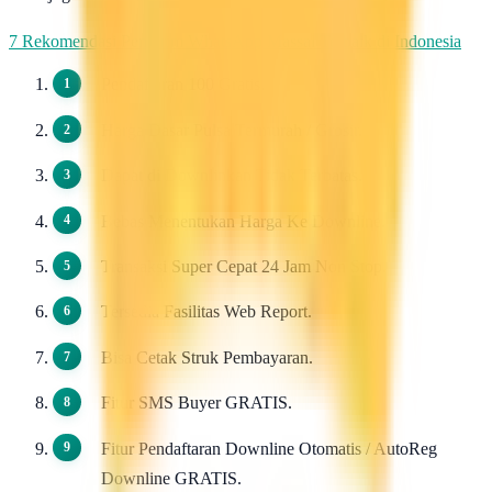
7 Rekomendasi Pengirim WhatsApp Massal Terbaik di Indonesia
Pendaftaran 100 Gratis.
Harga Dasar Pulsa Termurah / Grosir.
Dapat di Downlinkan Tidak Terbatas.
Bebas Menentukan Harga Ke Downline.
Transaksi Super Cepat 24 Jam Non Stop.
Tersedia Fasilitas Web Report.
Bisa Cetak Struk Pembayaran.
Fitur SMS Buyer GRATIS.
Fitur Pendaftaran Downline Otomatis / AutoReg
Downline GRATIS.