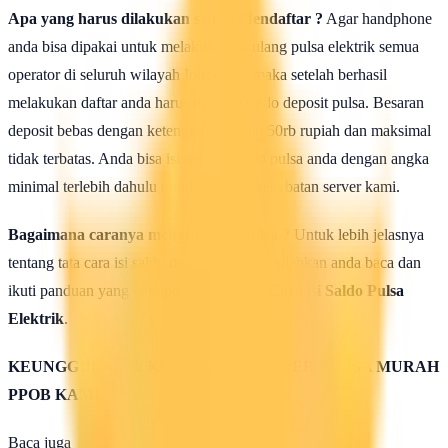
Apa yang harus dilakukan seusai Mendaftar ?
Agar handphone
anda bisa dipakai untuk melakukan isi ulang pulsa elektrik semua
operator di seluruh wilayah Indonesia, maka setelah berhasil
melakukan daftar anda harus mengisi saldo deposit pulsa. Besaran
deposit bebas dengan ketentuan minimal 50rb rupiah dan maksimal
tidak terbatas. Anda bisa isi deposit saldo pulsa anda dengan angka
minimal terlebih dahulu untuk uji coba kehebatan server kami.
Bagaimana caranya mengisi saldo pulsa ?
Untuk lebih jelasnya
tentang tata cara isi saldo deposit pulsa ini silahkan anda baca dan
ikuti panduan yang terdapat di halaman :
Cara isi Saldo Pulsa
Elektrik
.
KEUNGGULAN & KELEBIHAN SERVER PULSA MURAH
PPOB KAMI
Baca juga